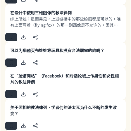
在设计中使用三维图像的教法律例
综上所述：显而易见，上述链接中的那些绘画都是可以的，唯
有上面写着（flying fox）的那一副画像是不允许的，因其与
真实的图像极其相似。 真主至知！
可以为猫购买布娃娃等玩具和没有合法屠宰的肉吗？
在“脸谱网站”（Facebook）和对话论坛上传男性和女性相
片的教法律例
Make an impact on millions of lives
关于照相的教法律列，学者们的法太瓦为什么不断的发生改
变？
with your contribution today
Your support is crucial for our mission.