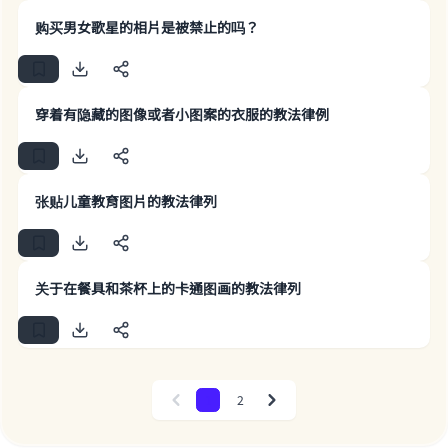
购买男女歌星的相片是被禁止的吗？
The Prophet (ﷺ) said:
"A person who leads others to doing what is
good will earn the same reward as those who
do it."
穿着有隐藏的图像或者小图案的衣服的教法律例
(MUSLIM, 1893)
张贴儿童教育图片的教法律列
Support IslamQA
关于在餐具和茶杯上的卡通图画的教法律列
1
2
Previous
Next