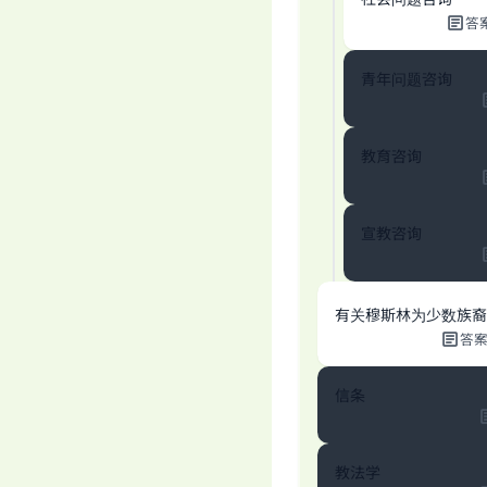
答
青年问题咨询
教育咨询
宣教咨询
Ma
有关穆斯林为少数族裔
答
信条
"
教法学