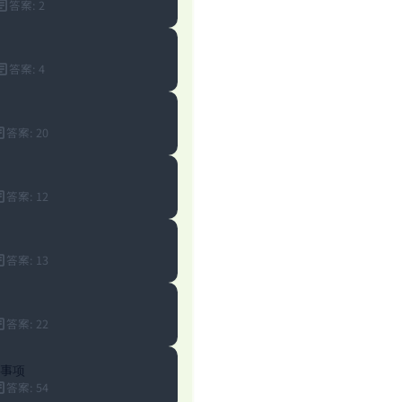
答案
:
2
(MUSLIM, 1893)
答案
:
4
Support IslamQA
答案
:
20
答案
:
12
答案
:
13
答案
:
22
事项
答案
:
54