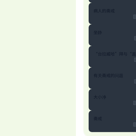
病人的斋戒
坐静
“台拉威哈”拜与“盖
有关斋戒的问题
大小净
斋戒