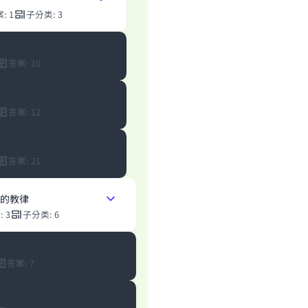
案
:
1
子分类
:
3
答案
:
10
答案
:
12
答案
:
21
ke an impact on millions of lives with y
的教律
contribution today
案
:
3
子分类
:
6
Your support is crucial for our mission.
The Prophet (ﷺ) said:
答案
:
7
A person who leads others to doing what is good will earn t
same reward as those who do it."