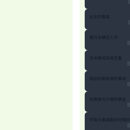
妇女的斋戒
看月及确定入月
主命斋戒及其贵重
鼓励封斋者做的事项
封斋者允许做的事项
坏斋与斋戒期间可憎的