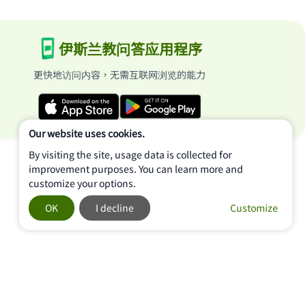
伊斯兰教问答应用程序
更快地访问内容，无需互联网浏览的能力
Our website uses cookies.
By visiting the site, usage data is collected for
improvement purposes. You can learn more and
customize your options.
OK
I decline
Customize