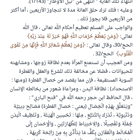
انتهاء تلك الغاية " انتهى من "نيل الأوطار" (1/143).
وعليه ؛ فلك ترك حلق العانة مدة لا تتجاوز الأربعين ، أما أكثر
من الأربعين فلا يجوز ذلك .
والواجب على المسلم تعظيم أحكام الله تعالى ، قال الله
تعالى:
وَمَنْ يُعَظِّمْ حُرُمَاتِ اللَّهِ فَهُوَ خَيْرٌ لَهُ عِنْدَ رَبِّهِ
الحج/30، وقال تعالى :
وَمَنْ يُعَظِّمْ شَعَائِرَ اللَّهِ فَإِنَّهَا مِنْ تَقْوَى
الْقُلُوب
الحج/32 .
ومن العجيب أن تستمتع المرأة بعدم نظافة زوجها ، ومشابهته
للحيوانات ، فضلا عن مخالفة ذلك للشرع والعقل والفطرة
السوية المستقيمة ، فإن مما يقصد من خصال الفطرة (ومنها :
الاستحداد) : نظافة البدن ، ومراعاة شعور من يخالطه الإنسان
، قال الحافظ ابن حجر رحمه الله في "فتح الباري" :
"وَيَتَعَلَّق بِهَذِهِ الْخِصَال (يعني : خصال الفطرة) مَصَالِح دِينِيَّة
وَدُنْيَوِيَّة ، تُدْرَك بِالتَّتَبُّعِ , مِنْهَا : تَحْسِين الْهَيْئَة , وَتَنْظِيف الْبَدَن
جُمْلَة وَتَفْصِيلًا , وَالِاحْتِيَاط لِلطَّهَارَتَيْنِ , وَالْإِحْسَان إِلَى
الْمُخَالَط وَالْمُقَارَن بِكَفٍّ مَا يَتَأَذَّى بِهِ مِنْ رَائِحَة كَرِيهَة ,