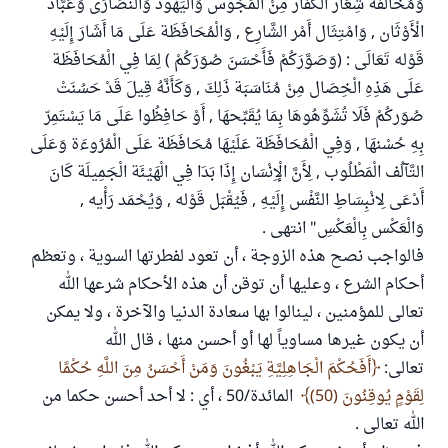
وَمُخَالَفَة شِعَار الْكُفَّار مِنْ الْمَجُوس وَالْيَهُود وَالنَّصَارَى وَعُبَّاد
الْأَوْثَان , وَامْتِثَال أَمْر الشَّارِع , وَالْمُحَافَظَة عَلَى مَا أَشَارَ إِلَيْهِ
قَوْله تَعَالَى : (وَصَوَّرَكُمْ فَأَحْسَنَ صُوَرَكُمْ ) لِمَا فِي الْمُحَافَظَة
عَلَى هَذِهِ الْخِصَال مِنْ مُنَاسَبَة ذَلِكَ , وَكَأَنَّهُ قِيلَ قَدْ حَسُنَتْ
صُوَركُمْ فَلَا تُشَوِّهُوهَا بِمَا يُقَبِّحهَا , أَوْ حَافِظُوا عَلَى مَا يَسْتَمِرّ
بِهِ حُسْنهَا , وَفِي الْمُحَافَظَة عَلَيْهَا مُحَافَظَة عَلَى الْمُرُوءَة وَعَلَى
التَّآلُف الْمَطْلُوب , لِأَنَّ الْإِنْسَان إِذَا بَدَا فِي الْهَيْئَة الْجَمِيلَة كَانَ
أَدْعَى لِانْبِسَاطِ النَّفْس إِلَيْهِ , فَيُقْبَل قَوْله , وَيُحْمَد رَأْيه ,
وَالْعَكْس بِالْعَكْسِ" انتهى .
فالواجب نصح هذه الزوجة ، أن تعود لفطرتها السوية ، وتعظم
أحكام الشرع ، وعليها أن توقن أن هذه الأحكام شرعها الله
تعالى للمؤمنين ، لينالوا بها سعادة الدنيا والآخرة ، ولا يمكن
أن يكون غيرها مساوياً لها أو أحسن منها ، قال الله
تعالى:
أَفَحُكْمَ الْجَاهِلِيَّةِ يَبْغُونَ وَمَنْ أَحْسَنُ مِنَ اللَّهِ حُكْمًا
لِقَوْمٍ يُوقِنُونَ (50)
المائدة/50 ، أي : لا أحد أحسن حكما من
الله تعالى .