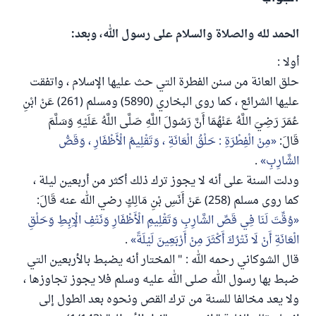
الحمد لله والصلاة والسلام على رسول الله، وبعد:
أولا :
حلق العانة من سنن الفطرة التي حث عليها الإسلام ، واتفقت
عليها الشرائع ، كما روى البخاري (5890) ومسلم (261) عَنْ ابْنِ
عُمَرَ رَضِيَ اللَّهُ عَنْهُمَا أَنَّ رَسُولَ اللَّهِ صَلَّى اللَّهُ عَلَيْهِ وَسَلَّمَ
قَالَ:
مِنْ الْفِطْرَةِ : حَلْقُ الْعَانَةِ ، وَتَقْلِيمُ الْأَظْفَارِ ، وَقَصُّ
الشَّارِبِ
.
ودلت السنة على أنه لا يجوز ترك ذلك أكثر من أربعين ليلة ،
كما روى مسلم (258) عَنْ أَنَسِ بْنِ مَالِكٍ رضي الله عنه قَالَ:
وُقِّتَ لَنَا فِي قَصِّ الشَّارِبِ وَتَقْلِيمِ الْأَظْفَارِ وَنَتْفِ الْإِبِطِ وَحَلْقِ
الْعَانَةِ أَنْ لَا نَتْرُكَ أَكْثَرَ مِنْ أَرْبَعِينَ لَيْلَةً
.
قال الشوكاني رحمه الله : " المختار أنه يضبط بالأربعين التي
ضبط بها رسول الله صلى الله عليه وسلم فلا يجوز تجاوزها ،
ولا يعد مخالفا للسنة من ترك القص ونحوه بعد الطول إلى