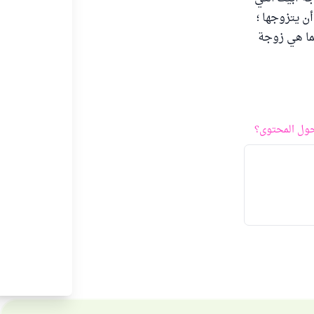
ن يتزوجها ؛
نما هي زوجة
ول المحتوى؟