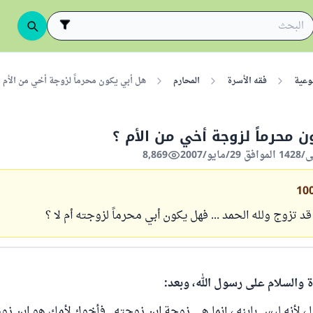
وعية
فقه الأسرة
المحارم
هل أبي يكون محرماً لزوجة أخي من الأم 
 محرماً لزوجة أخي من الأم ؟
8,869
10
د تزوج ولله الحمد ... فهل يكون أبي محرماً لزوجته أم لا ؟
ة والسلام على رسول الله، وبعد:
ا ، لأنه ليس بابنه ، إنما هي زوجة ابن زوجته . فأخوك لأمك هو ابن زو