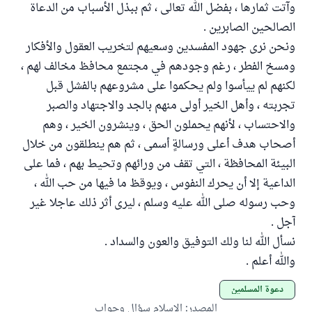
وآتت ثمارها ، بفضل الله تعالى ، ثم ببذل الأسباب من الدعاة
الصالحين الصابرين .
ونحن نرى جهود المفسدين وسعيهم لتخريب العقول والأفكار
ومسخ الفطر ، رغم وجودهم في مجتمع محافظ مخالف لهم ،
لكنهم لم ييأسوا ولم يحكموا على مشروعهم بالفشل قبل
تجربته ، وأهل الخير أولى منهم بالجد والاجتهاد والصبر
والاحتساب ، لأنهم يحملون الحق ، وينشرون الخير ، وهم
أصحاب هدف أعلى ورسالةٍ أسمى ، ثم هم ينطلقون من خلال
البيئة المحافظة ، التي تقف من ورائهم وتحيط بهم ، فما على
الداعية إلا أن يحرك النفوس ، ويوقظ ما فيها من حب الله ،
وحب رسوله صلى الله عليه وسلم ، ليرى أثر ذلك عاجلا غير
آجل .
نسأل الله لنا ولك التوفيق والعون والسداد .
والله أعلم .
دعوة المسلمين
المصدر
:
الإسلام سؤال وجواب