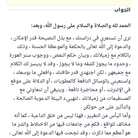
الجواب
الحمد لله والصلاة والسلام على رسول الله، وبعد:
نرى أن تستمري في دراستك ، مع بذل النصيحة قدر الإمكان ،
والدعوة إلى الله تعالى بالحكمة والموعظة الحسنة ، وذلك
بالكلام مع زميلاتك ، وبيان حكم النمص ، ووجوب ستر العورة
، وحدود ما يجوز كشفه وما لا يجوز ، وقد لا يتيسر لك الكلام
مع جميعهن ، لكن اجتهدي قدر طاقتك ، وافعلي ما بوسعك ،
واستعيني بالوسائل النافعة كالمطويات ، أو الدلالة على موقع
في الإنترنت ، أو محاضرة نافعة . وينبغي أن تتعاوني مع
المستقيمات من زميلاتك ، لتهييء البيئة الدعوية الصالحة ،
والتأثير على من حولكن .
وأما اليأس من التغيير ، فهذا ليس من خلق الداعية ، كما أنه
مخالف للواقع ، فكم من جامعات فيها من الاختلاط والشر ما
هو أعظم مما ذكرت ، وقد نجحت فيها الدعوة إلى الله تعالى ،