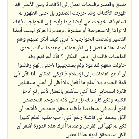
ضيق وقصير وفتحات تصل إلى الأفخاذ ومن الأعلى قد
ظهرت الأكتاف وقد خرجت الصدور بل حتى الظهور لم
تسلم فقد خرجت هي أيضا وإذا رأيت إلى الحواجب فإنك
لا تراها إلا منموصة أو مشقرة . ومديرة المركز لبست أيضا
القصير ونمصت الحواجب لا أدري كيف أنكر عليهم وهم
أعداد هائلة تصل إلى الأربعمائة , وعندما سألت إحدى
الداعيات قالت لي: دعي المكان ؟ فأنا أعرفهم وقد
حاولت معهم للدعوة ولم يستجيبوا ؟حتى إنهم رفضوا
أن أدعو العاملات إلى الإسلام فاتركي المكان . أنا الآن في
قمة الحيرة ولا أعلم ما أفعل ولا أظن أن أهلي سيقبلون
فكرة انسحابي كما أنني سأشعر بالفشل لأنني لم أدخل
الكلية ولكن كان ذلك بإرادتي لأنه لا يوجد التخصص
الذي أريد في منطقتنا وأظنه يحقق طموحي فأشعر أن
الكل يعتقد أني فاشلة رغم أنني أحب طلب العلم كثيرا
لكن لم تهيأ لي الفرص وعندما أترك هذه الدورة أشعر أن
الكل سيتحقق لديه هذا المعنى.