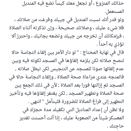
حذائك المنزوع ، أو تجعل معك كيساً تضع فيه المنديل
المستعمل.
ولو قدر أنك نسيت المنديل في جيبك وفرغت من صلاتك ،
فلا شيء عليك ، وصلاتك صحيحة ، وإن تذكرته أثناء الصلاة
، فبإمكانك أن تخرجه من جيبك وتضعه بجانبك ، واحترز ألا
تؤذي به أحداً .
قال في نهاية المحتاج : " لو دار الأمر بين إلقاء النجاسة حالا
لتصح صلاته لكن يلزمه إلقاؤها في المسجد لكونه فيه وبين
عدم إلقائها صونا للمسجد عن التنجيس لكن تبطل صلاته ,
فالمتجه عندي مراعاة صحة الصلاة , وإلقاء النجاسة حالا في
المسجد ثم إزالتها فورا بعد الصلاة ; لأن في ذلك الجمع بين
صحة الصلاة وتطهير المسجد , لكن يغتفر إلقاؤها فيه وتأخير
التطهير إلى فراغ الصلاة للضرورة فليتأمل " انتهى .
ولا نظن أن إعداد المناديل التي تكفيك مدة حجزك في
المعسكر شيئاً من الصعوبة عليك ، إذا أنت أحسنت تقدير
حاجتك .