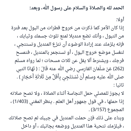
الحمد لله والصلاة والسلام على رسول الله، وبعد:
أولا:
إذا كان الأمر كما ذكرت من خروج قطرات من البول بعد فترة
من التبول ، وأنك تضع منديلا لمنع تلوث جسمك وثيابك ،
فإنه يلزمك عند إرادة الوضوء أن تنزع المنديل وتستنجي ،
لتغسل موضع خروج البول ، أو تستجمر بالمنديل ، فتمسح
فرجك ، ويشترط ألا يقل عن ثلاث مسحات ؛ لما رواه مسلم
(262) عَنْ سَلْمَانَ الفارسي رضي الله عنه قَالَ : ( نَهَانَا النبي
صلى الله عليه وسلم أَنْ نَسْتَنْجِيَ بِأَقَلَّ مِنْ ثَلَاثَةِ أَحْجَارٍ ) .
ثانيا :
لا يجوز للمصلي حمل النجاسة أثناء الصلاة ، ولا تصح صلاته
إذا حملها ، في قول جمهور أهل العلم . ينظر المغني (1/403) ،
المجموع (3/157) .
وبناء على ذلك فإن حملت المنديل في جيبك لم تصح صلاتك
، فيلزمك تنحية هذا المنديل ووضعه بجانبك ، أو داخل