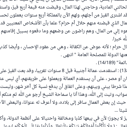
حالتي المادية، وحاجتي لهذا المال، وقبضت منه قيمة أربع فيز، واس
 اشترى الفيز من أجلهم، ولهم الآن بالمملكة أربع سنوات يعملون لحس
مال الذي قبضته منهم حلال أم حرام؟ علما بأن الأشخاص المعنيين ق
ه إلي من المال، وهم راضون عن وضعهم وما دفعوه بسبيل إقامتهم با
ه خيرا.
لمال حرام ؛ لأنه عوض عن الكفالة ، وهي من عقود الإحسان ، وأيضا كذب
ها الدولة للمصلحة العامة " انتهى .
14/189) .
وسئلوا أيضاً (13/79) : استقدمت عمالة أجنبية قبل 8 سنوات تقريبا، وق
ن أو مصر ، على أن يستقدم العمالة ويعملوا على طريقتهم، أي ليس ع
ا شرطا بيني وبينهم، وعلى اتفاق أن يدفع نسبة كل آخر شهر، وليست إ
صواب، وتبت إلى الله، وهذا أنا يا سماحة الشيخ أرجو من الله ثم منكم 
يث إن بعض العمال سافر إلى بلاده، ولا أعرف له عنوانا، والبعض الآ
ئا ...
يز لا يجوز؛ لأن في بيعها كذبا ومخالفة واحتيالا على أنظمة الدولة، وأكل
 ( وَلَا تَأْكُلُوا أَمْوَالَكُمْ بَيْنَكُمْ بِالْبَاطِلِ وَتُدْلُوا بِهَا إِلَى الْحُكَّامِ 