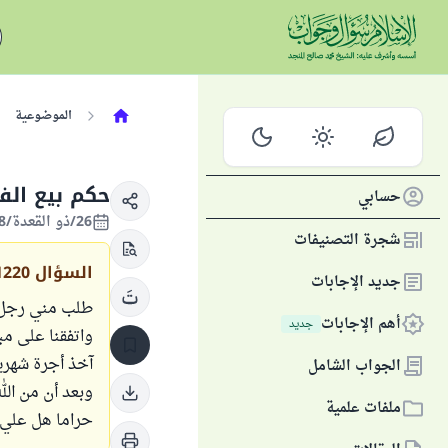
الموضوعية
حكم بيع الف
حسابي
26/ذو القعدة/1428 الموافق 06/ديسمبر/2007
شجرة التصنيفات
السؤال
1220
جديد الإجابات
طلب مني رجل م
أهم الإجابات
جديد
واتفقنا على مب
آخذ أجرة شهرية
الجواب الشامل
وبعد أن من الل
ملفات علمية
حراما هل علي إ