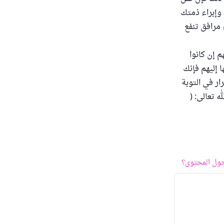
 وإبراء ذمتك
 مرافق تنفع
م إن كانوا
 إليهم فإنك
ر في التوبة
ه تعالى: (
ول المحتوى؟