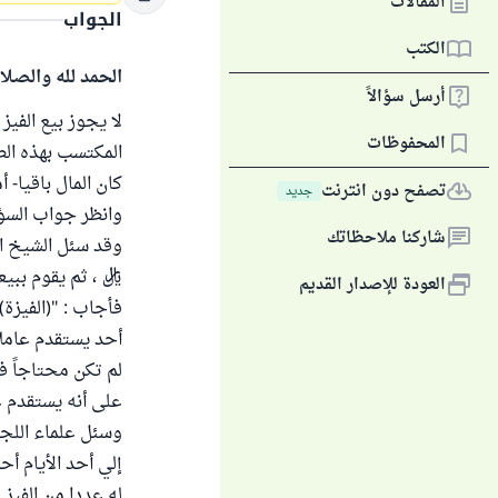
المقالات
الجواب
الكتب
الحمد لله والصلا
أرسل سؤالاً
لا يجوز بيع الفيز
المحفوظات
المكتسب بهذه الط
كان المال باقيا- أ
تصفح دون انترنت
جديد
وانظر جواب السؤا
شاركنا ملاحظاتك
وقد سئل الشيخ اب
ريال ، ثم يقوم ب
العودة للإصدار القديم
فأجاب : "(الفيزة
أحد يستقدم عاملاً
لم تكن محتاجاً فر
على أنه يستقدم عامل
إلي أحد الأيام أ
له عددا من الفيز 