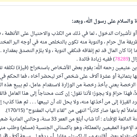
ة والسلام على رسول الله، وبعد:
 أو تأشيرات الدخول ، لما في ذلك من الكذب والاحتيال على الأنظمة ، ف
ريقة مال حرام ، والتوبة منه تكون بالتخلص منه في أوجه البر المختلف
ما إذا كان المال قد تم إنفاقه فتكفي التوبة ، ولا يلزم التصدق بمقداره .
ل (
78289
) ففيه زيادة فائدة .
ن عثيمين رحمه الله: يقوم بعض الأشخاص باستخراج (فيزة) تكلفه تقريب
بيعها بثمانية أو عشرة آلاف على شخص آخر ليحضر أخاه ، فما الحكم في
) الرخصة يعني يأخذ رخصة من الوزارة لاستقدام عامل، ثم يبيع هذه 
، فهذا حرامٌ ولا يجوز؛ لأننا نقول: إن كنت محتاجاً إلى هذا العامل فال
د الفيزة إلى من أخذتها منه، ولا يحل لك أن تبيعها . . . ثم هذا كذب؛ إ
اً ثم باعها صار كاذباً" انتهى من "لقاء الباب المفتوح" (170/15).
وسئل علماء اللجنة الدائمة للإفتاء : أنا شاب أبلغ من العمر 33 سنة
حد الإخوة المقيمين بالمملكة، وهو باكستاني الجنسية (مسلم) وطلب م
لاستقدام بعض أقاربه من الباكستان مقابل أن يدفع لي سبعة آلاف ريال ل