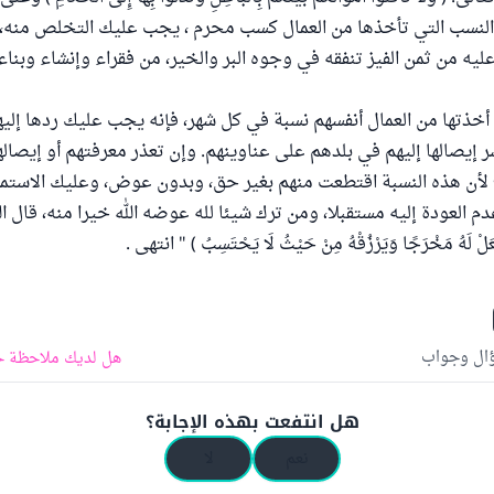
 والنسب التي تأخذها من العمال كسب محرم ، يجب عليك التخلص منه،
يه من ثمن الفيز تنفقه في وجوه البر والخير، من فقراء وإنشاء وبناء
ي أخذتها من العمال أنفسهم نسبة في كل شهر، فإنه يجب عليك ردها إليه
 إيصالها إليهم في بلدهم على عناوينهم. وإن تعذر معرفتهم أو إيصالها
لأن هذه النسبة اقتطعت منهم بغير حق، وبدون عوض، وعليك الاستمرا
م العودة إليه مستقبلا، ومن ترك شيئا لله عوضه الله خيرا منه، قال الل
جْعَلْ لَهُ مَخْرَجًا وَيَرْزُقْهُ مِنْ حَيْثُ لَا يَحْتَسِبُ ) " انتهى .
ؤال وجواب
هل لديك ملاحظة ح
هل انتفعت بهذه الإجابة؟
نعم
لا