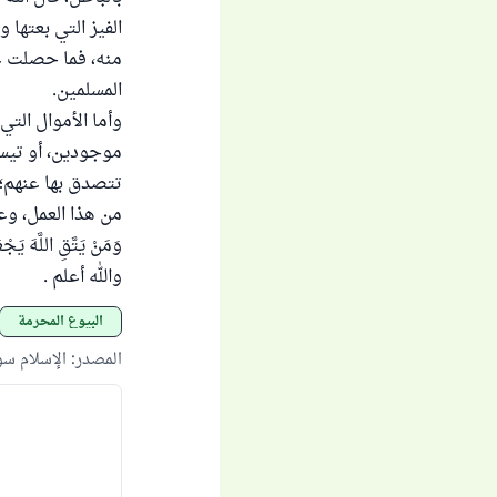
الفيز التي بعتها
منه، فما حصلت عل
المسلمين.
وأما الأموال الت
موجودين، أو تيسر
تتصدق بها عنهم؛ 
من هذا العمل، وعد
وَمَنْ يَتَّقِ اللَّهَ يَ
والله أعلم .
البيوع المحرمة
المصدر
:
الإسلام س