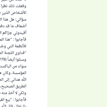
وفعلت ذلك نظرا ل
الأشخاص الذين قد
سؤالي: هل هذا ال
أضعاف ما قد دفعو
أفيدوني جزاكم الل
فأجابوا : "هذا ا
للأنظمة التي وضعت
"فتاوى اللجنة الدائمة" (
سواء من الباكستا
المؤسسة، وكان هذ
الله هداني إلى ال
الطريق الصحيح، ح
ولكن لا آخذ منه شي
فأجابوا : "بيع الف
بالباطل، قال الله تعالى: