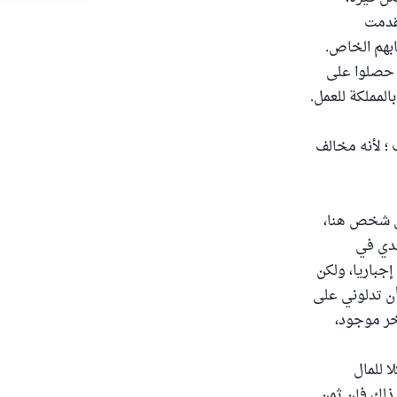
تقدمت
ابهم الخاص.
د حصلوا على
لمملكة للعمل.
 ؛ لأنه مخالف
د بعت الفيز على شخص هنا،
ندي في
جباريا، ولكن
أن تدلوني على
خر موجود،
ا للمال
) وعلى ذلك فإن ثمن