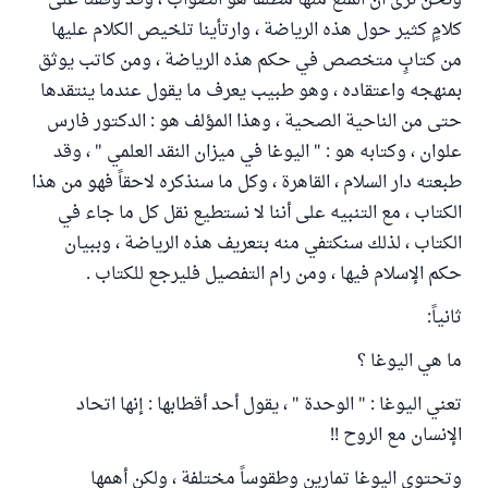
ونحن نرى أن المنع منها مطلقاً هو الصواب ، وقد وقفنا على
كلامٍ كثير حول هذه الرياضة ، وارتأينا تلخيص الكلام عليها
من كتابٍ متخصص في حكم هذه الرياضة ، ومن كاتب يوثق
بمنهجه واعتقاده ، وهو طبيب يعرف ما يقول عندما ينتقدها
حتى من الناحية الصحية ، وهذا المؤلف هو : الدكتور فارس
علوان ، وكتابه هو : " اليوغا في ميزان النقد العلمي " ، وقد
طبعته دار السلام ، القاهرة ، وكل ما سنذكره لاحقاً فهو من هذا
الكتاب ، مع التنبيه على أننا لا نستطيع نقل كل ما جاء في
الكتاب ، لذلك سنكتفي منه بتعريف هذه الرياضة ، وببيان
حكم الإسلام فيها ، ومن رام التفصيل فليرجع للكتاب .
ثانياً:
ما هي اليوغا ؟
تعني اليوغا : " الوحدة " ، يقول أحد أقطابها : إنها اتحاد
الإنسان مع الروح !!
وتحتوي اليوغا تمارين وطقوساً مختلفة ، ولكن أهمها