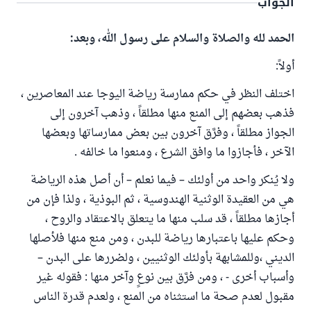
الجواب
الحمد لله والصلاة والسلام على رسول الله، وبعد:
أولاً:
اختلف النظر في حكم ممارسة رياضة اليوجا عند المعاصرين ،
فذهب بعضهم إلى المنع منها مطلقاً ، وذهب آخرون إلى
الجواز مطلقاً ، وفرَّق آخرون بين بعض ممارساتها وبعضها
الآخر ، فأجازوا ما وافق الشرع ، ومنعوا ما خالفه .
ولا يُنكر واحد من أولئك – فيما نعلم – أن أصل هذه الرياضة
هي من العقيدة الوثنية الهندوسية ، ثم البوذية ، ولذا فإن من
أجازها مطلقاً ، قد سلب منها ما يتعلق بالاعتقاد والروح ،
وحكم عليها باعتبارها رياضة للبدن ، ومن منع منها فلأصلها
الديني ،وللمشابهة بأولئك الوثنيين ، ولضررها على البدن –
وأسباب أخرى - ، ومن فرَّق بين نوعٍ وآخر منها : فقوله غير
مقبول لعدم صحة ما استثناه من المنع ، ولعدم قدرة الناس