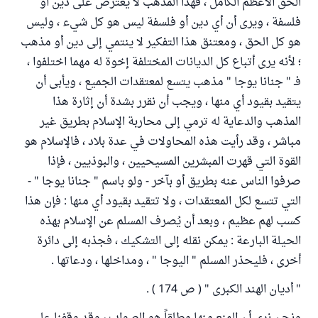
الحق الأعظم الكامل ، فهذا المذهب لا يَعترض على دين أو
فلسفة ، ويرى أن أي دين أو فلسفة ليس هو كل شيء ، وليس
هو كل الحق ، ومعتنق هذا التفكير لا ينتمي إلى دين أو مذهب
؛ لأنه يرى أتباع كل الديانات المختلفة إخوة له مهما اختلفوا ،
فـ " جنانا يوجا " مذهب يتسع لمعتقدات الجميع ، ويأبى أن
يتقيد بقيود أي منها ، ويجب أن نقرر بشدة أن إثارة هذا
المذهب والدعاية له ترمي إلى محاربة الإسلام بطريق غير
مباشر ، وقد رأيت هذه المحاولات في عدة بلاد ، فالإسلام هو
القوة التي قهرت المبشرين المسيحيين ، والبوذيين ، فإذا
صرفوا الناس عنه بطريق أو بآخر - ولو باسم " جنانا يوجا " -
التي تتسع لكل المعتقدات ، ولا تتقيد بقيود أي منها : فإن هذا
كسب لهم عظيم ، وبعد أن يُصرف المسلم عن الإسلام بهذه
الحيلة البارعة : يمكن نقله إلى التشكيك ، فجذبه إلى دائرة
أخرى ، فليحذر المسلم " اليوجا " ، ومداخلها ، ودعاتها .
" أديان الهند الكبرى " ( ص 174 ) .