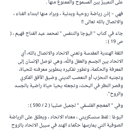
على التمييز بين المسموح والممنوع منها .
فهي – إذن رياضة روحية وبدنية ، ويراد منها ابتداء الفناء ،
والاتصال بالله تعالى !!
جاء في كتاب " اليوجا والتنفس " لمحمد عبد الفتاح فهيم ، (
ص 19 ) :
اللغة الهندية المقدسة وتعني الاتحاد والاتصال بالله، أي
الاتحاد بين الجسم والعقل والله، وهي توصل الإنسان إلى
المعرفة والحكمة، وتطور تفكيره بتطوير معرفته للحياة،
وتجنبه التحزب أو التعصب الديني وضيق الأفق الفكري
وقصر النظر في البحث، وتجعله يحيا حياة راضية بالجسد
والروح".
وفي " المعجم الفلسفي " لجميل صليبا ( 2 / 590 ) :
اليوغا : لفظ سنسكريتي ، معناه الاتحاد ، ويطلق على الرياضة
الصوفية التي يمارسها حكماء الهند في سبيل الاتحاد بالروح