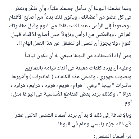
ومما تضمنّه اليوغا أن تتأمل جسمك مليّاً ، وأن تفكِّر وتنظر
في كل عضو من أعضائك ، ويكون ذلك بدءاً من أصابع الأقدام
، وصعوداً إلى الرأس ، عند الاستيقاظ من النوم وقبل مغادرتك
الفراش ، وبالعكس من الرأس ونزولاً حتى أصابع الأقدام قبيل
النوم ، ولا يجوز أن تنسى أو تنشغل عن هذا العمل الهام !! .
ومن أراد الاستفادة من اليوغا ينبغي له أن يكون نباتيّاً .
وعليه أن يردد كلمات معينة في أثناء قيامه بالتمارين ،
وبصوت جهوري ، وتدعى هذه الكلمات ( المانترات ) وأشهرها
مانترات " بيجا " وهي " هرام ، هريم ، هروم ، هرايم ، هراوم ،
هراة " ، وكذلك يردد بعض المقاطع الأساسية في اليوغا مثل :
أوم .
وبالإضافة إلى ذلك لا بد أن يردد أسماء الشمس الاثني عشر ؛
لأن ذلك جزء رئيسي وهام في اليوغا .
من أسماء الشمس :