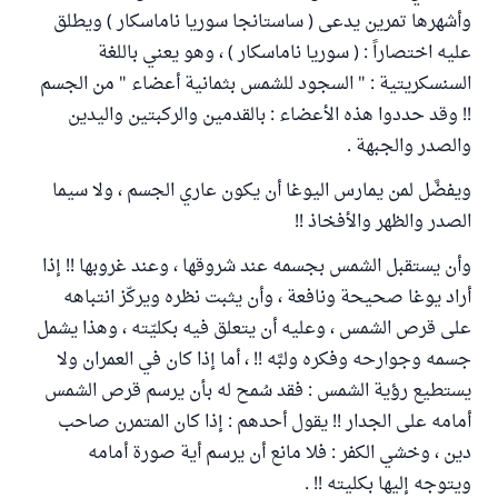
وأشهرها تمرين يدعى ( ساستانجا سوريا ناماسكار ) ويطلق
عليه اختصاراً : ( سوريا ناماسكار ) ، وهو يعني باللغة
السنسكريتية : " السجود للشمس بثمانية أعضاء " من الجسم
!! وقد حددوا هذه الأعضاء : بالقدمين والركبتين واليدين
والصدر والجبهة .
ويفضَّل لمن يمارس اليوغا أن يكون عاري الجسم ، ولا سيما
الصدر والظهر والأفخاذ !!
وأن يستقبل الشمس بجسمه عند شروقها ، وعند غروبها !! إذا
أراد يوغا صحيحة ونافعة ، وأن يثبت نظره ويركّز انتباهه
على قرص الشمس ، وعليه أن يتعلق فيه بكليّته ، وهذا يشمل
جسمه وجوارحه وفكره ولبَّه !! ، أما إذا كان في العمران ولا
يستطيع رؤية الشمس : فقد سُمح له بأن يرسم قرص الشمس
أمامه على الجدار !! يقول أحدهم : إذا كان المتمرن صاحب
دين ، وخشي الكفر : فلا مانع أن يرسم أية صورة أمامه
ويتوجه إليها بكليته !! .