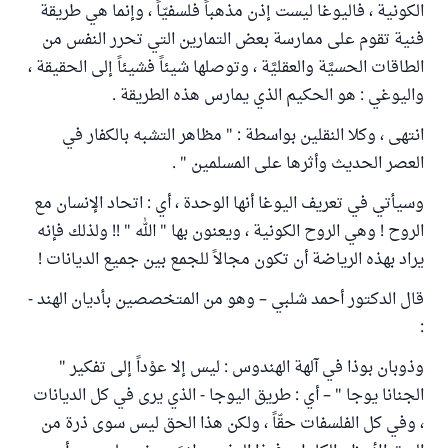
الكونية ، فاليوغا ليست إذن مذهباً فلسفيّاً ، وإنما هي طريقة
فنية تقوم على ممارسة بعض التمارين التي تحرر النفس من
الطاقات الحسيَّة والعقليَّة ، وتوصلها شيئاً فشيئاً إلى الحقيقة ،
واليوغي : هو الحكيم الذي يمارس هذه الطريقة .
انتهى ، وكلا النقلين بواسطة : " مظاهر التشبه بالكفار في
العصر الحديث وأثرها على المسلمين " .
وسيأتي في تعريف اليوغا أنها الوحدة ، أي : اتحاد الإنسان مع
الروح ! وهي الروح الكونية ، ويعنون بها " الله " !! ولذلك فإنه
يراد بهذه الرياضة أن تكون مجالاً للجمع بين جميع الديانات !
قال الدكتور أحمد شلبي – وهو من المتخصصين بأديان الهند -
:
وذوبان بوذا في آلهة الهندوس : ليس إلا عوْداً إلى تفكير "
الجنانا يوجا " – أي : طريق اليوجا - الذي يرى في كل الديانات
، وفي كل الفلسفات حقّاً ، ولكن هذا الحق ليس سوى ذرة من