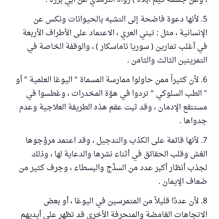
، وعن جسمه فيم أبلاه ) رواه الترمذي عن أبي برزة .
5. لأنها دعوة فاضحة إلى التشبه بالحيوانات ونكس عن
الإنسانية ، مثل : تبني العري ، الاعتماد على الأطراف الأربعة
في أغلب تمارين ( سوريا ناماسكار ) ، والوقفة الخاصة في
التمرينين الثالث والثامن .
6. لأن كثيراً ممن حاولوا ممارسة المسماة " اليوغا العلمية " أو
" الطب السلوكي " تردوا في هوّة المخدرات ، وغطسوا في
مستنقع الإدمان ، وقد ثبت عقم هذه الطريقة العلاجية وعدم
جدواها .
7. لأنها قائمة على الكذب والتدجيل ، وقد اعتمد مروِّجوها
الغش وقلب الحقائق في أثناء نشرها والدعاية لها ، وذلك
لجذب أنظار أكبر عدد من السذّج والبسطاء ، وجرف كثير من
ضعاف الإيمان .
8. لأن عددًا قليلاً من المتمرسين في اليوغا ، أو بعض
الاتجاهات الغامضة والمنحرفة الأخرى قد تظهر على أيديهم