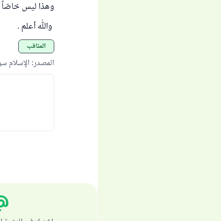
وهذا ليس خاصّاً ب
والله أعلم .
المناقب
المصدر
:
الإسلام س