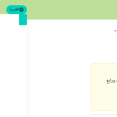
العربية
لب
ورابع