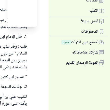
المقالات
الحمد لله والصلا
الكتب
الظاهر أن أول من
أرسل سؤالاً
بعض الكتَّاب ممن 
المحفوظات
1. قال الإمام ابن كثير رحمه الله تعالى :
تصفح دون انترنت
جديد
قلت : وقد غلب هذ
شاركنا ملاحظاتك
السلام " من دون 
يسوى بين الصحابة
العودة للإصدار القديم
بذلك منه رضي الل
" تفسير ابن كثير " ( 3 / 517 – 8
2. وقالت اللجنة الدائمة :
تلقيب علي بن أبي
يطَّلع على عورة أ