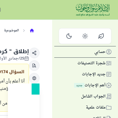
الموضوعية
إطلاق " كرم
حسابي
25/جمادى الأولى/1423 الموافق 04/أغسطس/2002
شجرة التصنيفات
السؤال
0174
جديد الإجابات
أنا أعلم بأن أ
أهم الإجابات
جديد
خليفة للمؤمنين
الجواب الشامل
والسؤال : من أ
ملفات علمية
الجواب