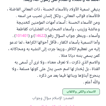
الحمد لله والصلاة والسلام على رسول الله، وبعد:
ينبغي تسمية الأولاد بالأسماء الحسنة ، ذات المعاني الفاضلة ،
فالأسماء قوالب المعاني ، ولكل إنسان نصيب من اسمه .
ومن الأسماء الحسنة : أسماء أمهات المؤمنين كخديجة
وعائشة وزينب ، وأسماء الصحابيات الفضليات كفاطمة
وأسماء ، وينظر جواب السؤال رقم (
14622
) و (
101401
) .
وأما التسمية بأسماء الكفار ، فأقل أحوالها الكراهة ، لما تدعو
إليه من تعظيم الكافر ، وربما جرت إلى التشبه به ومحاكاته ،
كمن يسمي بنته ديانا مثلا .
والاسم الذي ذكرت ، لا نعرف معناه ، ولا نرى أن تُسمى به
الفتاة ، بل يُختار لها اسم حسن يدل على كونها مسلمة ، ولا
يتحرج أبناؤها وبناتها فيما بعد من ذكره .
والله أعلم .
الأسماء والكنى والألقاب
المصدر
:
الإسلام سؤال وجواب