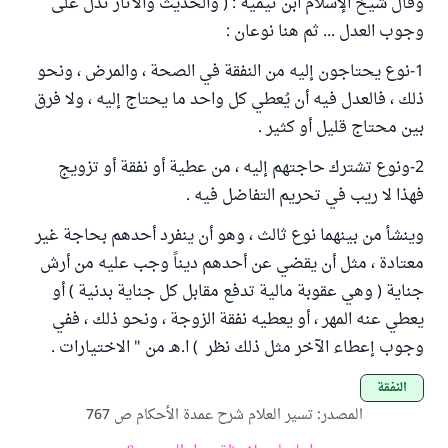
وقال شيخ الإسلام ابن تيمية : ( والحديث والآثار تدل على
وجوب العدل ... ثم هنا نوعان :
1-نوع يحتاجون إليه من النفقة في الصحة ، والمرض ، ونحو
ذلك ، فالعدل فيه أن يُعطي كل واحد ما يحتاج إليه ، ولا فرق
بين محتاج قليل أو كثير .
2-ونوع تشترك حاجتهم إليه ، من عطية أو نفقة أو تزويج
فهذا لا ريب في تحريم التفاضل فيه .
وينشأ من بينهما نوع ثالث ، وهو أن ينفرد أحدهم بحاجة غير
معتادة ، مثل أن يقضي عن أحدهم ديناً وجب عليه من أرش
جناية ( وهي عقوبة مالية تدفع مقابل كل جناية بدنية ) أو
يعطي عنه المهر ، أو يعطيه نفقة الزوجة ، ونحو ذلك ، ففي
وجوب إعطاء الآخر مثل ذلك نظر ) ا.هـ من " الاختيارات .
النفقة
المصدر
:
تسير العلام شرح عمدة الأحكام ص 767