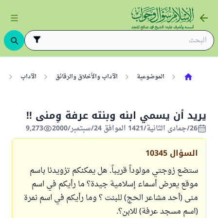
الموضوعية
الآداب والأخلاق والرقائق
الآداب
ا
يريد أن يسمي ابنه وبنته عرفة وِمنى !!
26/جمادى الثانية/1421 الموافق 24/سبتمبر/2000
9,273
السؤال
10345
ستضع زوجتي مولوداً قريباً. هل يمكنكم تزويدنا باسم
موقع يعرض أسماء إسلامية جيدة؟ ما رأيكم في اسم
منى (أحد مشاعر الحج) للبنت ؟ وما رأيكم في اسم نمرة
(اسم مسجد عرفة) للابن؟.