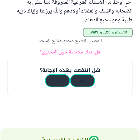
أخي وخذ من الأسماء الشّرعية المعروفة مما سمّى به
الصّحابة والسّلف والعلماء أولادهم والله يرزقنا وإياك ذرية
طيبة وهو سميع الدعاء.
الأسماء والكنى والألقاب
المصدر
:
الشيخ محمد صالح المنجد
هل لديك ملاحظة حول المحتوى؟
هل انتفعت بهذه الإجابة؟
نعم
لا