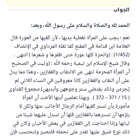
الجواب
الحمد لله والصلاة والسلام على رسول الله، وبعد:
نعم ؛ يجب على المرأة تغطية يديها ، لأن كفيها من العورة قال
العلامة ابن قدامة في المقنع كما نقله المرداوي في الإنصاف
(1/452) : (والحرة كلها عورة حتى ظفرها و شعرها ) انتهى .
وقال شيخ الإسلام ابن تيمية رحمه الله : (وثبت في الصحيح
أن المرأة المحرمة تنهى عن الانتقاب والقفازين ، وهذا مما يدل
على أن النقاب والقفازين كانا معروفين في النساء اللاتي لم
يُحرمن وذلك يقتضي ستر وجوههن وأيديهن) مجموع الفتاوى
( 15 / 371 – 372 ) . وبهذا تعلمين أيتها الأخت أن المرأة
مأمورة بأن تستر كفيها أمام الرجال الأجانب عنها ولكن لا
يلزمها أن تسترهما بالقفازين فلها أن تسدل عليهما شيئا من
ثيابها وإذا احتاجت إلى القفازين في بعض الأحيان وكان في
ذلك نوع ضيق عليها تقدر على تحمله فلتصبر ولتحتسب فإن