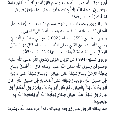
أَنَّ رَسُولَ اللَّهِ صلى الله عليه وسلم قَالَ لَهُ : (إِنَّك لَنْ تُنْفِقَ نَفَقَةً
تَبْتَغِي بِهَا وَجْهَ اللَّهِ إلَّا أُجِرْت عَلَيْهَا ، حَتَّى مَا تَجْعَلُ فِي فِي
امْرَأَتِك ) أَيْ : فِي فَمِهَا .
قال النووي رحمه الله في شرح مسلم : " َفِيهِ : أَنَّ الْإِنْفَاق عَلَى
الْعِيَال يُثَاب عَلَيْهِ إِذَا قَصَدَ بِهِ وَجْه اللَّه تَعَالَى" انتهى .
وروى البخاري ( 55 ) ومسلم ( 1002) عَنْ أَبِي مَسْعُودٍ الْبَدْرِيِّ
رضي الله عنه عَنْ النَّبِيِّ صلى الله عليه وسلم قَالَ : ( إذَا أَنْفَقَ
الرَّجُلُ عَلَى أَهْلِهِ نَفَقَةً وَهُوَ يَحْتَسِبُهَا كَانَتْ لَهُ صَدَقَةً ).
وروى مُسْلِمٍ (994 ) عَنْ ثَوْبَانَ مَوْلَى رَسُولِ اللَّهِ صلى الله عليه
وسلم أن رسول الله صلى الله عليه وسلم قال : ( أَفْضَلُ دِينَارٍ
يُنْفِقُهُ الرَّجُلُ دِينَارٌ يُنْفِقُهُ عَلَى عِيَالِهِ , وَدِينَارٌ يُنْفِقُهُ عَلَى دَابَّتِهِ
فِي سَبِيلِ اللَّهِ , وَدِينَارٌ يُنْفِقُهُ عَلَى أَصْحَابِهِ فِي سَبِيلِ اللَّهِ ) قَالَ
أَبُو قِلَابَةَ : بَدَأَ بِالْعِيَالِ . ثُمَّ قَالَ أَبُو قِلَابَةَ : وَأَيُّ رَجُلٍ أَعْظَمُ أَجْرًا
مِنْ رَجُلٍ يُنْفِقُ عَلَى عِيَالٍ صِغَارٍ يُعِفُّهُمُ اللَّهُ أَوْ يَنْفَعُهُمْ اللَّهُ بِهِ
وَيُغْنِيهِمْ .
فما ينفقه الرجل على زوجته وعياله ، له أجره عند الله ، بشرط