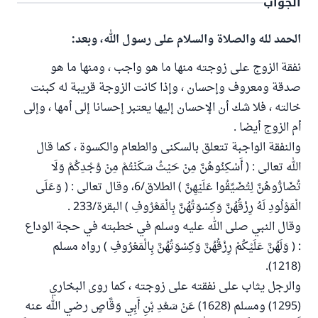
الجواب
الحمد لله والصلاة والسلام على رسول الله، وبعد:
نفقة الزوج على زوجته منها ما هو واجب ، ومنها ما هو
صدقة ومعروف وإحسان ، وإذا كانت الزوجة قريبة له كبنت
خالته ، فلا شك أن الإحسان إليها يعتبر إحسانا إلى أمها ، وإلى
أم الزوج أيضا .
والنفقة الواجبة تتعلق بالسكنى والطعام والكسوة ، كما قال
الله تعالى : ( أَسْكِنُوهُنَّ مِنْ حَيْثُ سَكَنْتُمْ مِنْ وُجْدِكُمْ وَلَا
تُضَارُّوهُنَّ لِتُضَيِّقُوا عَلَيْهِنَّ ) الطلاق/6، وقال تعالى : ( وَعَلَى
الْمَوْلُودِ لَهُ رِزْقُهُنَّ وَكِسْوَتُهُنَّ بِالْمَعْرُوفِ ) البقرة/233 .
وقال النبي صلى الله عليه وسلم في خطبته في حجة الوداع
: ( وَلَهُنَّ عَلَيْكُمْ رِزْقُهُنَّ وَكِسْوَتُهُنَّ بِالْمَعْرُوفِ ) رواه مسلم
(1218).
والرجل يثاب على نفقته على زوجته ، كما روى البخاري
(1295) ومسلم (1628) عَنْ سَعْدِ بْنِ أَبِي وَقَّاصٍ رضي الله عنه