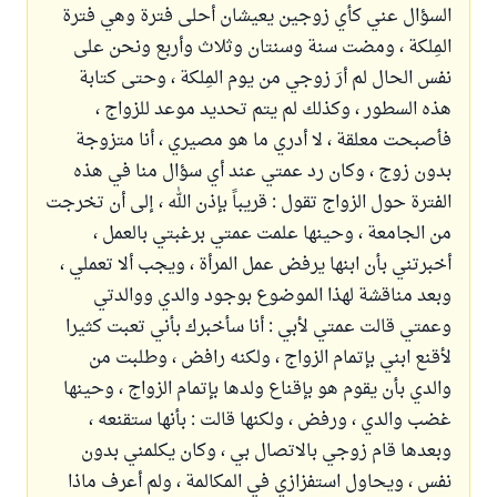
السؤال عني كأي زوجين يعيشان أحلى فترة وهي فترة
المِلكة ، ومضت سنة وسنتان وثلاث وأربع ونحن على
نفس الحال لم أرَ زوجي من يوم المِلكة ، وحتى كتابة
هذه السطور ، وكذلك لم يتم تحديد موعد للزواج ،
فأصبحت معلقة ، لا أدري ما هو مصيري ، أنا متزوجة
بدون زوج ، وكان رد عمتي عند أي سؤال منا في هذه
الفترة حول الزواج تقول : قريباً بإذن الله ، إلى أن تخرجت
من الجامعة ، وحينها علمت عمتي برغبتي بالعمل ،
أخبرتني بأن ابنها يرفض عمل المرأة ، ويجب ألا تعملي ،
وبعد مناقشة لهذا الموضوع بوجود والدي ووالدتي
وعمتي قالت عمتي لأبي : أنا سأخبرك بأني تعبت كثيرا
لأقنع ابني بإتمام الزواج ، ولكنه رافض ، وطلبت من
والدي بأن يقوم هو بإقناع ولدها بإتمام الزواج ، وحينها
غضب والدي ، ورفض ، ولكنها قالت : بأنها ستقنعه ،
وبعدها قام زوجي بالاتصال بي ، وكان يكلمني بدون
نفس ، ويحاول استفزازي في المكالمة ، ولم أعرف ماذا