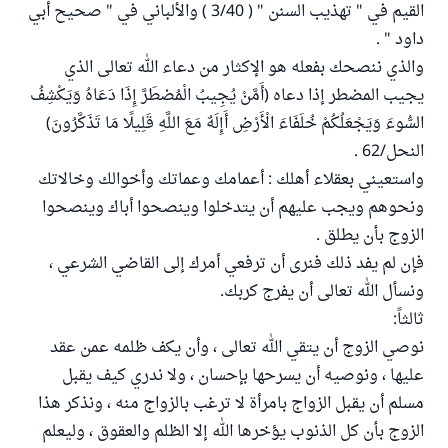
القيم في " تهذيب السنن " ( 3/40 ) والألباني في " صحيح أبي
داود " .
والذي ننصحك بفعله هو الإكثار من دعاء الله تعالى الذي
يجيب المضطر إذا دعاه (أَمَّنْ يُجِيبُ الْمُضطَرَّ إِذَا دَعَاهُ وَيَكْشِفُ
السُّوءَ وَيَجْعَلُكُمْ خُلَفَاءَ الْأَرْضِ أَإِلَهٌ مَعَ اللَّهِ قَلِيلًا مَا تَذَكَّرُونَ)
النحل/62 .
واستعيني بعقلاء أهلك : أعمامك وعماتك وأخوالك وخالاتك
ونحوهم ويجب عليهم أن يتدخلوا وينصحوا أباك وينصحوا
الزوج بأن يطلق .
فإن لم يفد ذلك فنرى أن ترفعي أمرك إلى القاضي الشرعي ،
ونسأل الله تعالى أن يفرج كربك.
ثالثاً:
نوصي الزوج أن يتقي الله تعالى ، وأن يكف ظلمه عمن عقد
عليها ، ونوصيه أن يسرحها بإحسان ، ولا ندري كيف يقبل
مسلم أن يقبل الزواج بامرأة لا ترغب بالزواج منه ، ونذكر هذا
الزوج بأن كل الذنوب يؤخرها الله إلا الظلم والعقوق ، وليعلم