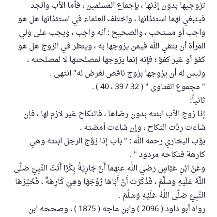
تزوجيها بدون إذنها ، بإجماع المسلمين ، فأما الأب والجد
فينبغي لهما استئذانها ، واختلف العلماء في استئذانها هل هو
واجب أو مستحب ، والصحيح : أنه واجب ، ويجب على ولي
المرأة أن يتقي الله فيمن يزوجها به ، وينظر في الزوج هل هو
كفؤ أو غير كفؤ ؛ فإنه إنما يزوجها لمصلحتها لا لمصلحته ،
وليس له أن يزوجها بزوج ناقص لغرض له" انتهى .
" مجموع الفتاوى " ( 32 / 39 ، 40 ) .
ثانياً:
إذا زوج الأب ابنته بدون رضاها ، فالنكاح غير لازم لها ، فإن
شاءت ردَّت النكاح ، وإن شاءت أمضته .
بوَّب البخاري رحمه الله : " باب إذا زوَّج الرجل ابنته وهي
كارهة فنكاحه مردود " .
وعَنْ ابْنِ عَبَّاسٍ رضي الله عنهما أَنَّ جَارِيَةً بِكْرًا أَتَتْ النَّبِيَّ صَلَّى
اللَّهُ عَلَيْهِ وَسَلَّمَ ، فَذَكَرَتْ أَنَّ أَبَاهَا زَوَّجَهَا وَهِيَ كَارِهَةٌ ، فَخَيَّرَهَا
النَّبِيُّ صَلَّى اللَّهُ عَلَيْهِ وَسَلَّمَ .
رواه أبو داود ( 2096 ) وابن ماجه ( 1875 ) ، وصححه ابن