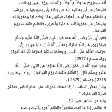
أنه سيتزوج عاجلاً أم آجلاً ، وأنه قد يرزق بنين وبنات ،
فليحذر من أن يعاقبه الله في بناته بأن يتزوجها من يرغب
بالانتقام منها أو من أهلها ، فيكون هذا ابتلاء لها وعقوبة له ،
وليحذر من عقوبة الله له دنيا وأخرى ، فالظلم ظلمات يوم
القيامة .
فعَنْ أَبِي ذَرٍّ رضي الله عنه عَنْ النَّبِيِّ صَلَّى اللَّهُ عَلَيْهِ وَسَلَّمَ
فِيمَا رَوَى عَنْ اللَّهِ تَبَارَكَ وَتَعَالَى أَنَّهُ قَالَ : ( يَا عِبَادِي إِنِّي
حَرَّمْتُ الظُّلْمَ عَلَى نَفْسِي وَجَعَلْتُهُ بَيْنَكُمْ مُحَرَّمًا فَلَا تَظَالَمُوا ) .
رواه مسلم ( 2577 ) .
وعَنْ عَبْدِ اللَّهِ بْنِ عُمَرَ رَضِيَ اللَّهُ عَنْهُمَا عَنْ النَّبِيِّ صَلَّى اللَّهُ
عَلَيْهِ وَسَلَّمَ قَالَ : ( الظُّلْمُ ظُلُمَاتٌ يَوْمَ الْقِيَامَةِ ) . رواه البخاري (
2315 ) ومسلم ( 2579 ) .
وقال بعض السلف : " إذا دعتك قدرتك على ظلم الناس فتذكر
قدرة الله عليك "
ولله در الشاعر حين قال :
لا تظلمن إذا ما كنت مقتدراً فالظلم آخره يأتيك بالندم