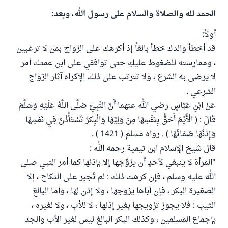
الحمد لله والصلاة والسلام على رسول الله، وبعد:
أولاً:
قد أخطأ والدك خطأ بالغاً إذ أكرهك على الزواج بمن لا ترغبين
، وممارسته للضغوط عليكِ حتى توافقي على ابن عمتك أمر
لا يرضى به الشرع ، ولا تترتب على ذلك الإكراه آثار الزواج
الشرعي .
عَنْ ابْنِ عَبَّاسٍ رضي الله عنهما أَنَّ النَّبِيَّ صَلَّى اللَّهُ عَلَيْهِ وَسَلَّمَ
قَالَ : ( الْأَيِّمُ أَحَقُّ بِنَفْسِهَا مِنْ وَلِيِّهَا وَالْبِكْرُ تُسْتَأْذَنُ فِي نَفْسِهَا
وَإِذْنُهَا صُمَاتُهَا ) . رواه مسلم ( 1421 ) .
قال شيخ الإسلام ابن تيمية رحمه الله :
"المرأة لا ينبغي لأحدٍ أن يزوِّجها إلا بإذنها كما أمر النبي صلى
الله عليه وسلم ، فإن كرهت ذلك : لم تُجبر على النكاح ، إلا
الصغيرة البكر ، فإن أباها يزوجها ، ولا إذن لها ، وأما البالغ
الثيب : فلا يجوز تزويجها بغير إذنها ، لا للأب ، ولا لغيره ،
بإجماع المسلمين ، وكذلك البكر البالغ ليس لغير الأب والجد