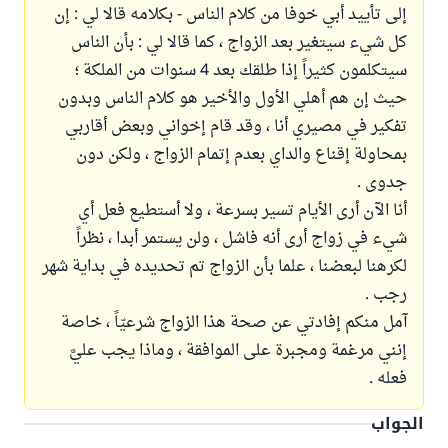
إلى تأييد أبي خوفا من كلام الناس - بكلامه قالا لي : إن
كل شيء سيتغير بعد الزواج ، كما قالا لي : بأن الناس
سيتكلمون كثيراً إذا طلقك بعد 4 سنوات من الملكة ؛
حيث إن هم أهلي الأول والأخير هو كلام الناس وبدون
تفكير في مصيري أنا ، وقد قام إخواني وبعض أقاربي
بمحاولة إقناع والداي بعدم إتمام الزواج ، ولكن دون
جدوى .
أنا الآن أرى الأيام تسير بسرعة ، ولا أستطيع فعل أي
شيء في زواج أرى أنه فاشل ، ولن يستمر أبدا ، نظراً
لكرهنا لبعضنا ، علما بأن الزواج تم تحديده في بداية شهر
رجب .
آمل منكم إفادتي عن صحة هذا الزواج شرعيّاً ، خاصة
إنني مرغمة ومجبرة على الموافقة ، وماذا يجب عليَّ
فعله .
الجواب