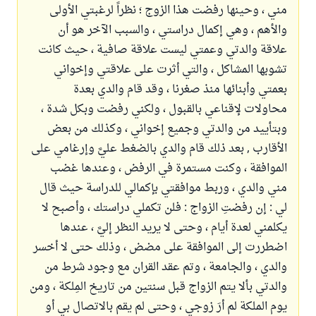
مني ، وحينها رفضت هذا الزوج ؛ نظراً لرغبتي الأولى
والأهم ، وهي إكمال دراستي ، والسبب الآخر هو أن
علاقة والدتي وعمتي ليست علاقة صافية ، حيث كانت
تشوبها المشاكل ، والتي أثرت على علاقتي وإخواني
بعمتي وأبنائها منذ صغرنا ، وقد قام والدي بعدة
محاولات لإقناعي بالقبول ، ولكني رفضت وبكل شدة ،
وبتأييد من والدتي وجميع إخواني ، وكذلك من بعض
الأقارب , بعد ذلك قام والدي بالضغط عليَّ وإرغامي على
الموافقة ، وكنت مستمرة في الرفض ، وعندها غضب
مني والدي ، وربط موافقتي بإكمالي للدراسة حيث قال
لي : إن رفضتِ الزواج : فلن تكملي دراستك ، وأصبح لا
يكلمني لعدة أيام ، وحتى لا يريد النظر إليَّ ، عندها
اضطررت إلى الموافقة على مضض ، وذلك حتى لا أخسر
والدي ، والجامعة ، وتم عقد القران مع وجود شرط من
والدتي بألا يتم الزواج قبل سنتين من تاريخ المِلكة ، ومن
يوم الملكة لم أرَ زوجي ، وحتى لم يقم بالاتصال بي أو