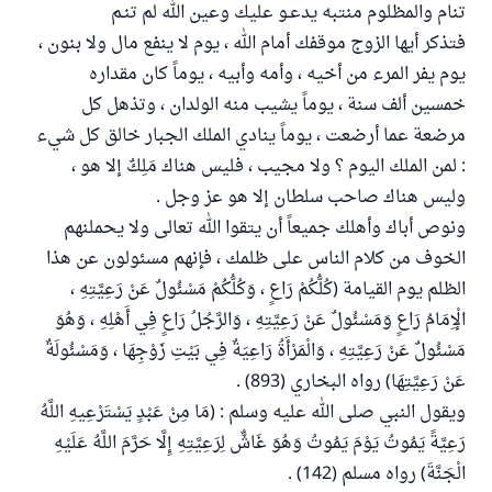
تنام والمظلوم منتبه يدعـو عليك وعين الله لم تنـم
فتذكر أيها الزوج موقفك أمام الله ، يوم لا ينفع مال ولا بنون ،
يوم يفر المرء من أخيه ، وأمه وأبيه ، يوماً كان مقداره
خمسين ألف سنة ، يوماً يشيب منه الولدان ، وتذهل كل
مرضعة عما أرضعت ، يوماً ينادي الملك الجبار خالق كل شيء
: لمن الملك اليوم ؟ ولا مجيب ، فليس هناك مَلِكٌ إلا هو ،
وليس هناك صاحب سلطان إلا هو عز وجل .
ونوص أباك وأهلك جميعاً أن يتقوا الله تعالى ولا يحملنهم
الخوف من كلام الناس على ظلمك ، فإنهم مسئولون عن هذا
الظلم يوم القيامة (كُلُّكُمْ رَاعٍ ، وَكُلُّكُمْ مَسْئُولٌ عَنْ رَعِيَّتِهِ ،
الْإِمَامُ رَاعٍ وَمَسْئُولٌ عَنْ رَعِيَّتِهِ ، وَالرَّجُلُ رَاعٍ فِي أَهْلِهِ ، وَهُوَ
مَسْئُولٌ عَنْ رَعِيَّتِهِ ، وَالْمَرْأَةُ رَاعِيَةٌ فِي بَيْتِ زَوْجِهَا ، وَمَسْئُولَةٌ
عَنْ رَعِيَّتِهَا) رواه البخاري (893) .
ويقول النبي صلى الله عليه وسلم : (مَا مِنْ عَبْدٍ يَسْتَرْعِيهِ اللَّهُ
رَعِيَّةً يَمُوتُ يَوْمَ يَمُوتُ وَهُوَ غَاشٌّ لِرَعِيَّتِهِ إِلَّا حَرَّمَ اللَّهُ عَلَيْهِ
الْجَنَّةَ) رواه مسلم (142) .