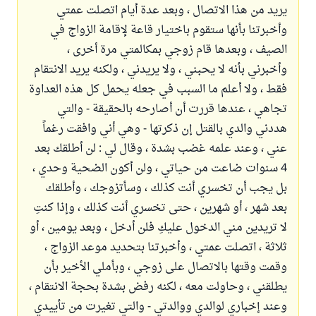
يريد من هذا الاتصال ، وبعد عدة أيام اتصلت عمتي
وأخبرتنا بأنها ستقوم باختيار قاعة لإقامة الزواج في
الصيف ، وبعدها قام زوجي بمكالمتي مرة أخرى ،
وأخبرني بأنه لا يحبني ، ولا يريدني ، ولكنه يريد الانتقام
فقط ، ولا أعلم ما السبب في جعله يحمل كل هذه العداوة
تجاهي ، عندها قررت أن أصارحه بالحقيقة - والتي
هددني والدي بالقتل إن ذكرتها - وهي أني وافقت رغماً
عني ، وعند علمه غضب بشدة ، وقال لي : لن أطلقك بعد
4 سنوات ضاعت من حياتي ، ولن أكون الضحية وحدي ،
بل يجب أن تخسري أنت كذلك ، وسأتزوجك ، وأطلقك
بعد شهر ، أو شهرين ، حتى تخسري أنت كذلك ، وإذا كنتِ
لا تريدين مني الدخول عليكِ فلن أدخل ، وبعد يومين ، أو
ثلاثة ، اتصلت عمتي ، وأخبرتنا بتحديد موعد الزواج ،
وقمت وقتها بالاتصال على زوجي ، وبأملي الأخير بأن
يطلقني ، وحاولت معه ، لكنه رفض بشدة بحجة الانتقام ،
وعند إخباري لوالدي ووالدتي - والتي تغيرت من تأييدي