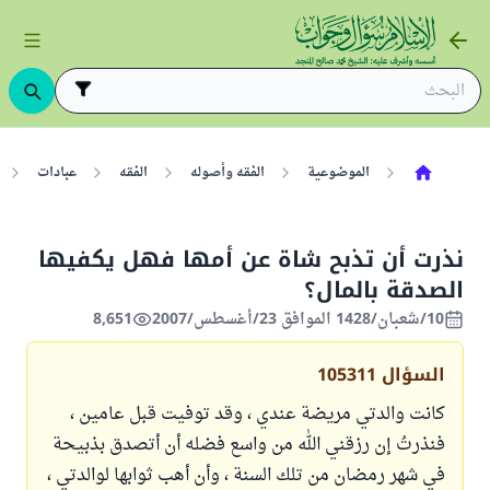
الموضوعية
الفقه وأصوله
الفقه
عبادات
نذرت أن تذبح شاة عن أمها فهل يكفيها
الصدقة بالمال؟
10/شعبان/1428 الموافق 23/أغسطس/2007
8,651
السؤال
105311
كانت والدتي مريضة عندي ، وقد توفيت قبل عامين ،
فنذرتُ إن رزقني الله من واسع فضله أن أتصدق بذبيحة
في شهر رمضان من تلك السنة ، وأن أهب ثوابها لوالدتي ،