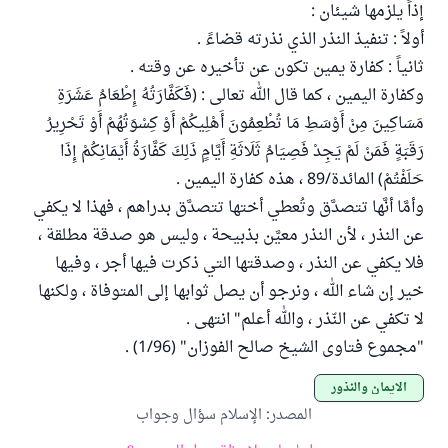
إذاً يلزمها شيئان :
أولاً : تنفيذ النذر الذي نذرته قضاءً .
ثانياً : كفارة يمين تكون عن تأخيره عن وقته .
وكفارة اليمين ، كما قال الله تعالى : (فَكَفَّارَتُهُ إِطْعَامُ عَشَرَةِ
مَسَاكِينَ مِنْ أَوْسَطِ مَا تُطْعِمُونَ أَهْلِيكُمْ أَوْ كِسْوَتُهُمْ أَوْ تَحْرِيرُ
رَقَبَةٍ فَمَنْ لَمْ يَجِدْ فَصِيَامُ ثَلَاثَةِ أَيَّامٍ ذَلِكَ كَفَّارَةُ أَيْمَانِكُمْ إِذَا
حَلَفْتُمْ) المائدة/89 ، هذه كفارة اليمين .
وأمَّا أنَّها تتصدَّق وتُعطي أختها تتصدَّق بدراهم ، فهذا لا يكفي
عن النذر ، لأن النذر معيَّن بذبيحة ، وليس هو صدقة مطلقة ،
فلا يكفي عن النذر ، وصدقتها التي ذكرت فيها أجر ، وفيها
خير إن شاء الله ، ونرجو أن يصل ثوابها إلى المتوفاة ، ولكنها
لا تكفي عن النّذر ، والله أعلم" انتهى .
"مجموع فتاوى الشيخ صالح الفوزان" (1/96) .
الأيمان والنذور
المصدر
:
الإسلام سؤال وجواب