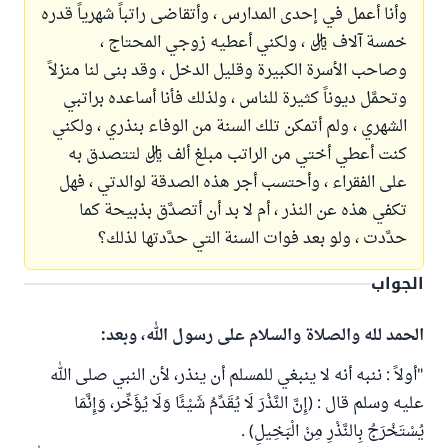
وأنا أعمل في إحدى المدارس ، وأتقاضى راتباً شهرياً قدره
خمسة آلاف ريال ، ولكني أعطيه زوجي المحتاج ،
وصاحب الأسرة الكبيرة وقليل الدخل ، وقد بنى لنا منزلاً
وتحمَّل ديوناً كثيرة للناس ، ولذلك فأنا أساعده براتبي
الشهري ، ولم أتمكن تلك السنة من الوفاء بنذري ، ولكني
كنت أعطي أختي من الراتب مبلغ ألف ريال لتتصدق به
على الفقراء ، وأحتسب أجر هذه الصدقة لوالدتي ، فهل
تكفي هذه عن النذر ، أم لا بد أن أتصدَّق بذبيحة كما
حدَّدت ، ولو بعد فوات السنة التي حدَّدتها لذلك؟
الجواب
الحمد لله والصلاة والسلام على رسول الله، وبعد:
"أولاً : ننبه أنه لا ينبغي للمسلم أن ينذر، لأن النبي صلى الله
عليه وسلم قال : (إِنَّ النَّذْرَ لَا يُقَدِّمُ شَيْئًا وَلَا يُؤَخِّر، وَإِنَّمَا
يُسْتَخْرَجُ بِالنَّذْرِ مِنْ الْبَخِيلِ) .