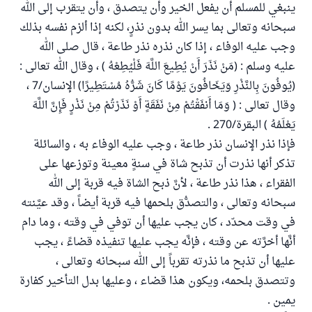
ينبغي للمسلم أن يفعل الخير وأن يتصدق ، وأن يتقرب إلى الله
سبحانه وتعالى بما يسر الله بدون نذرٍ، لكنه إذا ألزم نفسه بذلك
وجب عليه الوفاء ، إذا كان نذره نذر طاعة ، قال صلى الله
عليه وسلم : (مَنْ نَذَرَ أَنْ يُطِيعَ اللَّهَ فَلْيُطِعْهُ ) ، وقال الله تعالى :
(يُوفُونَ بِالنَّذْرِ وَيَخَافُونَ يَوْمًا كَانَ شَرُّهُ مُسْتَطِيرًا) الإنسان/7 ،
وقال تعالى : ( وَمَا أَنفَقْتُمْ مِنْ نَفَقَةٍ أَوْ نَذَرْتُمْ مِنْ نَذْرٍ فَإِنَّ اللَّهَ
يَعْلَمُهُ ) البقرة/270 .
فإذا نذر الإنسان نذر طاعة ، وجب عليه الوفاء به ، والسائلة
تذكر أنها نذرت أن تذبح شاة في سنةٍ معينة وتوزعها على
الفقراء ، هذا نذر طاعة ، لأنَّ ذبح الشاة فيه قربة إلى الله
سبحانه وتعالى ، والتصدُّق بلحمها فيه قربة أيضاً ، وقد عيَّنته
في وقت محدّد ، كان يجب عليها أن توفي في وقته ، وما دام
أنَّها أخرَّته عن وقته ، فإنَّه يجب عليها تنفيذه قضاءً ، يجب
عليها أن تذبح ما نذرته تقرباً إلى الله سبحانه وتعالى ،
وتتصدق بلحمه، ويكون هذا قضاء ، وعليها بدل التأخير كفارة
يمين .