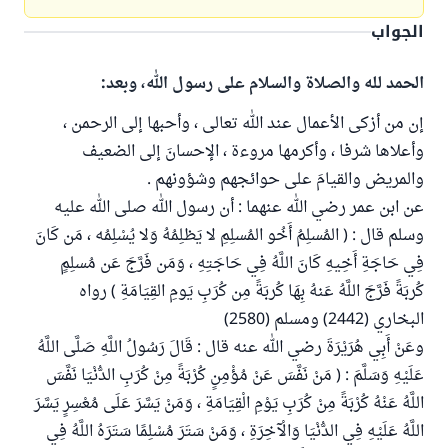
الجواب
الحمد لله والصلاة والسلام على رسول الله، وبعد:
إن من أزكى الأعمال عند الله تعالى ، وأحبها إلى الرحمن ،
وأعلاها شرفا ، وأكرمها مروءة ، الإحسانَ إلى الضعيف
والمريض والقيامَ على حوائجهم وشؤونهم .
عن ابن عمر رضي الله عنهما : أن رسول الله صلى الله عليه
وسلم قال : ( المُسلِمُ أَخُو المُسلِمِ لا يَظلِمُهُ وَلا يُسْلِمُه ، مَن كَانَ
فِي حَاجَةِ أَخِيهِ كَانَ اللَّهُ فِي حَاجَتِهِ ، وَمَن فَرَّجَ عَن مُسلِمٍ
كُربَةً فَرَّجَ اللَّهُ عَنهُ بِهَا كُربَةً مِن كُرَبِ يَومِ القِيَامَةِ ) رواه
البخاري (2442) ومسلم (2580)
وعَنْ أَبِي هُرَيْرَةَ رضي الله عنه قال : قَالَ رَسُولُ اللَّهِ صَلَّى اللَّهُ
عَلَيْهِ وَسَلَّمَ : ( مَنْ نَفَّسَ عَنْ مُؤْمِنٍ كُرْبَةً مِنْ كُرَبِ الدُّنْيَا نَفَّسَ
اللَّهُ عَنْهُ كُرْبَةً مِنْ كُرَبِ يَوْمِ الْقِيَامَةِ ، وَمَنْ يَسَّرَ عَلَى مُعْسِرٍ يَسَّرَ
اللَّهُ عَلَيْهِ فِي الدُّنْيَا وَالْآخِرَةِ ، وَمَنْ سَتَرَ مُسْلِمًا سَتَرَهُ اللَّهُ فِي