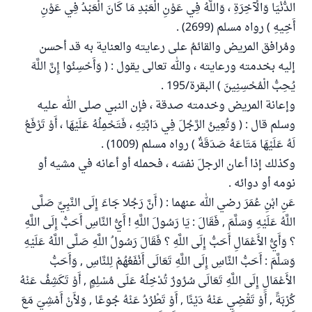
الدُّنْيَا وَالْآخِرَةِ ، وَاللَّهُ فِي عَوْنِ الْعَبْدِ مَا كَانَ الْعَبْدُ فِي عَوْنِ
أَخِيهِ ) رواه مسلم (2699) .
ومُرافق المريض والقائمُ على رعايته والعناية به قد أحسن
إليه بخدمته ورعايته ، والله تعالى يقول : ( وَأَحْسِنُوا إِنَّ اللَّهَ
يُحِبُّ الْمُحْسِنِينَ ) البقرة/195 .
وإعانة المريض وخدمته صدقة ، فإن النبي صلى الله عليه
وسلم قال : ( وَتُعِينُ الرَّجُلَ فِي دَابَّتِهِ ، فَتَحْمِلُهُ عَلَيْهَا ، أَوْ تَرْفَعُ
لَهُ عَلَيْهَا مَتَاعَهُ صَدَقَةٌ ) رواه مسلم (1009) .
وكذلك إذا أعان الرجلَ نفسَه ، فحمله أو أعانه في مشيه أو
نومه أو دوائه .
عَنِ ابْنِ عُمَرَ رضي الله عنهما : ( أَنَّ رَجُلا جَاءَ إِلَى النَّبِيِّ صَلَّى
اللَّهُ عَلَيْهِ وَسَلَّمَ , فَقَالَ : يَا رَسُولَ اللَّهِ ! أَيُّ النَّاسِ أَحَبُّ إِلَى اللَّهِ
؟ وَأَيُّ الأَعْمَالِ أَحَبُّ إِلَى اللَّهِ ؟ فَقَالَ رَسُولُ اللَّهِ صَلَّى اللَّهُ عَلَيْهِ
وَسَلَّمَ : أَحَبُّ النَّاسِ إِلَى اللَّهِ تَعَالَى أَنْفَعُهُمْ لِلنَّاسِ , وَأَحَبُّ
الأَعْمَالِ إِلَى اللَّهِ تَعَالَى سُرُورٌ تُدْخِلُهُ عَلَى مُسْلِمٍ , أَوْ تَكَشِفُ عَنْهُ
كُرْبَةً , أَوْ تَقْضِي عَنْهُ دَيْنًا , أَوْ تَطْرُدُ عَنْهُ جُوعًا , وَلأَنْ أَمْشِيَ مَعَ