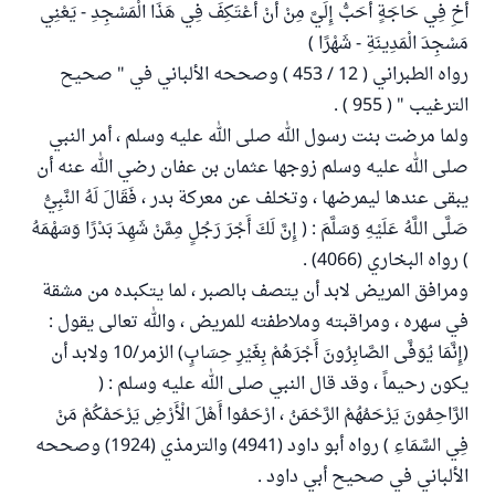
أَخِ فِي حَاجَةٍ أَحَبُّ إِلَيَّ مِنْ أَنْ أَعْتَكِفَ فِي هَذَا الْمَسْجِدِ - يَعْنِي
مَسْجِدَ الْمَدِينَةِ - شَهْرًا )
رواه الطبراني ( 12 / 453 ) وصححه الألباني في " صحيح
الترغيب " ( 955 ) .
ولما مرضت بنت رسول الله صلى الله عليه وسلم ، أمر النبي
صلى الله عليه وسلم زوجها عثمان بن عفان رضي الله عنه أن
يبقى عندها ليمرضها ، وتخلف عن معركة بدر ، فَقَالَ لَهُ النَّبِيُّ
صَلَّى اللَّهُ عَلَيْهِ وَسَلَّمَ : ( إِنَّ لَكَ أَجْرَ رَجُلٍ مِمَّنْ شَهِدَ بَدْرًا وَسَهْمَهُ
) رواه البخاري (4066) .
ومرافق المريض لابد أن يتصف بالصبر ، لما يتكبده من مشقة
في سهره ، ومراقبته وملاطفته للمريض ، والله تعالى يقول :
(إِنَّمَا يُوَفَّى الصَّابِرُونَ أَجْرَهُمْ بِغَيْرِ حِسَابٍ) الزمر/10 ولابد أن
يكون رحيماً ، وقد قال النبي صلى الله عليه وسلم : (
الرَّاحِمُونَ يَرْحَمُهُمْ الرَّحْمَنُ ، ارْحَمُوا أَهْلَ الْأَرْضِ يَرْحَمْكُمْ مَنْ
فِي السَّمَاءِ ) رواه أبو داود (4941) والترمذي (1924) وصححه
الألباني في صحيح أبي داود .