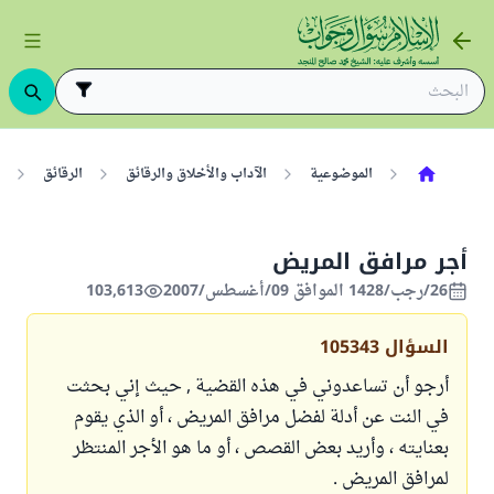
الموضوعية
الآداب والأخلاق والرقائق
الرقائق
أجر مرافق المريض
26/رجب/1428 الموافق 09/أغسطس/2007
103,613
السؤال
105343
أرجو أن تساعدوني في هذه القضية , حيث إني بحثت
في النت عن أدلة لفضل مرافق المريض ، أو الذي يقوم
بعنايته ، وأريد بعض القصص ، أو ما هو الأجر المنتظر
لمرافق المريض .