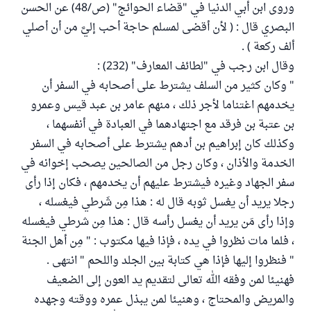
وروى ابن أبي الدنيا في "قضاء الحوائج" (ص/48) عن الحسن
البصري قال : ( لأن أقضى لمسلم حاجة أحب إليَّ من أن أصلي
ألف ركعة ) .
وقال ابن رجب في "لطائف المعارف" (232) :
" وكان كثير من السلف يشترط على أصحابه في السفر أن
يخدمهم اغتناما لأجر ذلك ، منهم عامر بن عبد قيس وعمرو
بن عتبة بن فرقد مع اجتهادهما في العبادة في أنفسهما ،
وكذلك كان إبراهيم بن أدهم يشترط على أصحابه في السفر
الخدمة والأذان ، وكان رجل من الصالحين يصحب إخوانه في
سفر الجهاد وغيره فيشترط عليهم أن يخدمهم ، فكان إذا رأى
رجلا يريد أن يغسل ثوبه قال له : هذا مِن شَرطي فيغسله ،
وإذا رأى مَن يريد أن يغسل رأسه قال : هذا مِن شرطي فيغسله
، فلما مات نظروا في يده ، فإذا فيها مكتوب : " مِن أهل الجنة
" فنظروا إليها فإذا هي كتابة بين الجلد واللحم " انتهى .
فهنيئا لمن وفقه الله تعالى لتقديم يد العون إلى الضعيف
والمريض والمحتاج ، وهنيئا لمن يبذل عمره ووقته وجهده