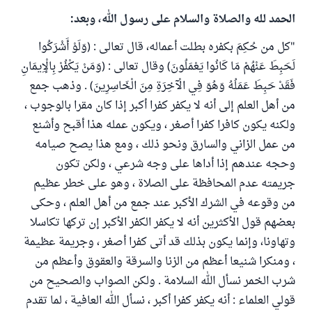
الحمد لله والصلاة والسلام على رسول الله، وبعد:
"كل من حُكِمَ بكفره بطلت أعماله، قال تعالى : (وَلَوْ أَشْرَكُوا
لَحَبِطَ عَنْهُمْ مَا كَانُوا يَعْمَلُونَ) وقال تعالى : (وَمَنْ يَكْفُرْ بِالْإِيمَانِ
فَقَدْ حَبِطَ عَمَلُهُ وَهُوَ فِي الْآخِرَةِ مِنَ الْخَاسِرِينَ) . وذهب جمع
من أهل العلم إلى أنه لا يكفر كفرا أكبر إذا كان مقرا بالوجوب ،
ولكنه يكون كافرا كفرا أصغر ، ويكون عمله هذا أقبح وأشنع
من عمل الزاني والسارق ونحو ذلك ، ومع هذا يصح صيامه
وحجه عندهم إذا أداها على وجه شرعي ، ولكن تكون
جريمته عدم المحافظة على الصلاة ، وهو على خطر عظيم
من وقوعه في الشرك الأكبر عند جمع من أهل العلم ، وحكى
بعضهم قول الأكثرين أنه لا يكفر الكفر الأكبر إن تركها تكاسلا
وتهاونا، وإنما يكون بذلك قد أتى كفرا أصغر ، وجريمة عظيمة
، ومنكرا شنيعا أعظم من الزنا والسرقة والعقوق وأعظم من
شرب الخمر نسأل الله السلامة . ولكن الصواب والصحيح من
قولي العلماء : أنه يكفر كفرا أكبر ، نسأل الله العافية ، لما تقدم