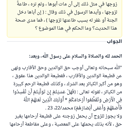
زوجها في مثل ذلك إلى أن مات أبوها ، ولم تره ، طاعةً
لزوجها ، وأيدها الرسول في ذلك وقال : ( إن أباها دخل
الجنة أو غفر له بسبب طاعتها لزوجها ) ، فما مدى صحة
هذا الحديث؟ وما الحكم في هذا الموضوع ؟
الجواب
الحمد لله والصلاة والسلام على رسول الله، وبعد:
"الله سبحانه وتعالى أوجب حق الوالدين وحق الأقارب ونهى
عن قطيعة الوالدين والأقارب ، فقطيعة الوالدين هذا عقوق ،
وهو من أكبر الكبائر بعد الشرك ، وكذلك قطيعة الرحم كبيرة
من الكبائر ، لقوله تعالى : (فَهَلْ عَسَيْتُمْ إِنْ تَوَلَّيْتُمْ أَنْ تُفْسِدُوا
فِي الْأَرْضِ وَتُقَطِّعُوا أَرْحَامَكُمْ * أُوْلَئِكَ الَّذِينَ لَعَنَهُمْ اللَّهُ
فَأَصَمَّهُمْ وَأَعْمَى أَبْصَارَهُمْ) محمد/22، 23 .
ولا يجوز للزوج أن يحمل زوجته على قطيعة أرحامها بغير
حق ، لأنه بذلك يحملها على المعصية ، وعلى مقاطعة أرحامها