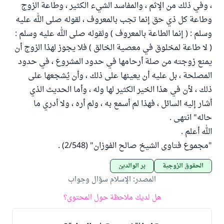
، وفي ذلك من الإثم ، والمفاسد الشيء الكثير ، وطاعة الزوج
وطاعة كل ذي حق إنما تجب بالمعروف ، لقوله صلى الله عليه
وسلم : ( إنما الطاعة بالمعروف ) ولقوله صلى الله عليه وسلم :
( لا طاعة لمخلوق في معصية الخالق ) فلا يجوز لهذا الزوج أن
يمنع زوجته من صلة أرحامها في حدود المشروع ، في حدود
المصلحة ، بل عليه أن يعينها على ذلك ، وأن يُشجعها على
ذلك ، لأن في هذا الخير الكثير لها وله ، وأما الحديث الذي
أشار إليه السائل ، فهذا لم أسمع به ، ولم أره ، ولا أدري ما
حاله" انتهى .
الله أعلم .
"مجموع فتاوى الشيخ صالح الفوزان" (2/548) .
الحقوق الزوجية
بر الوالدين
المصدر
:
الإسلام سؤال وجواب
هل لديك ملاحظة حول المحتوى؟