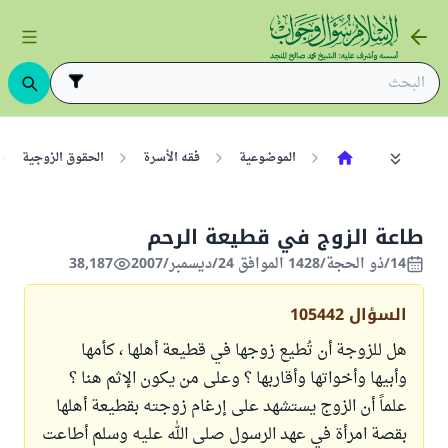
الموضوعية
فقه الأسرة
الحقوق الزوجية
طاعة الزوج في قطيعة الرحم
14/ذو الحجة/1428 الموافق 24/ديسمبر/2007
38,187
السؤال
105442
هل للزوجة أن تُطيع زوجها في قطيعة أهلها ، كأمها
وأبيها وأخواتها وأقاربها ؟ وعلى من يكون الإثم هنا ؟
علماً أن الزوج يستشهد على إرغام زوجته بقطيعة أهلها
بقصة امرأة في عهد الرسول صلى الله عليه وسلم أطاعت