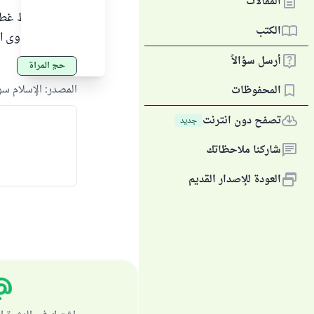
المقالات
"لا بأس بربط غطاء
الكتب
"مجموع فتاوى ابن عثيم
أرسل سؤالاً
حج المرأة
المصدر
:
الإسلام س
المحفوظات
تصفح دون انترنت
جديد
شاركنا ملاحظاتك
العودة للإصدار القديم