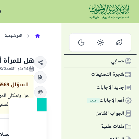
الموضوعية
هل للمرأة أ
حسابي
14/ذو القعدة/1428 الموافق 24/نوفمبر/2007
شجرة التصنيفات
السؤال
6569
جديد الإجابات
هل بإمكان المر
أهم الإجابات
جديد
الطواف والسعي
الجواب الشامل
الجواب
ملفات علمية
الحمد لله والصلا