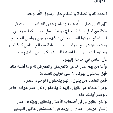
الجواب
الحمد لله والصلاة والسلام على رسول الله، وبعد:
"إن النبي صلى الله عليه وسلم رخص للعباس أن يبيت في
مكة من أجل سقاية الحاج ، وهذا عمل عام ، وكذلك رخص
للرعاة أن يتركوا المبيت بمنى ؛ لأنهم يرعون رواحل الحجيج ،
ويشبه هؤلاء من يترك المبيت لرعاية مصالح الناس كالأطباء
وجنود الإطفاء ، وما أشبه ذلك ، فهؤلاء ليس عليهم مبيت ،
لأن الناس في حاجة إليهم .
وأما من بهم عذر خاص كالمريض والممرض له وما أشبه ذلك
فهل يلحقون بهؤلاء ؟ على قولين للعلماء:
فمن العلماء من يقول : إنهم يلحقون ؛ لوجود العذر .
ومن العلماء من يقول : إنهم لا يلحقون ؛ لأن عذر هؤلاء خاص
، وعذر أولئك عام .
والذي يظهر لي أن أصحاب الأعذار يلحقون بهؤلاء ، مثل
إنسان مريض احتاج أن يرقد في المستشفى هاتين الليلتين