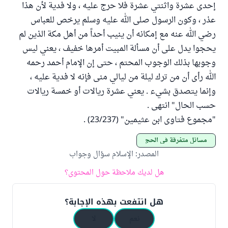
إحدى عشرة واثنتي عشرة فلا حرج عليه ، ولا فدية لأن هذا
عذر ، وكون الرسول صلى الله عليه وسلم يرخص للعباس
رضي الله عنه مع إمكانه أن ينيب أحداً من أهل مكة الذين لم
يحجوا يدل على أن مسألة المبيت أمرها خفيف ، يعني ليس
وجوبها بذلك الوجوب المحتم ، حتى إن الإمام أحمد رحمه
الله رأى أن من ترك ليلة من ليالي منى فإنه لا فدية عليه ،
وإنما يتصدق بشيء . يعني عشرة ريالات أو خمسة ريالات
حسب الحال" انتهى .
"مجموع فتاوى ابن عثيمين" (23/237) .
مسائل متفرقة في الحج
المصدر
:
الإسلام سؤال وجواب
هل لديك ملاحظة حول المحتوى؟
هل انتفعت بهذه الإجابة؟
نعم
لا