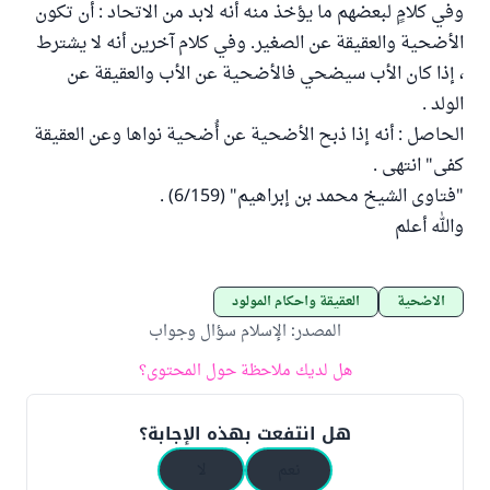
وفي كلامٍ لبعضهم ما يؤخذ منه أنه لابد من الاتحاد : أن تكون
الأضحية والعقيقة عن الصغير. وفي كلام آخرين أنه لا يشترط
، إذا كان الأب سيضحي فالأضحية عن الأب والعقيقة عن
الولد .
الحاصل : أنه إذا ذبح الأضحية عن أُضحية نواها وعن العقيقة
كفى" انتهى .
"فتاوى الشيخ محمد بن إبراهيم" (6/159) .
والله أعلم
الأضحية
العقيقة وأحكام المولود
المصدر
:
الإسلام سؤال وجواب
هل لديك ملاحظة حول المحتوى؟
هل انتفعت بهذه الإجابة؟
نعم
لا