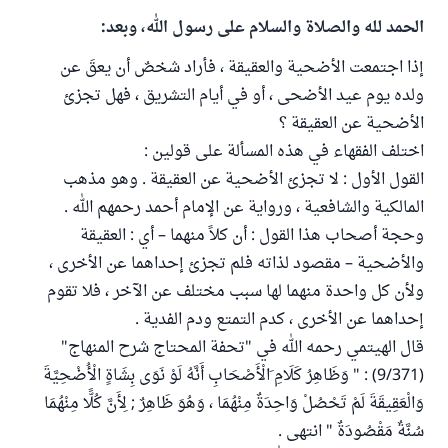
الحمد لله والصلاة والسلام على رسول الله، وبعد:
إذا اجتمعت الأضحية والعقيقة ، فأراد شخصٌ أن يعقَ عن
ولده يوم عيد الأضحى ، أو في أيام التشريق ، فهل تجزئ
الأضحية عن العقيقة ؟
اختلف الفقهاء في هذه المسألة على قولين :
القول الأول : لا تجزئ الأضحية عن العقيقة . وهو مذهب
المالكية والشافعية ، ورواية عن الإمام أحمد رحمهم الله .
وحجة أصحاب هذا القول : أن كلاً منهما – أي : العقيقة
والأضحية – مقصود لذاته فلم تجزئ إحداهما عن الأخرى ،
ولأن كل واحدة منهما لها سبب مختلف عن الآخر ، فلا تقوم
إحداهما عن الأخرى ، كدم التمتع ودم الفدية .
قال الهيتمي رحمه الله في "تحفة المحتاج شرح المنهاج"
(9/371) : " وَظَاهِرُ كَلَامِ َالْأَصْحَابِ أَنَّهُ لَوْ نَوَى بِشَاةٍ الْأُضْحِيَّةَ
وَالْعَقِيقَةَ لَمْ تَحْصُلْ وَاحِدَةٌ مِنْهُمَا ، وَهُوَ ظَاهِرٌ ; لِأَنَّ كُلًّا مِنْهُمَا
سُنَّةٌ مَقْصُودَةٌ " انتهى .