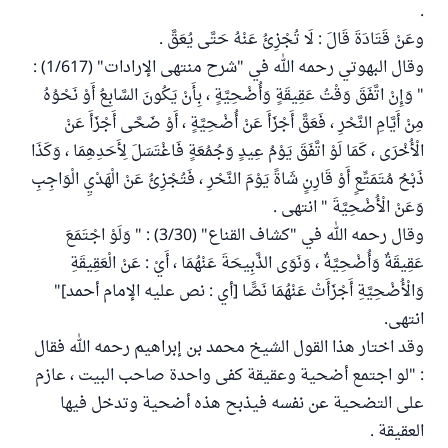
.
وعَنْ قَتَادَةَ قَالَ : لَا تُجْزِئُ عَنْهُ حَتَّى يُعَقَّ .
وقال البهوتي رحمه الله في "شرح منتهى الإرادات" (1/617) :
" وَإِنْ اتَّفَقَ وَقْتُ عَقِيقَةٍ وَأُضْحِيَّةٍ ، بِأَنْ يَكُونَ السَّابِعُ أَوْ نَحْوُهُ
مِنْ أَيَّامِ النَّحْرِ ، فَعَقَّ أَجْزَأَ عَنْ أُضْحِيَّةٍ ، أَوْ ضَحَّى أَجْزَأَ عَنْ
الْأُخْرَى ، كَمَا لَوْ اتَّفَقَ يَوْمُ عِيدٍ وَجُمُعَةٍ فَاغْتَسَلَ لِأَحَدِهِمَا ، وَكَذَا
ذَبْحُ مُتَمَتِّعٍ أَوْ قَارِنٍ شَاةً يَوْمَ النَّحْرِ ، فَتُجْزِئُ عَنْ الْهَدْيِ الْوَاجِبِ
وَعَنْ الْأُضْحِيَّةَ " انتهى .
وقال رحمه الله في "كشاف القناع" (3/30) : " وَلَوْ اجْتَمَعَ
عَقِيقَةٌ وَأُضْحِيَّةٌ ، وَنَوَى الذَّبِيحَةَ عَنْهُمَا ، أَيْ : عَنْ الْعَقِيقَةِ
وَالْأُضْحِيَّةِ أَجْزَأَتْ عَنْهُمَا نَصًّا [أي : نص عليه الإمام أحمد]"
انتهى.
وقد اختار هذا القول الشيخ محمد بن إبراهيم رحمه الله فقال
: "لو اجتمع أضحية وعقيقة كفى واحدة صاحب البيت ، عازم
على التضحية عن نفسه فيذبح هذه أضحية وتدخل فيها
العقيقة .