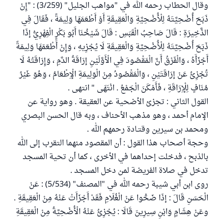
وقال الحطاب رحمه الله في "مواهب الجليل" (3/259) : "إِنْ
ذَبَحَ أُضْحِيَّتَهُ لِلْأُضْحِيَّةِ وَالْعَقِيقَةِ أَوْ أَطْعَمَهَا وَلِيمَةً ، فَقَالَ فِي
الذَّخِيرَةِ : قَالَ صَاحِبُ الْقَبَسِ : قَالَ شَيْخُنَا أَبُو بَكْرٍ الْفِهْرِيُّ إذَا
ذَبَحَ أُضْحِيَّتَهُ لِلْأُضْحِيَّةِ وَالْعَقِيقَةِ لَا يُجْزِيهِ ، وَإِنْ أَطْعَمَهَا وَلِيمَةً
أَجْزَأَهُ ، وَالْفَرْقُ أَنَّ الْمَقْصُودَ فِي الْأَوَّلَيْنِ إرَاقَةُ الدَّمِ ، وَإِرَاقَتُهُ لَا
تُجْزِئُ عَنْ إرَاقَتَيْنِ ، وَالْمَقْصُودُ مِنْ الْوَلِيمَةِ الْإِطْعَامُ ، وَهُوَ غَيْرُ
مُنَافٍ لِلْإِرَاقَةِ ، فَأَمْكَنَ الْجَمْعُ . انْتَهَى " انتهى .
القول الثاني : تجزئ الأضحية عن العقيقة . وهو رواية عن
الإمام أحمد ، وهو مذهب الأحناف ، وبه قال الحسن البصري
ومحمد بن سيرين وقتـادة رحمهم الله .
وحجة أصحاب هذا القول : أن المقصود منهما التقرب إلى الله
بالذبح ، فدخلت إحداهما في الأخرى ، كما أن تحية المسجد
تدخل في صلاة الفريضة لمن دخل المسجد .
روى ابن أبي شيبة رحمه الله في "المصنف" (5/534) : عَنْ
الْحَسَنِ قَالَ : إذَا ضَحُّوا عَنْ الْغُلَامِ فَقَدْ أَجْزَأَتْ عَنْهُ مِنْ الْعَقِيقَةِ .
وعَنْ هِشَامٍ وَابْنِ سِيرِينَ قَالَا : يُجْزِئُ عَنْهُ الْأُضْحِيَّةُ مِنْ الْعَقِيقَةِ