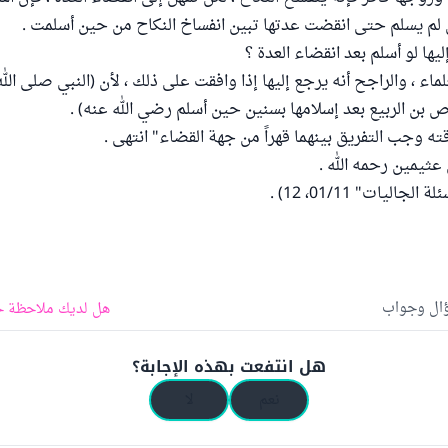
 لم يسلم حتى انقضت عدتها تبين انفساخ النكاح من حين أسلمت .
يها لو أسلم بعد انقضاء العدة ؟
ماء ، والراجح أنه يرجع إليها إذا وافقت على ذلك ، لأن (النبي صلى الل
اص بن الربيع بعد إسلامها بسنين حين أسلم رضي الله عنه) .
ه وجب التفريق بينهما قهراً من جهة القضاء" انتهى .
عثيمين رحمه الله .
اليات" 01/11، 12) .
ؤال وجواب
هل لديك ملاحظة ح
هل انتفعت بهذه الإجابة؟
نعم
لا