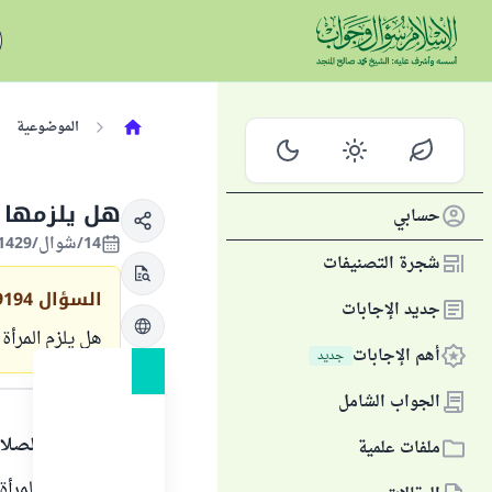
الموضوعية
هل يلزمها ف
حسابي
14/شوال/1429 الموافق 14/أكتوبر/2008
شجرة التصنيفات
السؤال
9194
جديد الإجابات
هل يلزم المرأة
أهم الإجابات
جديد
الجواب
الجواب الشامل
الحمد لله والصلا
ملفات علمية
"إذا أسلمت المرأة