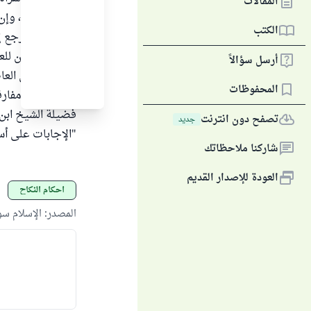
المقالات
فهي زوجته ، وإن
الكتب
وهل له أن يرجع إل
في هذا قولان للعل
أرسل سؤالاً
ابنته إلى أبي الع
المحفوظات
وإذا رفضت مفارقت
فضيلة الشيخ ابن 
تصفح دون انترنت
جديد
"الإجابات على أسئلة الج
شاركنا ملاحظاتك
العودة للإصدار القديم
أحكام النكاح
المصدر
:
الإسلام س