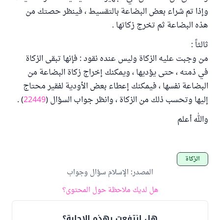
وإذا تم شراء بعض البضاعة بالتقسيط ، فينظر حصتك من
هذه البضاعة ثم تخرج زكاتها .
ثالثاً :
من وجبت عليه الزكاة وليس عنده نقود : فإنها تبقى الزكاة
في ذمته ، حتى يؤديها ، ويمكنك إخراج زكاة البضاعة من
البضاعة نفسها ، فيمكنك إعطاء بعض الأودية لفقير محتاج
إليها وتحسب ذلك من الزكاة ، وانظر جواب السؤال (
22449
) .
والله أعلم
الزكاة
المصدر
:
الإسلام سؤال وجواب
هل لديك ملاحظة حول المحتوى؟
هل انتفعت بهذه الإجابة؟