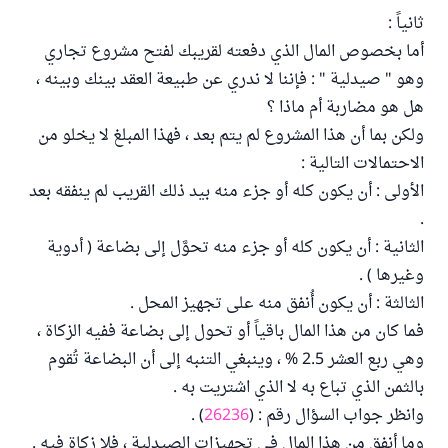
ثانياً :
أما بخصوص المال الذي دفعته لقريبك لفتح مشروع تجاري
وهو " صيدلية " : فإننا لا ندري عن طبيعة العقد بينك وبينه ،
هل هو مضاربة أم ماذا ؟
ولكن بما أن هذا المشروع لم يتم بعد ، فهذا المبلغ لا يخلو من
الاحتمالات التالية :
الأولى : أن يكون كله أو جزء منه بيد ذلك القريب لم ينفقه بعد
.
الثانية : أن يكون كله أو جزء منه تحوَّل إلى بضاعة ( أدوية
وغيرها ) .
الثالثة : أن يكون أُنفق منه على تجهيز المحل .
فما كان من هذا المال باقياً أو تحول إلى بضاعة ففيه الزكاة ،
وهي ربع العشر 2.5 % ، وينبغي التنبه إلى أن البضاعة تُقوم
بالثمن الذي تباع به لا الذي اشتريت به .
وانظر جواب السؤال رقم : (
26236
) .
وما أنفق من هذا المال في تجهيزات الصيدلية ، فلا زكاة فيه .