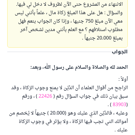
الانتهاء من المشروع حتى الآن لظروف لا دخل لي فيها.
والسؤال : هل على هذا المبلغ زكاة مال ، علماً بأنني ليس
معي الآن مبلغ 750 جنيها ، وإذا كان الجواب بنعم فهل
مطلوب استلافهم ؟ مع العلم بأنني مدين لشخص آخر
بمبلغ 20.000 جنيهاً .
الجواب
الحمد لله والصلاة والسلام على رسول الله، وبعد:
أولاً :
الراجح من أقوال العلماء أن الدَّيْن لا يمنع وجوب الزكاة ، وقد
سبق بيان ذلك في جواب السؤال رقم (
22426
) ، ورقم
) .
83903
(
وعليه ، فالدَّيْن الذي عليك وهو (20.000 ) جنيهاً لا يُخصم من
أموالك التي تجب فيها الزكاة ، ولا يؤثر في وجوب الزكاة
عليك .