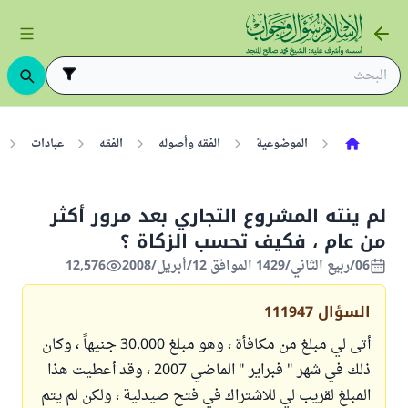
الموضوعية
الفقه وأصوله
الفقه
عبادات
لم ينته المشروع التجاري بعد مرور أكثر
من عام ، فكيف تحسب الزكاة ؟
06/ربيع الثاني/1429 الموافق 12/أبريل/2008
12,576
السؤال
111947
أتى لي مبلغ من مكافأة ، وهو مبلغ 30.000 جنيهاً ، وكان
ذلك في شهر " فبراير " الماضي 2007 ، وقد أعطيت هذا
المبلغ لقريب لي للاشتراك في فتح صيدلية ، ولكن لم يتم