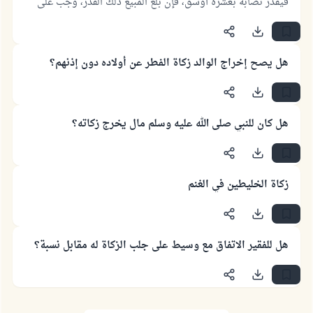
فيقدر نصابه بعشرة أوسق، فإن بلغ المبيع ذلك القدر، وجب على
البائع أن يخرج زكاة ما باعه، إما بشراء ما يقابل زكاته من نفس
جنسه ويخرجه، أو يخرج قيمة ما وجب عليه من زكاة المحصول
نقداً.
هل يصح إخراج الوالد زكاة الفطر عن أولاده دون إذنهم؟
هل كان للنبي صلى الله عليه وسلم مال يخرج زكاته؟
زكاة الخليطين في الغنم
هل للفقير الاتفاق مع وسيط على جلب الزكاة له مقابل نسبة؟