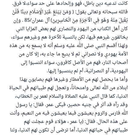
كانت تدعيه دين باطل، فهو وإلحادها على حد سواء،لا فرق.
فالله سبحانه وتعالى يقول: ( وَمَنْ يَبْتَغِ غَيْرَ الْإِسْلَامِ دِينًا فَلَنْ
يُقْبَلَ مِنْهُ وَهُوَ فِي الْآخِرَةِ مِنْ الْخَاسِرِينَ) آل عمران/85 . وإن
كان أهل الكتاب من اليهود والنصارى لهم بعض المزايا التي
يخالفون غيرهم فيها، لكن بالنسبة للآخرة هم وغيرهم سواء،
ولهذا أقسم النبي صلى الله عليه وسلم أنه لا يسمع به من هذه
الأمة يهودي ولا نصراني ثم لا يتبع ما جاء به، إلا كان من
أصحاب النار، فهم من الأصل كافرون، سواء انتسبوا إلى
اليهودية، أو النصرانية، أم لم ينتسبوا إليها.
وأما ما يحصل لهم من الأمطار وغيرها فهم يصابون بهذا
ابتلاء من الله تعالى وامتحاناً، وتعجل لهم طيباتهم في الحياة
الدنيا، كما قال النبي عليه الصلاة والسلام لعمر بن الخطاب،
وقد رآه قد أثر في جنبه حصير، فبكى عمر. فقال: يا رسول
الله فارس والروم يعيشون فيما يعيشون فيه من النعيم، وأنت
على هذه الحال. فقال: (يا عمر ، هؤلاء قوم عجلت لهم
طيباتهم في حياتهم الدنيا، أما ترضى أن تكون لهم الدنيا، ولنا