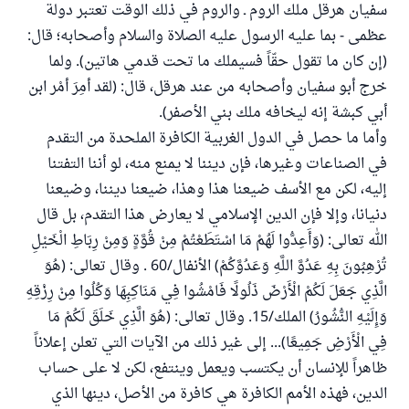
سفيان هرقل ملك الروم ـ والروم في ذلك الوقت تعتبر دولة
عظمى - بما عليه الرسول عليه الصلاة والسلام وأصحابه؛ قال:
(إن كان ما تقول حقّاً فسيملك ما تحت قدمي هاتين). ولما
خرج أبو سفيان وأصحابه من عند هرقل، قال: (لقد أمِرَ أمْر ابن
أبي كبشة إنه ليخافه ملك بني الأصفر).
وأما ما حصل في الدول الغربية الكافرة الملحدة من التقدم
في الصناعات وغيرها، فإن ديننا لا يمنع منه، لو أننا التفتنا
إليه، لكن مع الأسف ضيعنا هذا وهذا، ضيعنا ديننا، وضيعنا
دنيانا، وإلا فإن الدين الإسلامي لا يعارض هذا التقدم، بل قال
الله تعالى: (وَأَعِدُّوا لَهُمْ مَا اسْتَطَعْتُمْ مِنْ قُوَّةٍ وَمِنْ رِبَاطِ الْخَيْلِ
تُرْهِبُونَ بِهِ عَدُوَّ اللَّهِ وَعَدُوَّكُمْ) الأنفال/60 . وقال تعالى: (هُوَ
الَّذِي جَعَلَ لَكُمْ الْأَرْضَ ذَلُولًا فَامْشُوا فِي مَنَاكِبِهَا وَكُلُوا مِنْ رِزْقِهِ
وَإِلَيْهِ النُّشُورُ) الملك/15. وقال تعالى: (هُوَ الَّذِي خَلَقَ لَكُمْ مَا
فِي الْأَرْضِ جَمِيعًا)... إلى غير ذلك من الآيات التي تعلن إعلاناً
ظاهراً للإنسان أن يكتسب ويعمل وينتفع، لكن لا على حساب
الدين، فهذه الأمم الكافرة هي كافرة من الأصل، دينها الذي