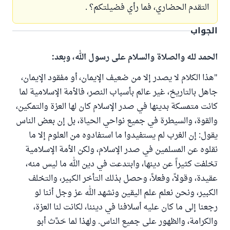
التقدم الحضاري، فما رأي فضيلتكم؟ .
الجواب
الحمد لله والصلاة والسلام على رسول الله، وبعد:
"هذا الكلام لا يصدر إلا من ضعيف الإيمان، أو مفقود الإيمان،
جاهل بالتاريخ، غير عالم بأسباب النصر، فالأمة الإسلامية لما
كانت متمسكة بدينها في صدر الإسلام كان لها العزة والتمكين،
والقوة، والسيطرة في جميع نواحي الحياة، بل إن بعض الناس
يقول: إن الغرب لم يستفيدوا ما استفادوه من العلوم إلا ما
نقلوه عن المسلمين في صدر الإسلام، ولكن الأمة الإسلامية
تخلفت كثيراً عن دينها، وابتدعت في دين الله ما ليس منه،
عقيدة، وقولاً، وفعلاً، وحصل بذلك التأخر الكبير، والتخلف
الكبير، ونحن نعلم علم اليقين ونشهد الله عز وجل أننا لو
رجعنا إلى ما كان عليه أسلافنا في ديننا، لكانت لنا العزة،
والكرامة، والظهور على جميع الناس. ولهذا لما حَدَّث أبو