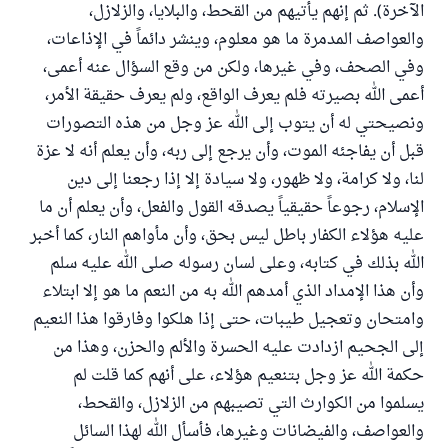
الآخرة). ثم إنهم يأتيهم من القحط، والبلايا، والزلازل،
والعواصف المدمرة ما هو معلوم، وينشر دائماً في الإذاعات،
وفي الصحف، وفي غيرها، ولكن من وقع السؤال عنه أعمى،
أعمى الله بصيرته فلم يعرف الواقع، ولم يعرف حقيقة الأمر،
ونصيحتي له أن يتوب إلى الله عز وجل من هذه التصورات
قبل أن يفاجئه الموت، وأن يرجع إلى ربه، وأن يعلم أنه لا عزة
لنا، ولا كرامة، ولا ظهور، ولا سيادة إلا إذا رجعنا إلى دين
الإسلام، رجوعاً حقيقياً يصدقه القول والفعل، وأن يعلم أن ما
عليه هؤلاء الكفار باطل ليس بحق، وأن مأواهم النار، كما أخبر
الله بذلك في كتابه، وعلى لسان رسوله صلى الله عليه سلم
وأن هذا الإمداد الذي أمدهم الله به من النعم ما هو إلا ابتلاء
وامتحان وتعجيل طيبات، حتى إذا هلكوا وفارقوا هذا النعيم
إلى الجحيم ازدادت عليه الحسرة والألم والحزن، وهذا من
حكمة الله عز وجل بتنعيم هؤلاء، على أنهم كما قلت لم
يسلموا من الكوارث التي تصيبهم من الزلازل، والقحط،
والعواصف، والفيضانات وغيرها، فأسأل الله لهذا السائل