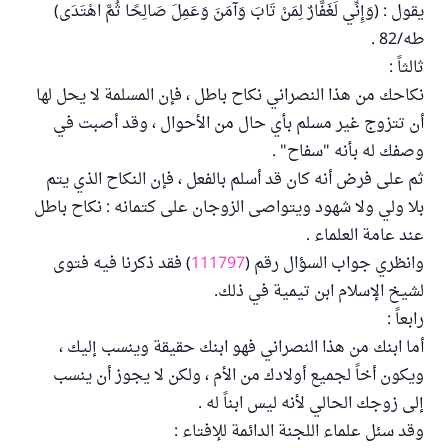
يقول : (وَإِنِّي لَغَفَّارٌ لِمَنْ تَابَ وَآمَنَ وَعَمِلَ صَالِحًا ثُمَّ اهْتَدَى)
طه/82 .
ثالثاً :
نكاحك من هذا النصراني نكاح باطل ، فإن المسلمة لا يحل لها
أن تتزوج غير مسلم بأي حال من الأحوال ، وقد أصبت في
وصفك له بأنه "سفاح" .
ثم على فرض أنه كان قد أسلم بالفعل ، فإن النكاح الذي يتم
بلا ولي ولا شهود ويتواصى الزوجان على كتمانه : نكاح باطل
عند عامة العلماء .
وانظري جواب السؤال رقم (
111797
) فقد ذكرنا فيه فتوى
لشيخ الإسلام ابن تيمية في ذلك.
رابعاً :
أما ابنك من هذا النصراني فهو ابنك حقيقة وينسب إليك ،
ويكون أخاً لجميع أولادك من الأم ، ولكن لا يجوز أن ينسب
إلى زوجك الحالي لأنه ليس ابناً له .
وقد سئل علماء اللجنة الدائمة للإفتاء :