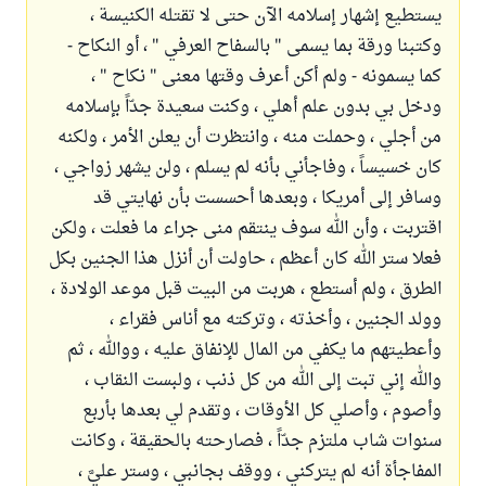
يستطيع إشهار إسلامه الآن حتى لا تقتله الكنيسة ،
وكتبنا ورقة بما يسمى " بالسفاح العرفي " ، أو النكاح -
كما يسمونه - ولم أكن أعرف وقتها معنى " نكاح " ،
ودخل بي بدون علم أهلي ، وكنت سعيدة جدّاً بإسلامه
من أجلي ، وحملت منه ، وانتظرت أن يعلن الأمر ، ولكنه
كان خسيساً ، وفاجأني بأنه لم يسلم ، ولن يشهر زواجي ،
وسافر إلى أمريكا ، وبعدها أحسست بأن نهايتي قد
اقتربت ، وأن الله سوف ينتقم منى جراء ما فعلت ، ولكن
فعلا ستر الله كان أعظم ، حاولت أن أنزل هذا الجنين بكل
الطرق ، ولم أستطع ، هربت من البيت قبل موعد الولادة ،
وولد الجنين ، وأخذته ، وتركته مع أناس فقراء ،
وأعطيتهم ما يكفي من المال للإنفاق عليه ، ووالله ، ثم
والله إني تبت إلى الله من كل ذنب ، ولبست النقاب ،
وأصوم ، وأصلي كل الأوقات ، وتقدم لي بعدها بأربع
سنوات شاب ملتزم جدّاً ، فصارحته بالحقيقة ، وكانت
المفاجأة أنه لم يتركني ، ووقف بجانبي ، وستر عليَّ ،