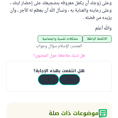
وعلى زوجك أن يكمل معروفه بتشجيعك على إحضار ابنك ،
وعلى رعايته والعناية به ، ونسأل الله أن يعظم له الأجر ، وأن
يزيده من فضله .
والله أعلم
الأنكحة الباطلة
مشكلات نفسية واجتماعية
المصدر
:
الإسلام سؤال وجواب
هل لديك ملاحظة حول المحتوى؟
هل انتفعت بهذه الإجابة؟
نعم
لا
موضوعات ذات صلة