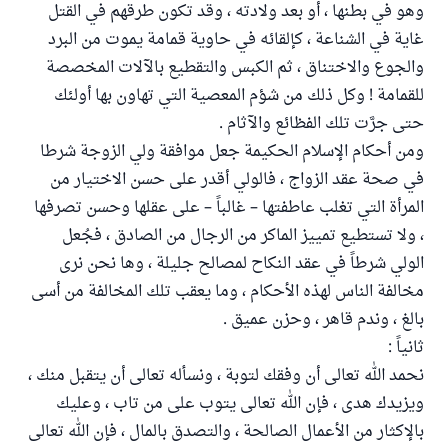
وهو في بطنها ، أو بعد ولادته ، وقد تكون طرقهم في القتل
غاية في الشناعة ، كإلقائه في حاوية قمامة يموت من البرد
والجوع والاختناق ، ثم الكبس والتقطيع بالآلات المخصصة
للقمامة ! وكل ذلك من شؤم المعصية التي تهاون بها أولئك
حتى جرَّت تلك الفظائع والآثام .
ومن أحكام الإسلام الحكيمة جعل موافقة ولي الزوجة شرطا
في صحة عقد الزواج ، فالولي أقدر على حسن الاختيار من
المرأة التي تغلب عاطفتها – غالباً – على عقلها وحسن تصرفها
، ولا تستطيع تمييز الماكر من الرجال من الصادق ، فجُعل
الولي شرطاً في عقد النكاح لمصالح جليلة ، وها نحن نرى
مخالفة الناس لهذه الأحكام ، وما يعقب تلك المخالفة من أسى
بالغ ، وندم قاهر ، وحزن عميق .
ثانياً :
نحمد الله تعالى أن وفقك لتوبة ، ونسأله تعالى أن يتقبل منك ،
ويزيدك هدى ، فإن الله تعالى يتوب على من تاب ، وعليك
بالإكثار من الأعمال الصالحة ، والتصدق بالمال ، فإن الله تعالى