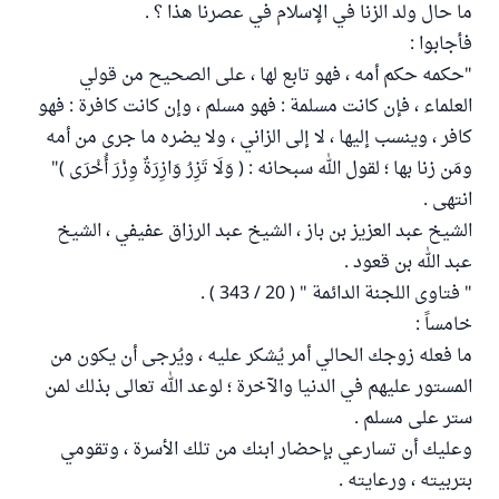
ما حال ولد الزنا في الإسلام في عصرنا هذا ؟ .
فأجابوا :
"حكمه حكم أمه ، فهو تابع لها ، على الصحيح من قولي
العلماء ، فإن كانت مسلمة : فهو مسلم ، وإن كانت كافرة : فهو
كافر ، وينسب إليها ، لا إلى الزاني ، ولا يضره ما جرى من أمه
ومَن زنا بها ؛ لقول الله سبحانه : ( وَلَا تَزِرُ وَازِرَةٌ وِزْرَ أُخْرَى )"
انتهى .
الشيخ عبد العزيز بن باز ، الشيخ عبد الرزاق عفيفي ، الشيخ
عبد الله بن قعود .
" فتاوى اللجنة الدائمة " ( 20 / 343 ) .
خامساً :
ما فعله زوجك الحالي أمر يُشكر عليه ، ويُرجى أن يكون من
المستور عليهم في الدنيا والآخرة ؛ لوعد الله تعالى بذلك لمن
ستر على مسلم .
وعليك أن تسارعي بإحضار ابنك من تلك الأسرة ، وتقومي
بتربيته ، ورعايته .