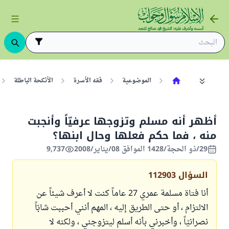
الموضوعية
فقه الأسرة
الأنكحة الباطلة
أظهر أنه مسلم وتزوجها عرفيّاً وأنجبت
منه ، فما حكم فعلها وحال ابنها؟
29/ذو الحجة/1428 الموافق 08/يناير/2008
9,737
السؤال
112903
أنا فتاة مسلمة عمري 27 عاماً كنت لا أعرف شيئاً عن
الالتزام ، أو حتى الطريق إليه ، المهم أنني أحببت شابّاً
نصرانيّاً ، وأخبرني بأنه أسلم ليتزوجني ، ولكنه لا