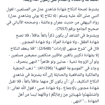
الحمد لله والصلاة والسلام على رسول الله، وبعد:
يشترط لصحة النكاح شهادة شاهدي عدل من المسلمين ؛ لقول
النبي صلى الله عليه وسلم : (لا نكاح إلا بولي وشاهدي عدل)
رواه البيهقي من حديث عمران وعائشة ، وصححه الألباني في
صحيح الجامع برقم (7557) .
ويشترط في الشاهد أن يكون ذكراً بالغاً عاقلاً ، فلا تصح
شهادة الطفل ، ولا شهادة المرأة ، ولا شهادة المجنون .
قال في "شرح منتهى الإرادات" (2/648) : "فلا ينعقد النكاح
إلا بشهادة ذكرين بالغين عاقلين متكلمين سميعين مسلمين -
ولو أن الزوجة ذمية - عدلين ولو ظاهراً " انتهى بتصرف .
وجاء في "الموسوعة الفقهية" (41/296) : " ذهب الحنفية
والمالكية والشافعية والحنابلة إلى أنه يشترط في شاهدي
النكاح التكليف ، أي : أن يكون كل منهما عاقلاً بالغاً ، فلا تقبل
شهادة مجنون بالإجماع ، ولا شهادة صبي ؛ لقول الله تعالى : (
وَاسْتَشْهِدُوا شَهِيدَيْنِ مِنْ رِجَالِكُمْ ) ولأنهما ليسا من أهل
الشهادة ..." انتهى .