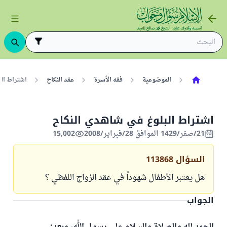
الموضوعية
فقه الأسرة
عقد النكاح
اشتراط الب
اشتراط البلوغ في شاهدي النكاح
21/صفر/1429 الموافق 28/فبراير/2008
15,002
السؤال
113868
هل يعتبر الأطفال شهوداً في عقد الزواج اللفظي ؟
الجواب