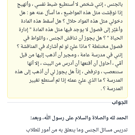
بالجنس ، إنني شخص لا أستطيع ضبط نفسي ، وأتهيج
إذا نوقِشت مثل هذه المواضيع ، ما أسأل عنه هو : هل
دخولي مثل هذه المواد حلال ؟ هل أسقط هذه المادة
وأغيِّر إلى فصول لا يوجد فيها مثل هذه المادة " إدارة
الحياة " ؟ هل يجوز أن نناقش الجنس ، واللواط في
فصول مختلطة ؟ ماذا عليَّ لو لم أشارك في المناقشة ؟
إنني في مدرسة عامة ، ومجبر أن أذهب إليها من قبل
أمِّي ، أحاول أن أقنعها أن أدرس من البيت ، إلا أنها
ستتعصب ، وترفض ، إذاً هل يجوز لي أن أذهب إلى هذه
المدرسة ؟ ما الذي عليَّ عمله إذا لم أستطع تغيير
المدرسة ؟ .
الجواب
الحمد لله والصلاة والسلام على رسول الله، وبعد:
تدريس مسائل الجنس وما يتعلق به من أمور للطلاب