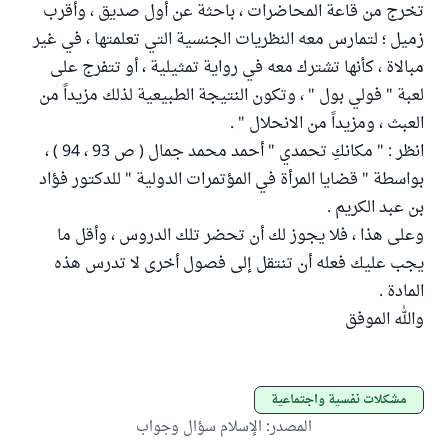
تخرج من قاعة المحاضرات ، باحثة عن أول صديق ، وأقرب
زميل ؛ لتمارس معه النظريات الجنسية التي تعلمتها ، في غير
مبالاة ، كأنها تشترك معه في رواية تمثيلية ، أو تتفرج على
لعبة " فولي بول " ، وتكون النتيجة الطبيعية لذلك مزيداً من
العبث ، ومزيداً من الانحلال " .
انظر : " مكانكِ تحمدي " أحمد محمد جمال ( ص 93 ، 94 ) ،
بواسطة " قضايا المرأة في المؤتمرات الدولية " للدكتور فؤاد
بن عبد الكريم .
وعلى هذا ، فلا يجوز لك أن تحضر تلك الدروس ، وأقل ما
يجب عليك فعله أن تنتقل إلى فصول أخرى لا تدرس هذه
المادة .
والله الموفق
مشكلات نفسية واجتماعية
المصدر
:
الإسلام سؤال وجواب