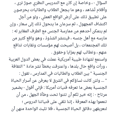
السؤال - ، وخاصة إن كان مع التدريس النظري صورٌ ترى ،
وأفلام تُشاهد ، وهو ما يجعل الطلاب والطالبات يحرصون
على تطبيق ذلك على أرض الواقع العملي ، ولو من أجل
اكتشاف المجهول ، ثم سرعان ما يتحول ذلك إلى سعار ، وإن
لم يتمكن أحدهم من ممارسة الجنس مع الطرف المغاير له :
مارسه مع أهل جنسه ، فينتشر الشذوذ ، وهو واقع كثير من
تلك المجتمعات ، بل أصبحت لهم مؤسسات ونقابات تدافع
عنهم ، وتطالب لهم بمزايا وحقوق .
واستمع لشهادة طبيبة أمريكية عملت في بعض الدول العربية
، ورأت واقع حال بلدها ، واعترفت بخطأ نشر مادة " الثقافة
الجنسية " بين الطلاب والطالبات في المدارس ، تقول :
" ... ولئن كانت نساؤكم في الشرق لا يعرفن عن أسرار الحياة
الجنسية بعض ما تعرفه فتيات أمريكا : فإني أقول - بضمير
مرتاح - : إنه خير لكم أن تئنوا تحت وطأة الجهل ، من أن
تنعموا بهذه المعرفة ، إننا نلقي على فتياتنا الدروس ؛
لتعريفهن دقائق الحياة الجنسية ، فلا تلبث الواحدة منهن أن