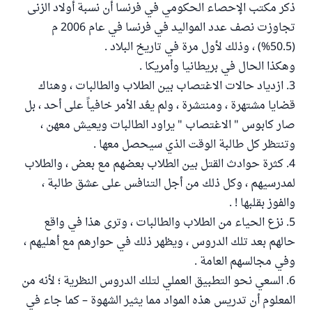
ذكر مكتب الإحصاء الحكومي في فرنسا أن نسبة أولاد الزنى
تجاوزت نصف عدد المواليد في فرنسا في عام 2006 م
(50.5%) ، وذلك لأول مرة في تاريخ البلاد .
وهكذا الحال في بريطانيا وأمريكا .
3. ازدياد حالات الاغتصاب بين الطلاب والطالبات ، وهناك
قضايا مشتهرة ، ومنتشرة ، ولم يعُد الأمر خافياً على أحد ، بل
صار كابوس " الاغتصاب " يراود الطالبات ويعيش معهن ،
وتنتظر كل طالبة الوقت الذي سيحصل معها .
4. كثرة حوادث القتل بين الطلاب بعضهم مع بعض ، والطلاب
لمدرسيهم ، وكل ذلك من أجل التنافس على عشق طالبة ،
والفوز بقلبها ! .
5. نزع الحياء من الطلاب والطالبات ، وترى هذا في واقع
حالهم بعد تلك الدروس ، ويظهر ذلك في حوارهم مع أهليهم ،
وفي مجالسهم العامة .
6. السعي نحو التطبيق العملي لتلك الدروس النظرية ؛ لأنه من
المعلوم أن تدريس هذه المواد مما يثير الشهوة – كما جاء في