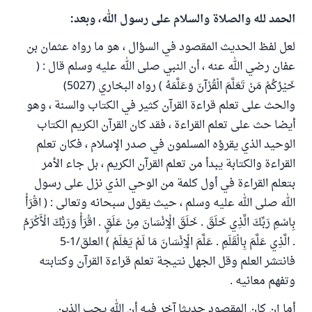
الحمد لله والصلاة والسلام على رسول الله، وبعد:
لعل لفظ الحديث المقصود في السؤال ، هو ما رواه عثمان بن
عفان رضي الله عنه ، أن النبي صلى الله عليه وسلم قال : (
خَيْرُكُمْ مَنْ تَعَلَّمَ الْقُرْآنَ وَعَلَّمَهُ ) رواه البخاري (5027)
والحث على تعلم قراءة القرآن كثير في الكتاب والسنة ، وهو
أيضا حث على تعلم القراءة ، فقد كان القرآن الكريم الكتاب
الوحيد الذي يقرؤه المسلمون في صدر الإسلام ، فكان تعلم
القراءة والكتابة يبدأ من تعلم القرآن الكريم ، بل جاء الأمر
بتعلم القراءة في أول كلمة من الوحي الذي نزل على رسول
الله صلى الله عليه وسلم ، حيث يقول سبحانه وتعالى : ( اقْرَأْ
بِاسْمِ رَبِّكَ الَّذِي خَلَقَ . خَلَقَ الْإِنْسَانَ مِنْ عَلَقٍ . اقْرَأْ وَرَبُّكَ الْأَكْرَمُ
. الَّذِي عَلَّمَ بِالْقَلَمِ . عَلَّمَ الْإِنْسَانَ مَا لَمْ يَعْلَمْ ) العلق/1-5
فانتشر العلم وقل الجهل نتيجة تعلم قراءة القرآن وكتابته
وتفهم معانيه .
أما إن كان المقصود حديثا آخر فيه أن الله يحب الذين