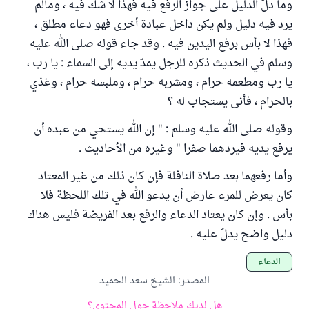
وما دلّ الدليل على جواز الرفع فيه فهذا لا شك فيه ، ومالم
يرد فيه دليل ولم يكن داخل عبادة أخرى فهو دعاء مطلق ،
فهذا لا بأس برفع اليدين فيه . وقد جاء قوله صلى الله عليه
وسلم في الحديث ذكره للرجل يمدّ يديه إلى السماء : يا رب ،
يا رب ومطعمه حرام ، ومشربه حرام ، وملبسه حرام ، وغذي
بالحرام ، فأنى يستجاب له ؟
وقوله صلى الله عليه وسلم : " إن الله يستحي من عبده أن
يرفع يديه فيردهما صفرا " وغيره من الأحاديث .
وأما رفعهما بعد صلاة النافلة فإن كان ذلك من غير المعتاد
كان يعرض للمرء عارض أن يدعو الله في تلك اللحظة فلا
بأس . وإن كان يعتاد الدعاء والرفع بعد الفريضة فليس هناك
دليل واضح يدلّ عليه .
الدعاء
المصدر
:
الشيخ سعد الحميد
هل لديك ملاحظة حول المحتوى؟