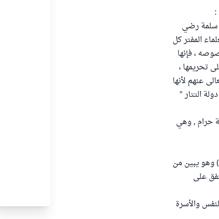
م سلمة رضي
ماء المفتر كل
وصه ، فإنها
ى تحريمها ،
الى عنهم لأنها
لة التتار "
هذه الحشيشة الصلبة حرام , وهي
قال العلامة ابن قاسم الشافعي في "حاشيته على تحفة المحتاج بشرح المنهاج" (9/167) وهو يبين من
تفق على
لنفس والأسرة