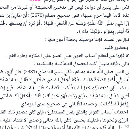
ق فكن على يقين أن دواءه ليس في تدخين الحشيشة أو غيرها من المحر
يجعل الله شفاء هذه الأمة فيما حرم عليها ، ففي صحيح مسلم (3670) 
ِيَّ صَلَّى اللَّهُ عَلَيْهِ وَسَلَّمَ عَنْ الْخَمْرِ ، فَنَهَاهُ ، أَوْ كَرِهَ أَنْ يَصْنَعَهَا ، فَقَالَ
نَّهُ لَيْسَ بِدَوَاءٍ ، وَلَكِنَّهُ دَاءٌ ) .
قلق عن نفسك فإننا نوصيك بجملة أمور منها :
4ـ كثرة الصلاة على النبي صلى الله عليه وسلم ، ففي سن
َهِ ، إِنِّي أُكْثِرُ الصَّلَاةَ عَلَيْكَ ، فَكَمْ أَجْعَلُ لَكَ مِنْ صَلَاتِي ؟ فَقَالَ : ( مَا شِئْت
 شِئْتَ ، فَإِنْ زِدْتَ فَهُوَ خَيْرٌ لَكَ ) قُلْتُ : النِّصْفَ ؟ قَالَ : ( مَا شِئْتَ ، فَإِنْ زِدْت
لُثَيْنِ ؟ قَالَ : ( مَا شِئْتَ ، فَإِنْ زِدْتَ فَهُوَ خَيْرٌ لَكَ ) قُلْتُ : أَجْعَلُ لَكَ صَلَاتِي ك
َ ، وَيُغْفَرُ لَكَ ذَنْبُكَ ) . وحسنه الألباني في صحيح سنن الترمذي .
 اجتناب أسباب التوتر والقلق بقدر المستطاع ، فإن كان مصدر ذلك القل
لرزق ونحوها ، فعليك بحسن الظن بالله تعالى وصدق الاعتماد عليه ،
عَلَى اللَّهِ فَهُوَ حَسْبُهُ إِنَّ اللَّهَ بَالِغُ أَمْرِهِ قَدْ جَعَلَ اللَّهُ لِكُلِّ شَيْءٍ قَدْراً ) 