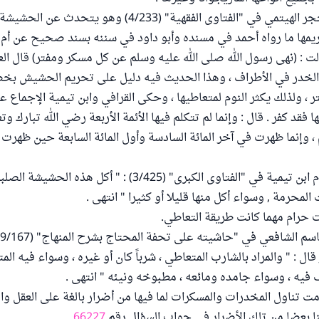
ي في "الفتاوى الفقهية" (4/233) وهو يتحدث عن الحشيشة :
يمها ما رواه أحمد في مسنده وأبو داود في سننه بسند صحيح عن أ
الت : (نهى رسول الله صلى الله عليه وسلم عن كل مسكر ومفتر) قال العل
والخدر في الأطراف ، وهذا الحديث فيه دليل على تحريم الحشيش بخص
 ، ولذلك يكثر النوم لمتعاطيها ، وحكى القرافي وابن تيمية الإجماع عل
فقد كفر . قال : وإنما لم تتكلم فيها الأئمة الأربعة رضي الله تبارك وتع
 وإنما ظهرت في آخر المائة السادسة وأول المائة السابعة حين ظهرت دو
وقال شيخ الإسلام ابن تيمية في "الفتاوى الكبرى" (3/425) : " أكل 
لمحرمة , وسواء أكل منها قليلا أو كثيرا " انتهى .
 حرام مهما كانت طريقة التعاطي.
ل : " والمراد بالشارب المتعاطي ، شرباً كان أو غيره ، وسواء فيه الم
فيه ، وسواء جامده ومائعه ، مطبوخه ونيئه " انتهى .
مت تناول المخدرات والمسكرات لما فيها من أضرار بالغة على العقل وا
َّنا بعضا من تلك الأضرار في جواب السؤال رقم
66227
.