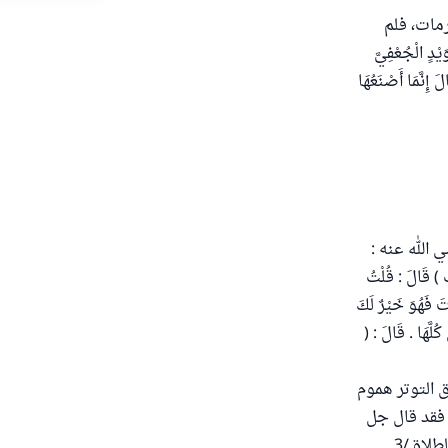
مات، فلم
: أَنَّ طَارِقَ بْنَ سُوَيْدٍ الْجُعْفِيَّ
 إِنَّمَا أَصْنَعُهَا
ن الترمذي (2381): قَالَ أُبَيٌّ رضي الله عنه :
َ ) قَالَ : قُلْتُ
َ فَهُوَ خَيْرٌ لَكَ
ُلَّهَا . قَالَ : (
ق التوتر هموم
 فقد قال جل
الطلاق/3 .