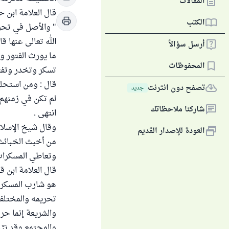
المقالات
قال العلامة ابن حجر الهيتم
الكتب
" والأصل في تحر
الله تعالى عنها ق
أرسل سؤالاً
ما يورث الفتور 
المحفوظات
تسكر وتخدر وتفتر
قال : ومن استحلها 
تصفح دون انترنت
جديد
لم تكن في زمنهم ،
شاركنا ملاحظاتك
انتهى .
العودة للإصدار القديم
من أخبث الخبائث ا
وتعاطي المسكرات
هو شارب المسكر قا
تحريمه والمختلف 
والشريعة إنما حر
والمجتمع وقد بَي