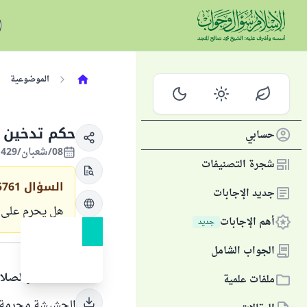
الموضوعية
حكم تدخين 
حسابي
08/شعبان/1429 الموافق 09/أغسطس/2008
شجرة التصنيفات
السؤال
5761
جديد الإجابات
هل يحرم على ت
أهم الإجابات
جديد
الجواب
الجواب الشامل
الحمد لله والصلا
ملفات علمية
الحشيشة محرمة بج