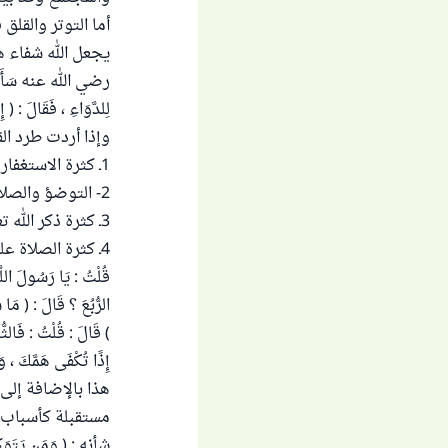
أما التوتر والقل
رضي الله عنه سَأَلَ النَّب
لِلدَّوَاءِ ، فَقَالَ : ( إِ
وإذا أردت طرد ال
1ـ كثرة الاستغفار بحضور قلب .
2- التوضؤ والصلاة فإنها من أعظم أسباب العون على الصبر على المكاره وطرد الغم .
3ـ كثرة ذكر الله تعالى ، فإنه سبيل أكيد لحصول الطمأنينة والسكينة .
قُلْتُ : يَا رَسُولَ اللّ
الرُّبُعَ ؟ قَالَ : ( مَا
) قَالَ : قُلْتُ : فَالثُّ
إِذًا تُكْفَى هَمَّك
هذا بالإضافة إلى
مستقبلة كأسباب ا
شأنه : ( وَمَن يَتَوَكَّلْ 