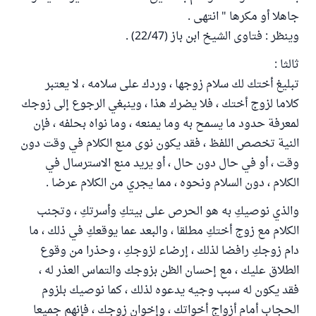
جاهلا أو مكرها " انتهى .
وينظر : فتاوى الشيخ ابن باز (22/47) .
ثالثا :
تبليغ أختك لك سلام زوجها ، وردك على سلامه ، لا يعتبر
كلاما لزوج أختك ، فلا يضرك هذا ، وينبغي الرجوع إلى زوجك
لمعرفة حدود ما يسمح به وما يمنعه ، وما نواه بحلفه ، فإن
النية تخصص اللفظ ، فقد يكون نوى منع الكلام في وقت دون
وقت ، أو في حال دون حال ، أو يريد منع الاسترسال في
الكلام ، دون السلام ونحوه ، مما يجري من الكلام عرضا .
والذي نوصيكِ به هو الحرص على بيتكِ وأسرتكِ ، وتجنب
الكلام مع زوج أختكِ مطلقا ، والبعد عما يوقعكِ في ذلك ، ما
دام زوجكِ رافضا لذلك ، إرضاء لزوجكِ ، وحذرا من وقوع
الطلاق عليك ، مع إحسان الظن بزوجك والتماس العذر له ،
فقد يكون له سبب وجيه يدعوه لذلك ، كما نوصيك بلزوم
الحجاب أمام أزواج أخواتك ، وإخوان زوجك ، فإنهم جميعا