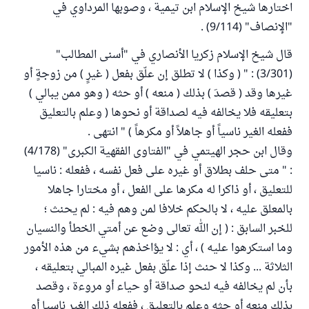
اختارها شيخ الإسلام ابن تيمية ، وصوبها المرداوي في
"الإنصاف" (9/114) .
قال شيخ الإسلام زكريا الأنصاري في "أسنى المطالب"
(3/301) : " ( وكذا ) لا تطلق إن علّق بفعل ( غيرٍ ) من زوجةٍ أو
غيرها وقد ( قصدَ ) بذلك ( منعه ) أو حثه ( وهو ممن يبالي )
بتعليقه فلا يخالفه فيه لصداقة أو نحوها ( وعلم بالتعليق
ففعله الغير ناسياً أو جاهلاً أو مكرهاً ) " انتهى .
وقال ابن حجر الهيتمي في "الفتاوى الفقهية الكبرى" (4/178)
: " متى حلف بطلاق أو غيره على فعل نفسه ، ففعله : ناسيا
للتعليق ، أو ذاكرا له مكرها على الفعل ، أو مختارا جاهلا
بالمعلق عليه ، لا بالحكم خلافا لمن وهم فيه : لم يحنث ؛
للخبر السابق : ( إن الله تعالى وضع عن أمتي الخطأ والنسيان
وما استكرهوا عليه ) ، أي : لا يؤاخذهم بشيء من هذه الأمور
الثلاثة ... وكذا لا حنث إذا علّق بفعل غيره المبالي بتعليقه ،
بأن لم يخالفه فيه لنحو صداقة أو حياء أو مروءة ، وقصد
بذلك منعه أو حثه وعلم بالتعليق ، ففعله ذلك الغير ناسيا أو