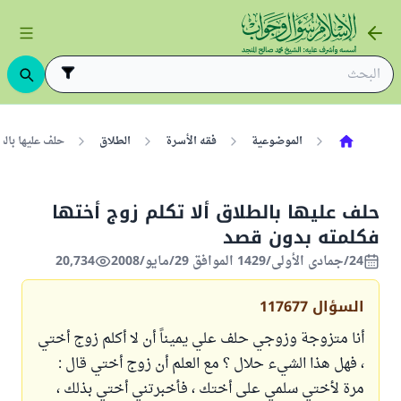
الموضوعية
فقه الأسرة
الطلاق
حلف عليها بالط
حلف عليها بالطلاق ألا تكلم زوج أختها
فكلمته بدون قصد
24/جمادى الأولى/1429 الموافق 29/مايو/2008
20,734
السؤال
117677
أنا متزوجة وزوجي حلف علي يميناً أن لا أكلم زوج أختي
، فهل هذا الشيء حلال ؟ مع العلم أن زوج أختي قال :
مرة لأختي سلمي على أختك ، فأخبرتني أختي بذلك ،