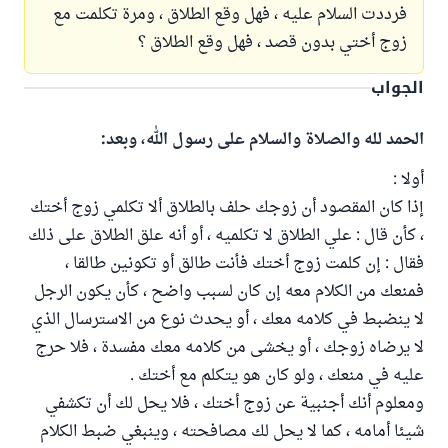
فرددت السلام عليه ، فهل وقع الطلاق ، ومرة تكلمت مع
زوج أختي بدون قصد ، فهل وقع الطلاق ؟
الجواب
الحمد لله والصلاة والسلام على رسول الله، وبعد:
أولا :
إذا كان المقصود أن زوجك حلف بالطلاق ألا تكلمي زوج أختك
، كأن قال : علي الطلاق لا تكلميه ، أو أنه علق الطلاق على ذلك
فقال : إن كلمت زوج أختك فأنت طالق أو تكونين طالقا ،
فمنعك من الكلام معه إن كان لسبب واضح ، كأن يكون الرجل
لا ينضبط في كلامه معك ، أو يحدث نوع من الاسترسال الذي
لا يرضاه زوجك ، أو يخشى من كلامه معك مفسدة ، فلا حرج
عليه في منعك ، ولو كان هو يتكلم مع أختك .
ومعلوم أنك أجنبية عن زوج أختك ، فلا يحل لك أن تكشفي
شيئا أمامه ، كما لا يحل لك مصافحته ، وينبغي ضبط الكلام