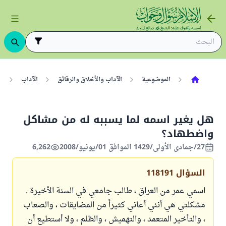
الموضوعية
الآداب والأخلاق والرقائق
الآداب
ا
هل يغير اسمه لما يسببه له من مشاكل
واضطهاد؟
27/جمادى الأولى/1429 الموافق 01/يونيو/2008
6,262
السؤال
118191
اسمي عمر من العراق ، طالب جامعي في السنة الأخيرة .
مشكلتي هي أنني أعاني كثيراً من المضايقات ، والصعاب
، والتأخير المتعمد ، والتهميش ، والظلم ، ولا أستطيع أن