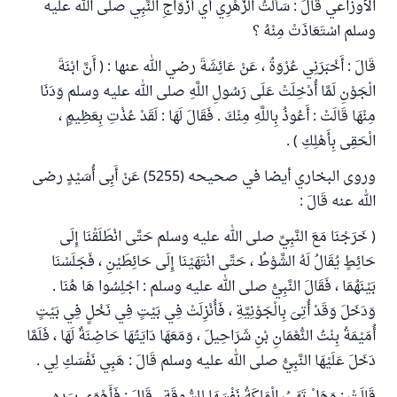
الأوزاعي قَالَ : سَأَلْتُ الزُّهْرِي أَي أَزْوَاجِ النَّبِي صلى الله عليه
وسلم اسْتَعَاذَتْ مِنْهُ ؟
قَالَ : أَخْبَرَنِي عُرْوَةُ ، عَنْ عَائِشَةَ رضي الله عنها : ( أَنَّ ابْنَةَ
الْجَوْنِ لَمَّا أُدْخِلَتْ عَلَى رَسُولِ اللَّهِ صلى الله عليه وسلم وَدَنَا
مِنْهَا قَالَتْ : أَعُوذُ بِاللَّهِ مِنْكَ . فَقَالَ لَهَا : لَقَدْ عُذْتِ بِعَظِيمٍ ،
الْحَقِى بِأَهْلِكِ ) .
وروى البخاري أيضا في صحيحه (5255) عَنْ أَبِى أُسَيْدٍ رضى
الله عنه قَالَ :
( خَرَجْنَا مَعَ النَّبِيِّ صلى الله عليه وسلم حَتَّى انْطَلَقْنَا إِلَى
حَائِطٍ يُقَالُ لَهُ الشَّوْطُ ، حَتَّى انْتَهَيْنَا إِلَى حَائِطَيْنِ ، فَجَلَسْنَا
بَيْنَهُمَا ، فَقَالَ النَّبِيُّ صلى الله عليه وسلم : اجْلِسُوا هَا هُنَا .
وَدَخَلَ وَقَدْ أُتِىَ بِالْجَوْنِيَّةِ ، فَأُنْزِلَتْ فِي بَيْتٍ فِي نَخْلٍ فِي بَيْتٍ
أُمَيْمَةُ بِنْتُ النُّعْمَانِ بْنِ شَرَاحِيلَ ، وَمَعَهَا دَايَتُهَا حَاضِنَةٌ لَهَا ، فَلَمَّا
دَخَلَ عَلَيْهَا النَّبِيُّ صلى الله عليه وسلم قَالَ : هَبِي نَفْسَكِ لِي .