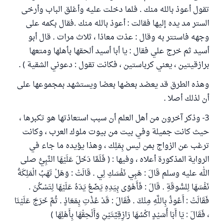
تقول أعوذ بالله منك . فلما دخلت عليه وأغلق الباب وأرخى
الستر مد يده إليها فقالت : أعوذ بالله منك .فقال بكمه على
وجهه فاستتر به وقال : عذت معاذا ، ثلاث مرات . قال أبو
أسيد ثم خرج علي فقال : يا أبا أسيد ألحقها بأهلها ومتعها
برازقيتين ، يعني كرباستين ، فكانت تقول : دعوني الشقية ) .
وهذه الطرق قد يعضد بعضها بعضا ويستشهد بمجموعها على
أن لذلك أصلا .
3- وذكر آخرون من أهل العلم أن سبب استعاذتها هو تكبرها ،
حيث كانت جميلة وفي بيت من بيوت ملوك العرب ، وكانت
ترغب عن الزواج بمن ليس بِمَلِك ، وهذا يؤيده ما جاء في
الرواية المذكورة أعلاه ، وفيها : ( فَلَمَّا دَخَلَ عَلَيْهَا النَّبِيُّ صلى
الله عليه وسلم قَالَ : هَبِي نَفْسَكِ لِي . قَالَتْ : وَهَلْ تَهَبُ الْمَلِكَةُ
نَفْسَهَا لِلسُّوقَةِ . قَالَ : فَأَهْوَى بِيَدِهِ يَضَعُ يَدَهُ عَلَيْهَا لِتَسْكُنَ .
فَقَالَتْ : أَعُوذُ بِاللَّهِ مِنْكَ . فَقَالَ : قَدْ عُذْتِ بِمَعَاذٍ . ثُمَّ خَرَجَ عَلَيْنَا
، فَقَالَ : يَا أَبَا أُسَيْدٍ اكْسُهَا رَازِقِيَّتَيْنِ وَأَلْحِقْهَا بِأَهْلِهَا )