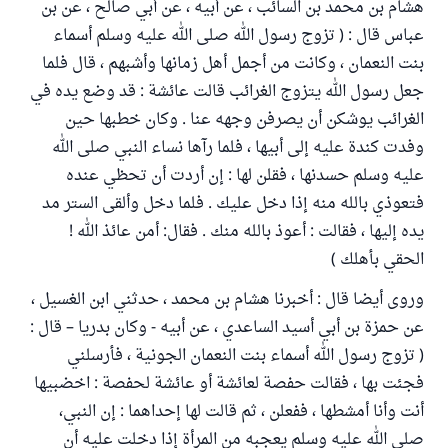
هشام بن محمد بن السائب ، عن أبيه ، عن أبي صالح ، عن بن
عباس قال : ( تزوج رسول الله صلى الله عليه وسلم أسماء
بنت النعمان ، وكانت من أجمل أهل زمانها وأشبهم ، قال فلما
جعل رسول الله يتزوج الغرائب قالت عائشة : قد وضع يده في
الغرائب يوشكن أن يصرفن وجهه عنا . وكان خطبها حين
وفدت كندة عليه إلى أبيها ، فلما رآها نساء النبي صلى الله
عليه وسلم حسدنها ، فقلن لها : إن أردت أن تحظي عنده
فتعوذي بالله منه إذا دخل عليك . فلما دخل وألقى الستر مد
يده إليها ، فقالت : أعوذ بالله منك . فقال: أمن عائذ الله !
الحقي بأهلك )
وروى أيضا قال : أخبرنا هشام بن محمد ، حدثني ابن الغسيل ،
عن حمزة بن أبي أسيد الساعدي ، عن أبيه - وكان بدريا – قال :
( تزوج رسول الله أسماء بنت النعمان الجونية ، فأرسلني
فجئت بها ، فقالت حفصة لعائشة أو عائشة لحفصة : اخضبيها
أنت وأنا أمشطها ، ففعلن ، ثم قالت لها إحداهما : إن النبي،
صلى الله عليه وسلم يعجبه من المرأة إذا دخلت عليه أن