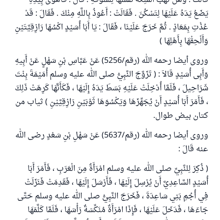
قَالَتْ : وَهَلْ تَهَبُ الْمَلِكَةُ نَفْسَهَا لِلسُّوقَةِ . قَالَ : فَأَهْوَى بِيَدِهِ
يَضَعُ يَدَهُ عَلَيْهَا لِتَسْكُنَ . فَقَالَتْ : أَعُوذُ بِاللَّهِ مِنْكَ . فَقَالَ : قَدْ
عُذْتِ بِمَعَاذٍ . ثُمَّ خَرَجَ عَلَيْنَا ، فَقَالَ : يَا أَبَا أُسَيْدٍ اكْسُهَا رَازِقِيَّتَيْنِ
وَأَلْحِقْهَا بِأَهْلِهَا )
وروى أيضا رحمه الله (رقم/5256) عَنْ عَبَّاسِ بْنِ سَهْلٍ عَنْ أَبِيهِ
وَأَبِى أُسَيْدٍ قَالاَ : ( تَزَوَّجَ النَّبِيُّ صلى الله عليه وسلم أُمَيْمَةَ بِنْتَ
شَرَاحِيلَ ، فَلَمَّا أُدْخِلَتْ عَلَيْهِ بَسَطَ يَدَهُ إِلَيْهَا ، فَكَأَنَّهَا كَرِهَتْ ذَلِكَ
، فَأَمَرَ أَبَا أُسَيْدٍ أَنْ يُجَهِّزَهَا وَيَكْسُوَهَا ثَوْبَيْنِ رَازِقِيَّيْنِ ) ثياب من
كتان بيض طوال.
وروى أيضا رحمه الله (رقم/5637) عَنْ سَهْلِ بْنِ سَعْدٍ رضى الله
عنه قَالَ :
( ذُكِرَ لِلنَّبِيِّ صلى الله عليه وسلم امْرَأَةٌ مِنَ الْعَرَبِ ، فَأَمَرَ أَبَا
أُسَيْدٍ السَّاعِدِيَّ أَنْ يُرْسِلَ إِلَيْهَا ، فَأَرْسَلَ إِلَيْهَا ، فَقَدِمَتْ فَنَزَلَتْ
فِي أُجُمِ بَنِي سَاعِدَةَ ، فَخَرَجَ النَّبِيُّ صلى الله عليه وسلم حَتَّى
جَاءَهَا ، فَدَخَلَ عَلَيْهَا ، فَإِذَا امْرَأَةٌ مُنَكِّسَةٌ رَأْسَهَا ، فَلَمَّا كَلَّمَهَا