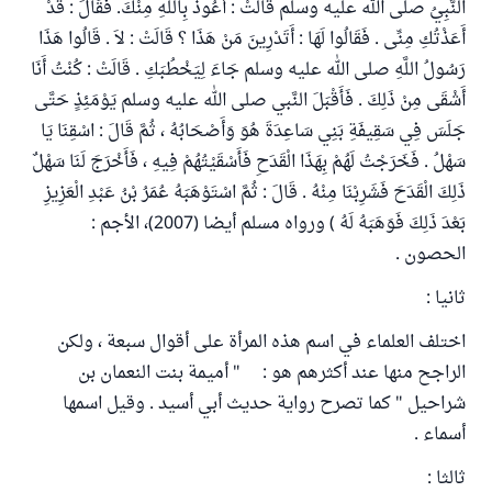
النَّبِيُ صلى الله عليه وسلم قَالَتْ : أَعُوذُ بِاللَّهِ مِنْكَ. فَقَالَ : قَدْ
أَعَذْتُكِ مِنِّى . فَقَالُوا لَهَا : أَتَدْرِينَ مَنْ هَذَا ؟ قَالَتْ : لاَ . قَالُوا هَذَا
رَسُولُ اللَّهِ صلى الله عليه وسلم جَاءَ لِيَخْطُبَكِ . قَالَتْ : كُنْتُ أَنَا
أَشْقَى مِنْ ذَلِكَ . فَأَقْبَلَ النَّبي صلى الله عليه وسلم يَوْمَئِذٍ حَتَّى
جَلَسَ فِي سَقِيفَةِ بَنِي سَاعِدَةَ هُوَ وَأَصْحَابُهُ ، ثُمَّ قَالَ : اسْقِنَا يَا
سَهْلُ . فَخَرَجْتُ لَهُمْ بِهَذَا الْقَدَحِ فَأَسْقَيْتُهُمْ فِيهِ ، فَأَخْرَجَ لَنَا سَهْلٌ
ذَلِكَ الْقَدَحَ فَشَرِبْنَا مِنْهُ . قَالَ : ثُمَّ اسْتَوْهَبَهُ عُمَرُ بْنُ عَبْدِ الْعَزِيزِ
بَعْدَ ذَلِكَ فَوَهَبَهُ لَهُ ) ورواه مسلم أيضا (2007)، الأجم :
الحصون .
ثانيا :
اختلف العلماء في اسم هذه المرأة على أقوال سبعة ، ولكن
الراجح منها عند أكثرهم هو : " أميمة بنت النعمان بن
شراحيل " كما تصرح رواية حديث أبي أسيد . وقيل اسمها
أسماء .
ثالثا :