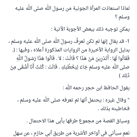
لماذا استعاذت المرأة الجونية من رسول الله صلى الله عليه
وسلم ؟
يمكن توجيه ذلك ببعض الأجوبة الآتية :
1- قد يقال إنها لم تكن تَعرِفُ رسولَ الله صلى الله عليه وسلم ،
بدليل الرواية الأخيرة من الروايات المذكورة أعلاه ، وفيها : (.
فَقَالُوا لَهَا : أَتَدْرِينَ مَنْ هَذَا ؟ قَالَتْ : لاَ . قَالُوا هَذَا رَسُولُ اللَّهِ
صلى الله عليه وسلم جَاءَ لِيَخْطُبَكِ . قَالَتْ : كُنْتُ أَنَا أَشْقَى مِنْ
ذَلِكَ )
يقول الحافظ ابن حجر رحمه الله :
" وقال غيره : يحتمل أنها لم تعرفه صلى الله عليه وسلم ،
فخاطبته بذلك .
وسياق القصة من مجموع طرقها يأبى هذا الاحتمال .
نعم سيأتي في أواخر الأشربة من طريق أبي حازم ، عن سهل