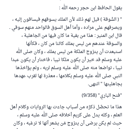
يقول الحافظ ابن حجر رحمه الله :
" ( السُّوقة ) قيل لهم ذلك لأن الملك يسوقهم فيساقون إليه ،
ويصرفهم على مراده ، وأما أهل السوق فالواحد منهم سوقي .
قال ابن المنير : هذا من بقية ما كان فيها من الجاهلية ،
والسوقة عندهم من ليس بملك كائنا من كان ، فكأنها
استبعدت أن يتزوج الملكة من ليس بملك ، وكان صلى الله
عليه وسلم قد خير أن يكون ملكا نبيا ، فاختار أن يكون عبدا
نبيا ، تواضعا منه صلى الله عليه وسلم لربه ، ولم يؤاخذها
النبي صلى الله عليه وسلم بكلامها ، معذرة لها لقرب عهدها
بجاهليتها " انتهى.
"فتح الباري" (9/358)
هذا ما تحصَّل ذكرُه من أسباب جاءت بها الروايات وكلام أهل
العلم ، وكله يدل على كريم أخلاقه صلى الله عليه وسلم ،
حيث لم يكن يرضى أن يتزوج مَن يشعر أنها لا ترغبه ، وكان