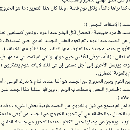
وعلى مدى فهمي للأمور واستيعابها .
ما نراها دائماً ، ولكل نومٍ قصة ، ولذا كان هذا التقرير : ما هو الخرو
د ( الإسقاط النجمي ) :
سد ظاهرة طبيعية ، تحصل لكل البشر عند النوم ، ونحن كمسلمين نعلم
عن الجسد عند النوم ، ثم تعود النفس للجسد المادي حين نستيقظ ، ق
الأرواح جنود مجندة ، ما تعارف منها ائتلف ، وما تنافر منها اختلف ) ، 
 تعالى : ( الله يتوفى الأنفس حين موتها والتي لم تمت في منامها في
 بالموتة الصغرى .
ين النوم وبين الخروج من الجسد هو أننا عندما ننام لا ندرك الوعي ، أم
سد : فتخرج النفس باصطحاب الوعي ، ويرافق عقلنا هذا الجسد غير ال
حلام ) .
ة لمن لم يسمع من قبل بالخروج من الجسد غريبة بعض الشيء ، وقد ي
 الخيال ، والحقيقة هي أن تجربة الخروج من الجسد من أرقى ما يمكن
ارب ، ويعجز عن وصفها حتى الكلام ، عندما تتحرر من جسدك المادي 