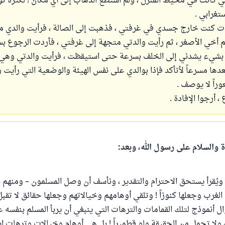
ي كانت في محيط المنزل ، ولم أستطع الذهاب إلى أي مكان ؛ لكثرة توار
تغرابي .
ت كنت خارج جسدي في غرفتي ، فذهبت إلى الصالة ، فرأيت والدي مم
 أخي الأصغر ، ثم رأيت والدتي متجهة إلى غرفتي ، فأردت الرجوع بس
بشيء يشدني إلى الخلف بسرعة حتى استيقظت ، فرأيت والدتي وهي 
عدها مسرعاً لأتأكد فإذا بوالدي على نفس الهيئة والوضعية التي رأيت 
راً لا يوصف .
 أرجوا الإفادة .
ة والسلام على رسول الله، وبعد:
ويُقرأ يستحق الاحترام والتقدير ، ونأسف أن وصل المسلمون – ومنهم
لغرب وجعلها كنوزاً ! وتلقي أوهامهم وخيالاتهم وجعلها حقائق لا تقبل 
ل أنموذج لتلك القمامات والترهات التي ينبغي أن يربأ المسلم بنفسه ع
 ، ولا تحمل من الحقيقة ولو قطميراً ! بل هي أوهام وخيالات وترهات 