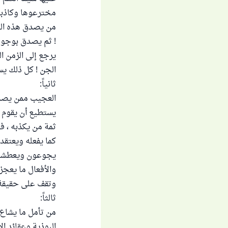
مخترعوها وكاذبو
من يصدق هذه الت
! ثم يصدق بوجود
يرجع إلى الزمن ال
الجن ! كل ذلك ي
ثانياً:
العجيب ممن يصدق 
يستطيع أن يقوم ب
ثمة من يكذبه ، ف
كما يفعله ويعتقد
يجوعون ويعطشون و
والأفعال ما يعجزو
وتقف على حقيقة ا
ثالثاً:
من تأمل ما يشاع 
البوذية وعقائد الإ