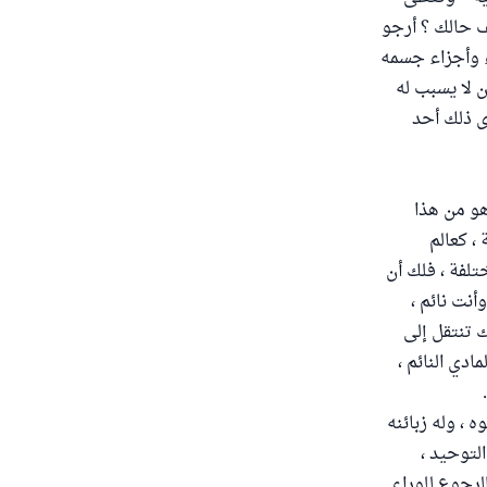
ف حالك ؟ أرجو
ء وأجزاء جسمه
ن لا يسبب له
أى ذلك أحد
هو من هذا
، كعالم
تلفة ، فلك أن
نت نائم ،
ك تنتقل إلى
دي النائم ،
ه ، وله زبائنه
لتوحيد ،
 الرجوع للوراء