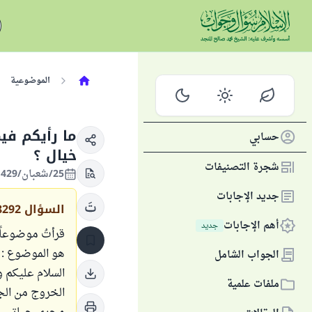
الموضوعية
ما رأيكم في
حسابي
خيال ؟
شجرة التصنيفات
25/شعبان/1429 الموافق 26/أغسطس/2008
جديد الإجابات
السؤال
8292
أهم الإجابات
جديد
قرأتُ موضوعاً
هو الموضوع :
الجواب الشامل
السلام عليكم و
ملفات علمية
الخروج من الج