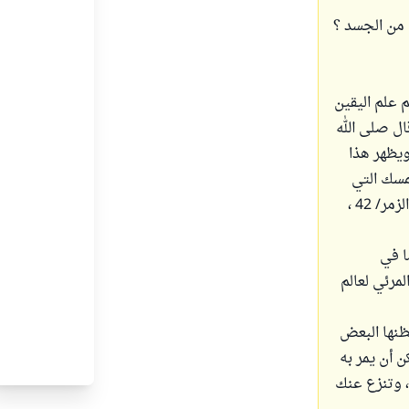
ج من الجسد ؟
 علم اليقين
ال صلى الله
ويظهر هذا
مسك التي
قضى عليها الموت ويرسل الأخرى إلى أجل مسمى إن في ذلك لآيات لقوم يتفكرون ) الزمر/ 42 ،
ا في
مرئي لعالم
ظنها البعض
 أن يمر به
، وتنزع عنك