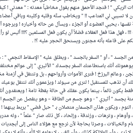
رات الريكي " ! فتجد الأحمق منهم يقول مخاطباً معدته : " معدتي ! كي
أن لا تسببي لي المتاعب !! " ويخاطب سنَّه وقلبه وكليته وباقي أعضا
 نفسها ، يحيي العضوء أو الجزء ، ويسأل عن حاله وأخباره ! ويرجوه أ
ه !!! ، فهل هذا فعل العقلاء فضلاً أن يكون فعل المسلمين ؟!!! أليس لو ر
كم على فاعله بأنه مجنون ويستحق الحجر عليه ؟! .
 الجسد " ، أو " السفر بالجسد " ، ويطلق عليه " الإسقاط النجمي " : 
يوهمونك أنك باستطاعتك السفر بجسدك " الأثيري " إلى عوالم مختلفة 
الجن ، وعالم البرزخ ! فترى الأموات وأرواحهم ، بل وتتنقل في أزمنة مخ
ك أن تذهب للمستقبل ! لترى من سيولد ! ويزعمون أنك تنتقل بوعيك وأ
فقط يكون نائماً ، بينما يكون عقلك في حالة يقظة تامة ! ويعتقدون أن
زمنة بجسد " أثيري " - وهو جسم من الطاقة – وهو ينفصل عن الجسم الما
 النوم ، ويكون هذان الجسمان متصلان بـ " حبل فضي " يربط بينهما ! .
وأوهام ، وترهات ، وزندقة ، وإلحاد ، كل ذلك صار " علماً " ، وله مدربو
هام والخيالات ، وصرنا بحاجة لأن نرجع مع هؤلاء الناس إلى أبجديات ا
ا يُرى ، وأن الملائكة كذلك ، وأن الغيب لا يعلمه إلا الله ، وأنه لا يمكن