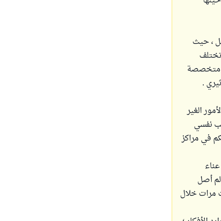
حينها
ل ، حيث
وتختلف
رة متخصصة
يري .
بهذه الأمور الغير
يب نفسي
كم في مراكز
عناء
لم أصل
ث مرات خلال