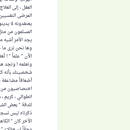
العقل ، إلى العل
المرضى النفسيين 
يعتقدونه لا يدينون
المسلمون من مثل 
يجد الأمر أشبه ما
وها نحن نرى ما ج
الآن " علماً " ! ت
وتعلمه ! وتجد هذ
شخصيتك بأنه كاه
أضعافاً مضاعفة من
اختصاصيون من الم
انطوائي ، كريم ،
للدقة " بعض الشي
ذكرناه ليس نسجاً
الآخر كان " الكاه
وحقّاً إن هؤلاء 