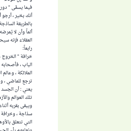
فيما يسمَّى " دو
أنك بخير ، أرجو 
بالطريقة الساذجة
ألماً وأن لا يُمرض
العقلاء فإنه سيح
رابعاً:
خرافة " الخروج من
الباب ، فأصحابه 
الملائكة ، وعالم 
ترجع للماضي ، ول
يعني : أن الجسد 
تلك العوالم والأ
ويبقى بقربه أثناء
سذاجة ، وخرافة ، 
التي تتعلق بالأو
ونعلمهم بأن الجن ل