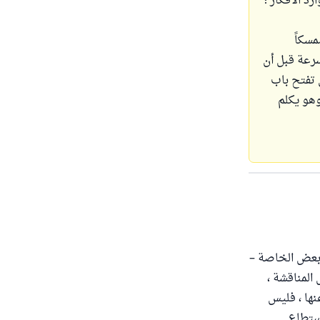
د الأفكار ؛
سكاً
رعة قبل أن
تفتح باب
وهو يكلم
 بعض الخاصة –
المناقشة ،
نها ، فليس
استطاع