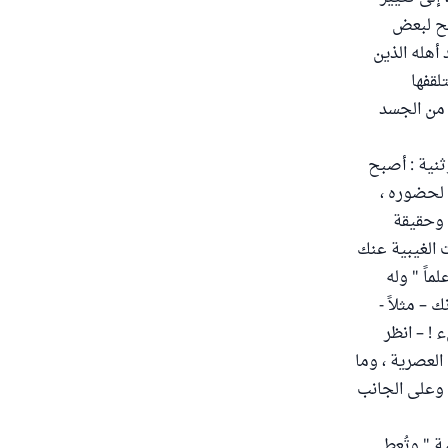
صلح لبعض
أهله الذين
لقفها
 من الجسد
ثنية : أصبح
ن لحضوره ،
 وحقيقة
 الغيبية عنك
ماً " وله
– مثلاً -
 ! – انظر
العصرية ، وما
 وعلى الجانب
ية " وتُعطى