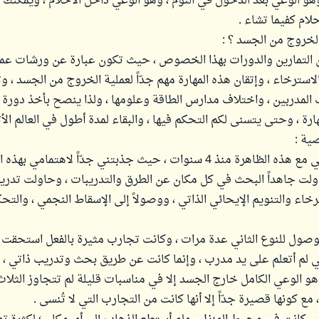
 وهو الوعي بعد الدخول في النوم ، وهو الوعي داخل الأحلام ، ويمكنك 
لام كفيما تشاء .
خروج من الجسد ؟ :
ن التمارين والدورات بهذا الخصوص ، حيث تكون عبارة عن ورشات عم
لاسترخاء ، وإتقان هذه المهارة مهم جدّاً لعملية الخروج من الجسد ، 
 المدربين ، واختلاف مدارس الطاقة وعلومها ، ولذا ينصح بأخذ دو
هارة ، وحتى يتسنى لكم التحكم فيها ، والبقاء لمدة أطول في العالم الأث
ية :
لقد كانت بدايتي مع هذه الظاهرة منذ 4 سنوات ، حيث جذبتني جدّاً لاهتمامي 
اولت جاهداً البحث في كل مكان عن الطرق والتدريبات ، وحاولت تدر
رخاء والتنويم الإيحائي الذاتي ، ووصولاً إلى الإسقاط النجمي ، والتح
ول للنوع الثاني عدة مرات ، وكانت تجارب مثيرة بالفعل استحقت 
ني لم أتعلم على يد مدرب ، وإنما كانت عن طريق بحث وتدريب ذاتي ، 
وهو الوعي الكامل خارج الجسد إلا في مناسبات قليلة لم تتجاوز الثلا
 مع كونها قصيرة جدّاً إلا أنها كانت من التجارب التي لا تُنسى .