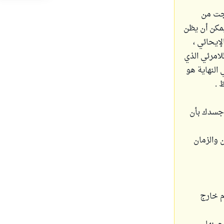
رجت من
مكن أن يظن
لإيحائي ،
لامرئي الذي
 النهاية هو
 .
ن جسدك بأن
 والزمان
م خارج