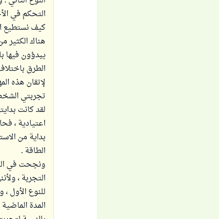
النوع الثاني :
التحكم في الأح
كيف نستطيع ال
هناك الكثير م
يبدؤون فيها با
الطرق باختلاف
لإتقان هذه الم
تجربتي الشخص
اعتيادية ، فح
بداية من الاست
الطاقة .
ونجحت في الوص
التجربة ، ولأن
للنوع الأول ، 
المدة الماضية ،