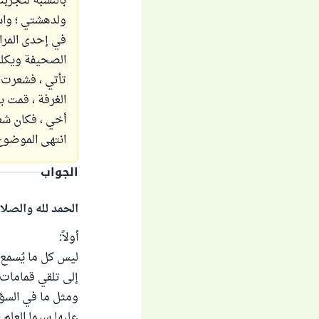
بالنسبة لتجربت
ولدهشتي ؛ واس
في إحدى المرا
الصحيفة ويكلم
تأتي ، فشعرت 
الغرفة ، قمت ب
أخي ، فكان شعو
انتهى الموضوع ،
الجواب
الحمد لله والصلا
أولاً:
ليس كل ما يُسمع 
إلى تلقي قمامات ا
ومثل ما في السؤا
عليها سيما العلم