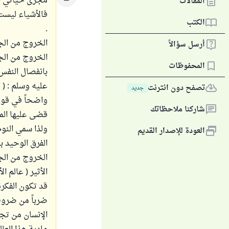
مجرى حياتي ، 
المقالات
فالأشياء ليست ك
الكتب
.
الخروج من الجس
أرسل سؤالاً
الخروج من الج
المحفوظات
بانفصال النفس 
عليه وسلم : ( 
تصفح دون انترنت
جديد
واضحاً في قوله
شاركنا ملاحظاتك
ولذا سمي النوم
العودة للإصدار القديم
الفرق الوحيد ب
الخروج من الج
الأثير ( عالم الأ
قد تكون الفكر
ضرباً من ضروب
الإنسان من تج