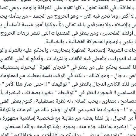
اج بالطاقة ، في قائمة تطول ، كلها تقوم على الخرافة والوهم ، وهي ت
لا أكثر ، وما نحن فيه الآن – وهو الخروج من الجسد – من يتأمله يجد 
 بالإسلام ، ولا يعترفون بالله تعالى ربّاً ، وكلها أمور غيبية نأسف أن يت
أولئك الملحدين ، ومن ينظر في المنتديات التي تنشر ترهات الخروج
 يكون بالرسوم المتحركة الفضائية ، والخيالية .
اءت الشريعة الإسلامية المطهرة بمحاربته ، والحكم عليه بالشرك والو
ُعقد له الدورات ، وتُعطى فيه الألقاب والشهادات ، وتُدفع له أعلى الأثما
ا المسلم يحكم على من ينظر في " فنجان القهوة " ليخبرك بمستقبلك
ن ، دجال – وهو كذلك - ، لكنه في الوقت نفسه يعطيك من المعلومات
 ذلك الكاهن الدجال بالنظر في " توقيعك " !! حتى صار هذا الأمر " عل
سلمين !! فبمجرد النظر في " توقيعك " يخبره بصفاتك ، فيخبرك بأنك 
 متسامح ، متعاون ، يحب السلام ، له نظرة مستقبلية ، كتوم بعض الشيء
ء " ! – ويخبرك بما تحب من الألوان ! وغير ذلك من الترهات والكهانة 
 من الخيال ، بل نقلنا بعضه من مقابلة مع شخصية إسلامية مشهورة ،
ن " ! يخبره بما نقلنا جزء منه ، بمجرد رؤية توقيعه ، والله المستعان .
" حمقى " يقودهم " مرضى " ، وإليكم خرافة أخرى من خرافاتهم " العلم