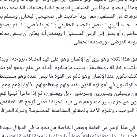
ها أن يجدوا سوقاً بين المسلمين لترويج تلك البضاعات الكاسدة ، 
رهات من المسلمين ممن يرد أحاديث في صحيحي البخاري ومسلم بدع
 " جسد أثيري " يتصل بالجسد الحقيقي بـ " خيط فضي " ! ، ثم يصدق
ماضي ، أو يصل إلى الزمن المستقبل ! ويصدق أنه يمكن أن يلتقي بعالم 
سوقه المرضى ، ويصدقه الحمقى .
هذا الكلام وهو يرى أن الإنسان وهو على قيد الحياة ، بروحه ، وبدنه
أشياء خارقة ، وعظيمة ، بسبب ما سخَّره الله له من علم ، وهو أمر ي
كيف يكون عند الإنسان وهو نائم من القوة ما ليس عنده وهو مستيقظ ؟
ه الوثنيون في أمواتهم الذين يقدسونهم ويعظمونهم ، فأولياؤهم وهم 
يتبلون ويتبرزون ويمرضون ، بل ويقتلون ، ثم إذا ماتوا أثبتوا لهم
ن عن جزء يسير منه وهم على قيد الحياة ! فمتى تُرجع كلا الطائفتين ع
لتوحيد ، وتلتزم الأخذ بالحقائق المشاهدة المحسوسة وتترك الخرافات
في هذا الزمن من العامة وبعض الخاصة من نحو ما في السؤال يجد قوة 
لحاد على ما يعتقدونه نافعاً صواباً ، ابتداء بالبرمجة اللغوية العصبية ،