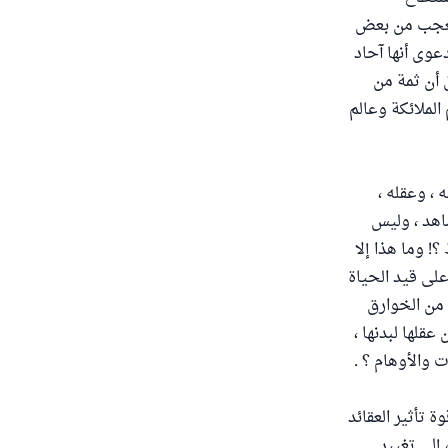
ونعجب من بعض
وى أنها آحاد
 أن ثمة من
الملائكة وعالم
 ، وعقله ،
شاهد ، وليس
! وما هذا إلا
على قيد الحياة
 من الخوارق
قلها لبدنها ،
 والأوهام ؟ .
تأثير العقائد
 إلى تغيير