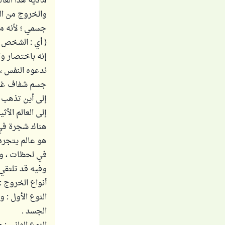
مادية هذا الع
والخروج من ال
جسمي ؛ لأنه م
( أي : الشخص )
إنه باختصار و
ندعوه النفس ، 
جسم شفاف غير م
إلى أين تذهب ب
إلى العالم الأ
هناك شجرة في 
هو عالم يتجرد 
في لحظات ، وحي
وفيه قد تلتقي ب
أنواع الخروج :
النوع الأول : 
الجسد .