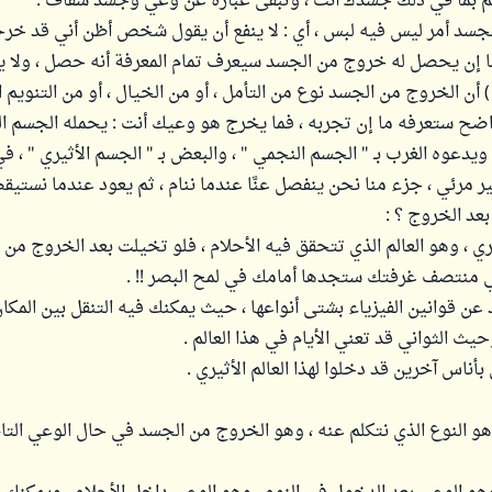
الم بما في ذلك جسدك أنت ، وتبقى عبارة عن وعي وجسد شفاف .
جسد أمر ليس فيه لبس ، أي : لا ينفع أن يقول شخص أظن أني قد خ
ا إن يحصل له خروج من الجسد سيعرف تمام المعرفة أنه حصل ، ولا ي
 أن الخروج من الجسد نوع من التأمل ، أو من الخيال ، أو من التنويم ا
اضح ستعرفه ما إن تجربه ، فما يخرج هو وعيك أنت : يحمله الجسم ال
ويدعوه الغرب بـ " الجسم النجمي " ، والبعض بـ " الجسم الأثيري " ، في
رئي ، جزء منا نحن ينفصل عنَّا عندما ننام ، ثم يعود عندما نستيقظ
عد الخروج ؟ :
ثيري ، وهو العالم الذي تتحقق فيه الأحلام ، فلو تخيلت بعد الخروج م
منتصف غرفتك ستجدها أمامك في لمح البصر !! .
عن قوانين الفيزياء بشتى أنواعها ، حيث يمكنك فيه التنقل بين المكان
ث الثواني قد تعني الأيام في هذا العالم .
أناس آخرين قد دخلوا لهذا العالم الأثيري .
وهو النوع الذي نتكلم عنه ، وهو الخروج من الجسد في حال الوعي التا