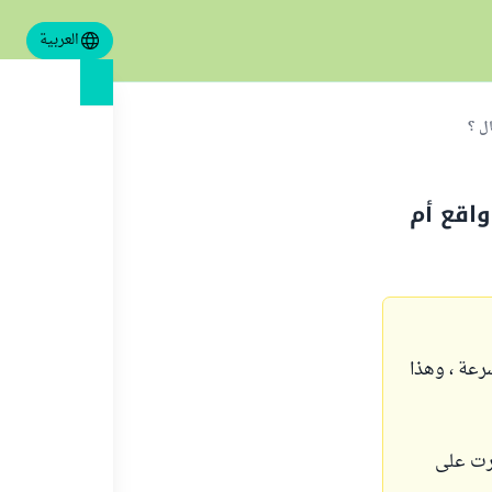
العربية
ال ؟
واقع أم
رعة ، وهذا
َرت على