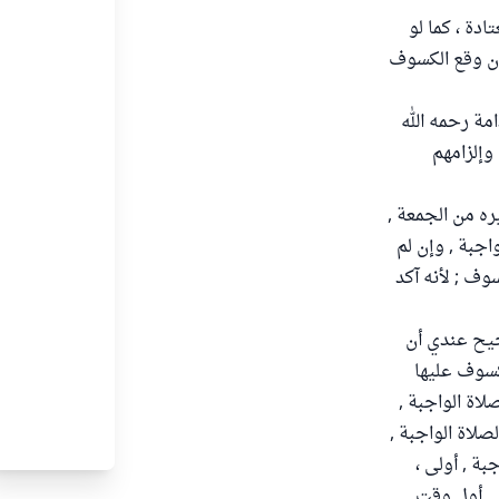
دة ، كما لو
إن وقع الكسوف
مة رحمه الله
وإلزامهم
الكسوف مع غيره من الجمعة ,
واجبة , وإن لم
سوف ; لأنه آكد
حيح عندي أن
كسوف عليها
لاة الواجبة ,
صلاة الواجبة ,
بة , أولى ،
في أول وقت