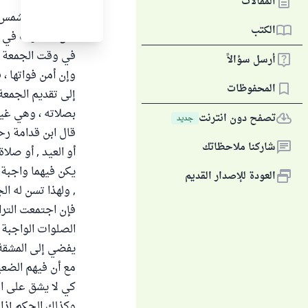
المقالات
إذا كسفت الشمس ي
الكتب
كان الكسوف في ا
في وقت الجمعة ، 
أرسل سؤالاً
وإن أمن فواتها ،
المحفوظات
إلى تقديم الجمعة
بصلاته ، وهي غير
تصفح دون انترنت
جديد
شاركنا ملاحظاتك
أو العيد , أو صلاة
يكن فيهما واجبة ك
العودة للإصدار القديم
, ولهذا تسن له ا
فإن اجتمعت الترا
الصلوات الواجبة
يفضي إلى المشقة ,
مع أن فيهم الضعي
كي لا يشق على الم
وكذلك الحكم إذا 