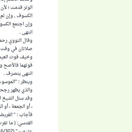
الوتر قدمت ؛ لأن 
الكسوف , وإن لم ي
وإن اجتمع الكسوف
انتهى .
صلاتان في وقت و
وخيف فوت العيد أ
فوتهما فالأصح وب
انتهى بتصرف .
وينظر : "الموسوعة الفق
والذي يظهر رجحان 
وقد سئل الشيخ اب
، أو الجمعة ، أو ال
فأجاب : " الفريض
القدسي: ( ما تقر
عثيمين" (16/307) .