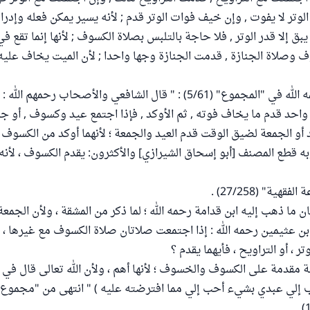
الوتر لا يفوت , وإن خيف فوات الوتر قدم ; لأنه يسير يمكن فعله وإدر
بق إلا قدر الوتر , فلا حاجة بالتلبس بصلاة الكسوف ; لأنها إنما تقع ف
 وصلاة الجنازة , قدمت الجنازة وجها واحدا ; لأن الميت يخاف عليه , 
وقال النووي رحمه الله في "المجموع" (5/61) : " قال الشافعي والأصحاب رحمهم 
احد قدم ما يخاف فوته , ثم الأوكد , فإذا اجتمع عيد وكسوف , أو
و الجمعة لضيق الوقت قدم العيد والجمعة ؛ لأنهما أوكد من الكسوف
ه قطع المصنف [أبو إسحاق الشيرازي] والأكثرون: يقدم الكسوف ، لأن
هية" (27/258) .
ما ذهب إليه ابن قدامة رحمه الله ؛ لما ذكر من المشقة ، ولأن الجمعة 
ن عثيمين رحمه الله : إذا اجتمعت صلاتان صلاة الكسوف مع غيرها ، 
وتر ، أو التراويح ، فأيهما يقدم ؟
ة مقدمة على الكسوف والخسوف ؛ لأنها أهم ، ولأن الله تعالى قال في
ب إلي عبدي بشيء أحب إلي مما افترضته عليه ) " انتهى من "مجموع 