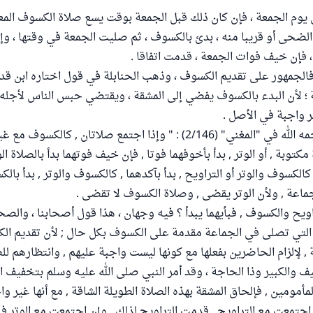
وم الجمعة ، فإن كان ذلك قبل الجمعة بوقت يسع صلاة الكسوف المعتا
لضحى أو قريبا منه ، بدئ بالكسوف ، ثم صليت الجمعة في وقتها ، و
فإن خيف فوات الجمعة ، قدمت اتفاقا .
 فالجمهور على تقديم الكسوف ، وذهب الحنابلة في قول اختاره ابن قدا
 ؛ لأن البدء بالكسوف يفضي إلى المشقة ، ويقتضي حبس الناس لأجله 
 واجبة في الأصل .
قال ابن قدامة رحمه الله في "المغني" (2/146) : " وإذا اجتمع صلاتان , ك
 مكتوبة , أو الوتر , بدأ بأخوفهما فوتا , فإن خيف فوتهما بدأ بالصلاة ال
الكسوف والوتر أو التراويح , بدأ بآكدهما , كالكسوف والوتر , بدأ بالك
لجماعة , ولأن الوتر يقضى , وصلاة الكسوف لا تقضى .
ويح والكسوف , فبأيهما يبدأ ؟ فيه وجهان ، هذا قول أصحابنا ، والص
 التي تصلى في الجماعة مقدمة على الكسوف بكل حال ; لأن تقديم ال
 لإلزام الحاضرين بفعلها مع كونها ليست واجبة عليهم , وانتظارهم للص
ف والكبير وذا الحاجة ، وقد أمر النبي صلى الله عليه وسلم بتخفيف ال
أمومين , فإلحاق المشقة بهذه الصلاة الطويلة الشاقة , مع أنها غير واج
اجتمعت مع التراويح , قدمت التراويح لذلك , وإن اجتمعت مع الوتر 