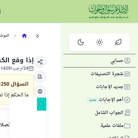
الموض
إذا وقع الك
حسابي
24/رجب/1429 الموافق 27/يوليو/2008
شجرة التصنيفات
السؤال
1250
جديد الإجابات
ما الحكم إذا
أهم الإجابات
جديد
الجواب
الجواب الشامل
الحمد لله والصلا
ملفات علمية
أولا: