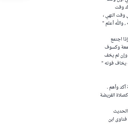
اك وقت
ي وقت النهي ،
والله أعلم "
الله : إذا اجتمع
 جمعة وكسوف
 وإن لم يخف
ه يخاف فوته "
آكد وأهم .
كصلاة الفريضة
 الحديث
فتاوى ابن