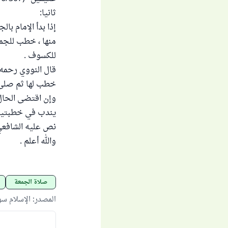
ثانيا:
إذا بدأ الإمام ب
منها ، خطب للجمع
للكسوف .
قال النووي رحمه 
خطب لها ثم صلى 
وإن اقتضى الحال 
يندب في خطبتيه 
نص عليه الشافعي 
والله أعلم .
صلاة الجمعة
المصدر
:
الإسلام س