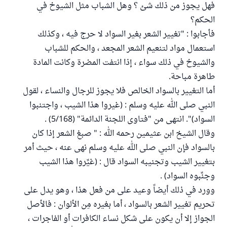
فهل يجوز من ذلك شئ ؟ وهل الشباب مثل الشيوخ في
الحكم؟
فأجابوا : "تغيير الشعر بغير السواد لا حرج فيه ، وكذلك
استعمال مواد لتنعيم الشعر المجعد ، والحكم للشباب
والشيوخ في ذلك سواء ، إذا انتفت المضرة وكانت المادة
طاهرة مباحة.
أما التغيير بالسواد الخالص فلا يجوز للرجال والنساء ، لقول
النبي صلى الله عليه وسلم : (غيروا هذا الشيب ، واجتنبوا
السواد)". انتهى من "فتاوى اللجنة الدائمة" (5/168) .
وقال الشيخ ابن عثيمين رحمه الله : " صبغ الشعر إذا كان
بالسواد فإن النبي صلى الله عليه وسلم نهى عنه ، حيث أمر
بتغيير الشيب وتجنيبه السواد قال : (غيِّروا هذا الشيب
وجنِّبوه السواد) .
وورد في ذلك أيضاً وعيد على من فعل هذا ، وهو يدل على
تحريم تغيير الشعر بالسواد ، أما بغيره مِن الألوان : فالأصل
الجواز إلا أن يكون على شكل نساء الكافرات أو الفاجرات ،