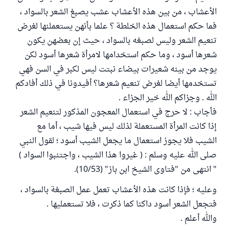
الأعشاب ، من بين هذه الأعشاب عشب يصبغ الشعر بالسواد ،
فما حكم استعمال هذه الخلطة ؟ علما بأنهن يستعملنها لغرض
تنعيم الشعر وليس لصبغه بالسواد ، حيث إن بعضهن يكون
شعرها أسود ، وما حكم استخدامها لامرأة شعرها أسود لكن
يوجد من بينه شعيرات بيضاء نبتت ليس لكبر في السن فهي
تستخدمها أيضا لغرض تنعيم شعرها؟ أفيدونا في ذلك أفادكم
الله . وجزاكم الله خير الجزاء .
فأجاب : لا حرج في استعمال المعجون المذكور لتنعيم الشعر
إذا كانت المرأة المستعملة لذلك ليس فيها شيب ، أما مع
الشيب فلا يجوز استعمال ما يجعل الشيب أسود ؛ لقول النبي
صلى الله عليه وسلم : ( غيروا هذا الشيب ، واجتنبوا السواد )
" انتهى من "فتاوى الشيخ ابن باز" (10/53).
وعليه ؛ فإذا كانت هذه الأعشاب تعمل عمل الصبغة بالسواد ،
فتجعل الشعر أسود داكنا كما ذكرت ، فلا تستعمليها .
والله أعلم .