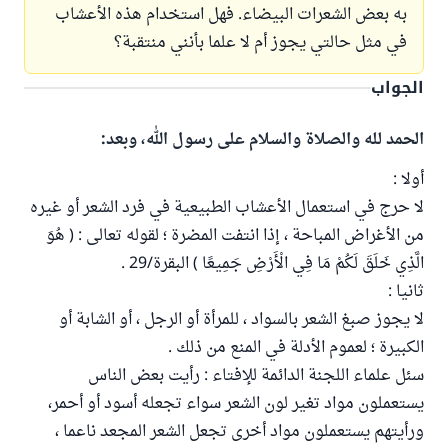
به بعض الشعرات البيضاء. فهل استخدام هذه الأعشاب
في مثل حالتي يجوز أم لا علما بأنني منتقبة؟
الجواب
الحمد لله والصلاة والسلام على رسول الله، وبعد:
أولا :
لا حرج في استعمال الأعشاب الطبيعية في فرد الشعر أو غيره
من الأغراض المباحة ، إذا انتفت المضرة ؛ لقوله تعالى : ( هُوَ
الَّذِي خَلَقَ لَكُمْ مَا فِي الْأَرْضِ جَمِيعًا ) البقرة/29 .
ثانيا :
لا يجوز صبغ الشعر بالسواد ، للمرأة أو الرجل ، أو الشابة أو
الكبيرة ؛ لعموم الأدلة في المنع من ذلك .
سئل علماء اللجنة الدائمة للإفتاء : رأيت بعض الناس
يستعملون مواد تغير لون الشعر سواء تجعله أسود أو أحمر،
ورأيتهم يستعملون مواد أخرى تجعل الشعر المجعد ناعما ،