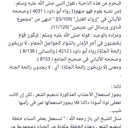
فيحرم من هذه الناحية ، لقول النبي صلى الله عليه وسلم :
(من تشبه بقوم فهو منهم) [ رواه أبو داود ( 4031 ) وصححه
الألباني في "إرواء الغليل" (5/109)] " انتهى من "مجموع
فتاوى ورسائل ابن عثيمين" (11/120).
ومراده بالوعيد : قوله صلى الله عليه وسلم : (يَكُونُ قَوْمٌ
يَخْضِبُونَ فِي آخِرِ الزَّمَانِ بِالسَّوَادِ كَحَوَاصِلِ الْحَمَامِ ، لَا يَرِيحُونَ
رَائِحَةَ الْجَنَّةِ) رواه أبو داود ( 4212 ) والنسائي ( 8/138 )
وصححه الألباني في صحيح الجامع ( 8153 ).
ومعنى (لَا يَرِيحُونَ رَائِحَةَ الْجَنَّةِ) : أي : لا يجدون رائحة الجنة
.
ثالثا :
يجوز استعمال الأعشاب المذكورة لتنعيم الشعر ، لكن إن كانت
تعطى لونا أسودا داكنا فلا يجوز استعمالها لمن في رأسها
شيب .
سئل الشيخ ابن باز رحمه الله : " تستعمل بعض النساء خلطة
لتنعيم الشعر ، وهذه الخلطة مكونة من الحناء ومجموعة من