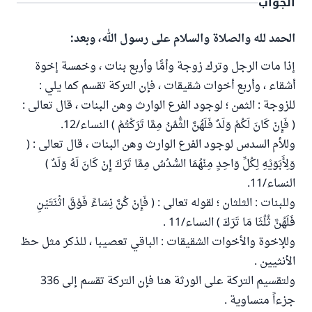
الجواب
الحمد لله والصلاة والسلام على رسول الله، وبعد:
إذا مات الرجل وترك زوجة وأمًّا وأربع بنات ، وخمسة إخوة
أشقاء ، وأربع أخوات شقيقات ، فإن التركة تقسم كما يلي :
للزوجة : الثمن ؛ لوجود الفرع الوارث وهن البنات ، قال تعالى :
( فَإِنْ كَانَ لَكُمْ وَلَدٌ فَلَهُنَّ الثُّمُنُ مِمَّا تَرَكْتُمْ ) النساء/12.
وللأم السدس لوجود الفرع الوارث وهن البنات ، قال تعالى : (
وَلِأَبَوَيْهِ لِكُلِّ وَاحِدٍ مِنْهُمَا السُّدُسُ مِمَّا تَرَكَ إِنْ كَانَ لَهُ وَلَدٌ )
النساء/11.
وللبنات : الثلثان ؛ لقوله تعالى : ( فَإِنْ كُنَّ نِسَاءً فَوْقَ اثْنَتَيْنِ
فَلَهُنَّ ثُلُثَا مَا تَرَكَ ) النساء/11 .
وللإخوة والأخوات الشقيقات : الباقي تعصيبا ، للذكر مثل حظ
الأنثيين .
ولتقسيم التركة على الورثة هنا فإن التركة تقسم إلى 336
جزءاً متساوية .