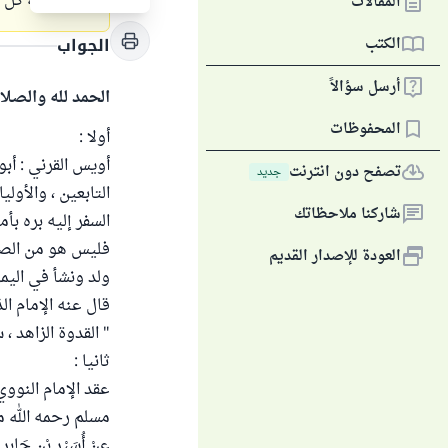
جزاكم الله كل 
المقالات
الكتب
الجواب
أرسل سؤالاً
الحمد لله والصلا
المحفوظات
أولا :
أويس القرني : أبو
تصفح دون انترنت
جديد
التابعين ، والأول
شاركنا ملاحظاتك
فليس هو من الصحا
العودة للإصدار القديم
ولد ونشأ في اليمن
قال عنه الإمام الذهب
" القدوة الزاهد ،
ثانيا :
عقد الإمام النوو
مسلم رحمه الله من 
عنْ أُسَيْرِ بْنِ جَابِرٍ 