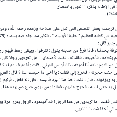
 في الإطالة بذكره " انتهى باختصار.
في ترجمته بعض القصص التي تدل على صلاحه وزهده رحمه الله ، ومن 
جابر قال :
فة يحدثنا ، فاذا فرغ من حديثه يقول : تفرقوا . ويبقى رهط فيهم رج
لم بكلامه ، فأحببته ، ففقدته ، فقلت لأصحابي : هل تعرفون رجلا كان 
 من القوم : نعم أنا أعرفه ، ذاك أويس القرني . قلت : أفتعرف منزله ؟ قا
جئت حجرته ، فخرج إلي فقلت : يا أخي ما حبسك عنا ؟ قال : العري .
ويؤذونه . قال : قلت : خذ هذا البرد فالبسه . قال : لا تفعل ، فإنهم إذ
 أزل به حتى لبسه ، فخرج عليهم ، فقالوا : مَن ترون خدع عن برده هذا
لس فقلت : ما تريدون من هذا الرجل ! قد آذيتموه ، الرجل يعرى مرة و
اني أخذا شديدا " انتهى.