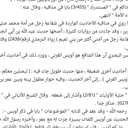
تدرك " (3/455) بابا في مناقبه ، وقال عنه :
الأمة " انتهى.
 روي في مناقبه الأحاديث الواردة في شفاعة رجل من أمة محمد صلى 
ن ، وقد جاءت من روايات كثيرة ، أصحها حديث عبد الله بن أبي الجد
ليدخُلَنَّ الجنة بشفاعة
 .
 البصري أن هذا الشافع هو أويس القرني ، وورد ذلك في أحاديث أخ
حاديث أخرى ضعيفة ، منها حديث طويل جاء فيه : ( ليصلين معكم 
 أويس القرني ) ...إلى آخر الحديث ، وفيه حوار مطول بينه وبين عمر ب
 .
رواه أبو نعيم في " حلية الأولياء " (2/81) وأشار إلى ضعفه . وقال الشيخ الألباني
رحمه الله – وقد عقد في كتابه " الموضوعات " بابا في ذكر أويس - :
الحديث عن أويس كلمات يسيرة جرت له مع عمر ، وأخبره رسول الله صل
تي عليكم أويس ، فإن استطعت أن يستغفر لك فافعل ) فأطال القُصَّا