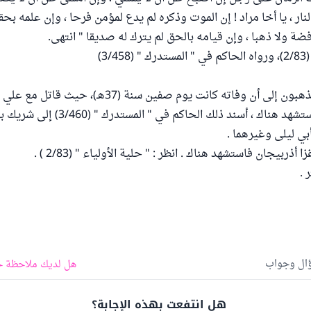
لنار ، يا أخا مراد ! إن الموت وذكره لم يدع لمؤمن فرحا ، وإن علمه بحق
ضة ولا ذهبا ، وإن قيامه بالحق لم يترك له صديقا " انتهى.
3/)
وأكثر أهل العلم يذهبون إلى أن وفاته كانت يوم صفين سنة (37ه
رضي الله عنه واستشهد هناك ، أسند ذلك الحاكم في " ا
بي ليلى وغيرهما .
أذربيجان فاستشهد هناك . انظر : " حلية الأولياء " (2/83 ) .
 .
ؤال وجواب
هل لديك ملاحظة ح
هل انتفعت بهذه الإجابة؟