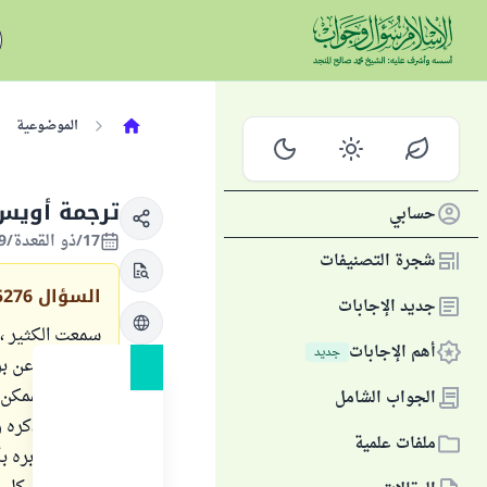
الموضوعية
ترجمة أويس 
حسابي
17/ذو القعدة/1429 الموافق 15/نوفمبر/2008
شجرة التصنيفات
السؤال
5276
جديد الإجابات
سمعت الكثير ، 
أهم الإجابات
جديد
القرني ، وعن بر
هل من الممكن 
الجواب الشامل
هل فعلا ذكره ر
ملفات علمية
كيف كان بره بأ