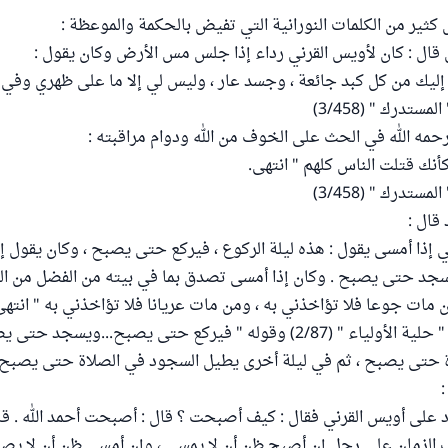
ثير من الكلمات النورانية التي تفيض بالحكمة والموعظة :
قال : كان لأويس القرني رداء إذا جلس مس الأرض وكان يقول :
ر إليك من كل كبد جائعة ، وجسد عار ، وليس لي إلا ما على ظهري وفي 
ستدرك " (3/458)
حمه الله في الحث على الخوف من الله ودوام مراقبته :
كأنك قتلت الناس كلهم " انتهى.
ستدرك " (3/458)
قال :
ي إذا أمسى يقول : هذه ليلة الركوع ، فيركع حتى يصبح ، وكان يقول إ
يسجد حتى يصبح . وكان إذا أمسى تصدق بما في بيته من الفضل من ال
ن مات جوعا فلا تؤاخذني به ، ومن مات عريانا فلا تؤاخذني به " انتهى
رواه أبو نعيم في " حلية الأولياء " (2/87) وقوله " فيركع حتى يصبح...وي
ة حتى يصبح ، ثم في ليلة أخرى يطيل السجود في الصلاة حتى يصبح 
 على أويس القرني فقال : كيف أصبحت ؟ قال : أصبحت أحمد الله . قال
 الزمان على رجل إن أصبح ظن أن لا يمسي ، وإن أمسى ظن أن لا يصب