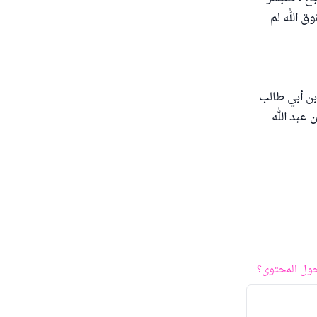
وق الله لم
ـ)، حيث قاتل مع علي بن أبي طالب
لمستدرك " (3/460) إلى شريك بن عبد الله
ول المحتوى؟