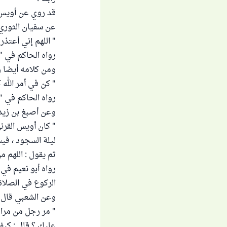
قد روي عن أويس ك
عن سفيان الثوري 
" اللهم إني أعتذ
رواه الحاكم في " الم
ومن كلامه أيضا ر
" كن في أمر الله 
رواه الحاكم في " الم
وعن أصبغ بن زيد 
" كان أويس القرن
ليلة السجود ، ف
ثم يقول : اللهم م
الركوع في الصلا
وعن الشعبي قال :
" مر رجل من مراد
عليك ؟ قال : كيف