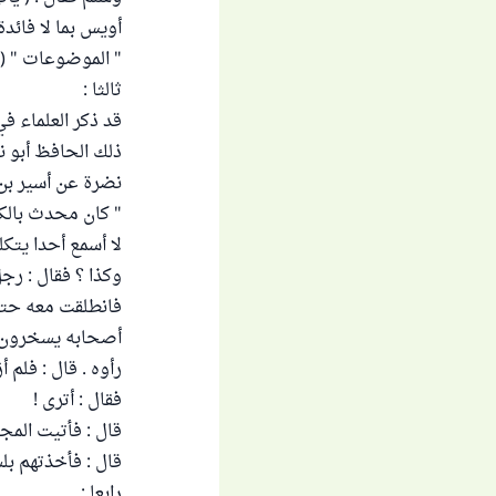
أويس بما لا فائدة
" الموضوعات " (2/44) .
ثالثا :
قد ذكر العلماء 
نضرة عن أسير بن 
" كان محدث بالكو
لا أسمع أحدا يتك
وكذا ؟ فقال : رجل
فانطلقت معه حتى 
أصحابه يسخرون به 
رأوه . قال : فلم
فقال : أترى !
قال : فأتيت المج
قال : فأخذتهم بلس
رابعا :