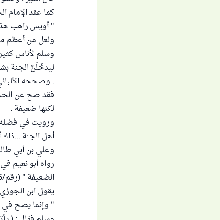
كما عقد الإمام الحاكم في " المس
" أويس راهب هذه 
ولعل من أعظم ما
وسلم لأناس كثيري
. وصححه الألباني
فقد صح عن الحسن
لكنها ضعيفة .
ورويت في فضله أ
أهل الجنة ...ذاك
وعلي بن أبي طالب
الضعيفة " (رقم/6276) : منكر جدا .
يقول ابن الجوزي 
" وإنما يصح في 
وسلم فقال : ( يأ