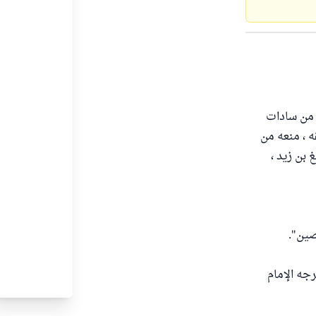
، من سادات
ه ، منعه من
عيم في " حلية الأولياء " (2/87) عن أصبغ بن زيد ،
صين".
جه الإمام