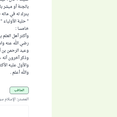
بالجنة أو مبشر با
يترك له في ماله ف
" حلية الأولياء " (2/83)، ورواه الحاكم في " المستدرك " (458
خامسا :
وعبد الرحمن بن أ
وذكر آخرون أنه غزا 
والأول عليه الأكثر
والله أعلم .
المناقب
المصدر
:
الإسلام س