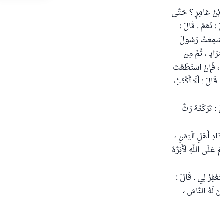
 بْنُ عَامِرٍ ؟ حَتَّى
: نَعَمْ . قَالَ :
َ سَمِعْتُ رَسُولَ
رَادٍ ، ثُمَّ مِنْ
ّهُ ، فَإِنْ اسْتَطَعْتَ
قَالَ : أَلَا أَكْتُبُ
: تَرَكْتُهُ رَثَّ
دِ أَهْلِ الْيَمَنِ ،
َلَى اللَّهِ لَأَبَرَّهُ
غْفِرْ لِي . قَالَ :
َ لَهُ النَّاسُ ،