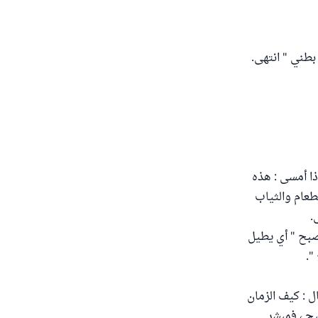
بطني " انتهى.
ذا أمسى : هذه
طعام والثياب
.
سجد حتى يصبح " أي يطيل
".
 : كيف الزمان
ح ، فمبشر