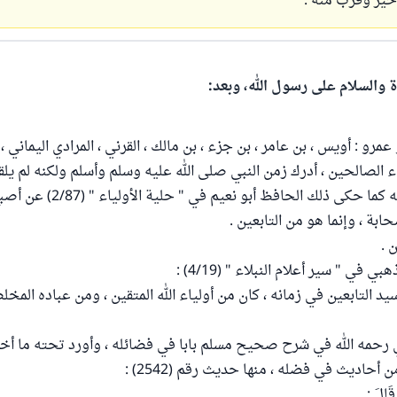
خير وقرب منه .
ة والسلام على رسول الله، وبعد:
 عمرو : أويس ، بن عامر ، بن جزء ، بن مالك ، القرني ، المرادي اليماني 
ياء الصالحين ، أدرك زمن النبي صلى الله عليه وسلم وأسلم ولكنه لم يلق
السفر إليه بره بأمه كما حكى ذلك الحافظ أبو ن
بة ، وإنما هو من التابعين .
 .
ي في " سير أعلام النبلاء " (4/19) :
 سيد التابعين في زمانه ، كان من أولياء الله المتقين ، ومن عباده المخل
ي رحمه الله في شرح صحيح مسلم بابا في فضائله ، وأورد تحته ما أخر
أحاديث في فضله ، منها حديث رقم (2542) :
قَالَ :