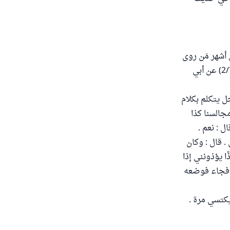
أشهر مَن روى
ذلك الحافظ أبو نعيم في كتابه العظيم " حلية الأولياء " ، فكان مما جاء فيه بسنده (2/79) عن أبي
ل يتكلم بكلام
مجالسنا كذا
ل : نعم .
 قال : وكان
ًا يؤذونني إذا
 . فجاء فوضعه
يكتسي مرة .