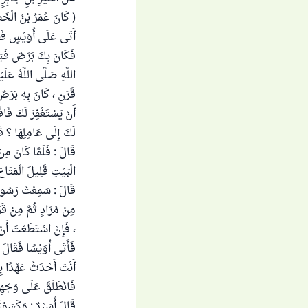
( كَانَ عُمَرُ بْنُ الْخَ
أَتَى عَلَى أُوَيْسٍ فَقَا
فَكَانَ بِكَ بَرَصٌ فَبَر
اللَّهِ صَلَّى اللَّهُ عَلَ
قَرَنٍ ، كَانَ بِهِ بَرَصٌ ف
أَنْ يَسْتَغْفِرَ لَكَ فَاف
لَكَ إِلَى عَامِلِهَا ؟ قَ
قَالَ : فَلَمَّا كَانَ مِنْ
الْبَيْتِ قَلِيلَ الْمَتَاعِ
قَالَ : سَمِعْتُ رَسُولَ ا
مِنْ مُرَادٍ ثُمَّ مِنْ قَرَن
، فَإِنْ اسْتَطَعْتَ أَنْ 
فَأَتَى أُوَيْسًا فَقَالَ 
أَنْتَ أَحْدَثُ عَهْدًا بِ
فَانْطَلَقَ عَلَى وَجْهِه
قَالَ أُسَيْرٌ : وَكَسَوْتُ