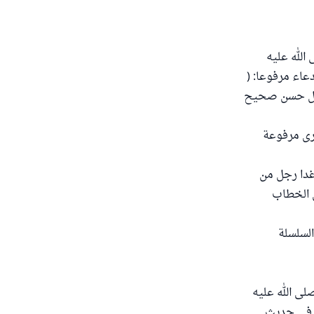
الله عليه
عاء مرفوعا: (
 رجل من أمتي أكثر من بني تميم ) رواه الترمذي (رقم/2438) وقال حسن صحيح
رى مرفوعة
غدا رجل من
ن الخطاب
 في " السلسلة
ى الله عليه
ص في حديث