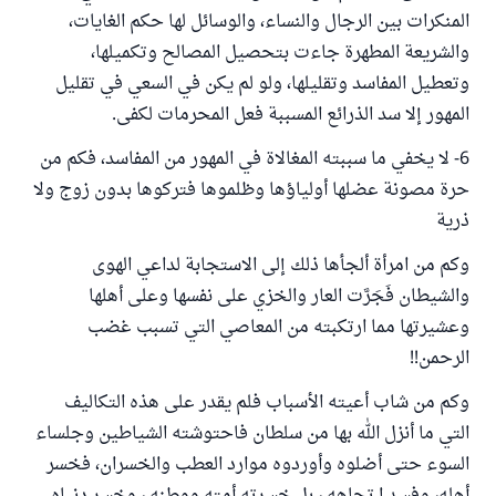
المنكرات بين الرجال والنساء، والوسائل لها حكم الغايات،
والشريعة المطهرة جاءت بتحصيل المصالح وتكميلها،
وتعطيل المفاسد وتقليلها، ولو لم يكن في السعي في تقليل
المهور إلا سد الذرائع المسببة فعل المحرمات لكفى.
6- لا يخفي ما سببته المغالاة في المهور من المفاسد، فكم من
حرة مصونة عضلها أولياؤها وظلموها فتركوها بدون زوج ولا
ذرية
وكم من امرأة ألجأها ذلك إلى الاستجابة لداعي الهوى
والشيطان فَجَرَّت العار والخزي على نفسها وعلى أهلها
وعشيرتها مما ارتكبته من المعاصي التي تسبب غضب
الرحمن!!
وكم من شاب أعيته الأسباب فلم يقدر على هذه التكاليف
التي ما أنزل الله بها من سلطان فاحتوشته الشياطين وجلساء
السوء حتى أضلوه وأوردوه موارد العطب والخسران، فخسر