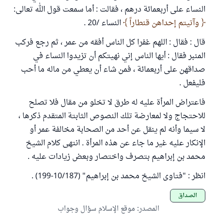
النساء على أربعمائة درهم ، فقالت : أما سمعت قول الله تعالى:
وآتيتم إحداهن قنطاراً
النساء /20 .
قال : فقال : اللهم غفرا كل الناس أفقه من عمر ، ثم رجع فركب
المنبر فقال : أيها الناس إني نهيتكم أن تزيدوا النساء في
صداقهن على أربعمائة ، فمن شاء أن يعطي من ماله ما أحب
فليفعل .
فاعتراض المرأة عليه له طرق لا تخلو من مقال فلا تصلح
للاحتجاج ولا لمعارضة تلك النصوص الثابتة المتقدم ذكرها ،
لا سيما وأنه لم ينقل عن أحد من الصحابة مخالفة عمر أو
الإنكار عليه غير ما جاء عن هذه المرأة . انتهى كلام الشيخ
محمد بن إبراهيم بتصرف واختصار وبعض زيادات عليه .
انظر : "فتاوى الشيخ محمد بن إبراهيم" (10/187-199) .
الصداق
المصدر
:
موقع الإسلام سؤال وجواب