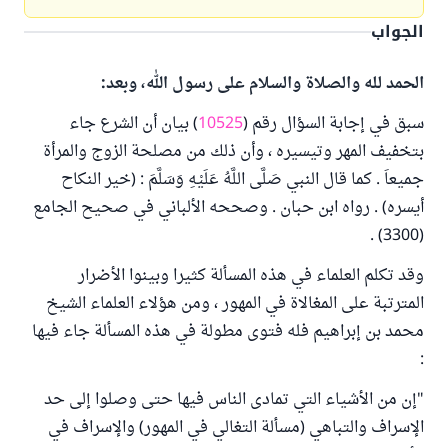
الجواب
الحمد لله والصلاة والسلام على رسول الله، وبعد:
سبق في إجابة السؤال رقم (
10525
) بيان أن الشرع جاء
بتخفيف المهر وتيسيره ، وأن ذلك من مصلحة الزوج والمرأة
جميعاَ . كما قال النبي صَلَّى اللَّهُ عَلَيْهِ وَسَلَّمَ : (خير النكاح
أيسره) . رواه ابن حبان . وصححه الألباني في صحيح الجامع
(3300) .
وقد تكلم العلماء في هذه المسألة كثيرا وبينوا الأضرار
المترتبة على المغالاة في المهور ، ومن هؤلاء العلماء الشيخ
محمد بن إبراهيم فله فتوى مطولة في هذه المسألة جاء فيها
:
"إن من الأشياء التي تمادى الناس فيها حتى وصلوا إلى حد
الإسراف والتباهي (مسألة التغالي في المهور) والإسراف في