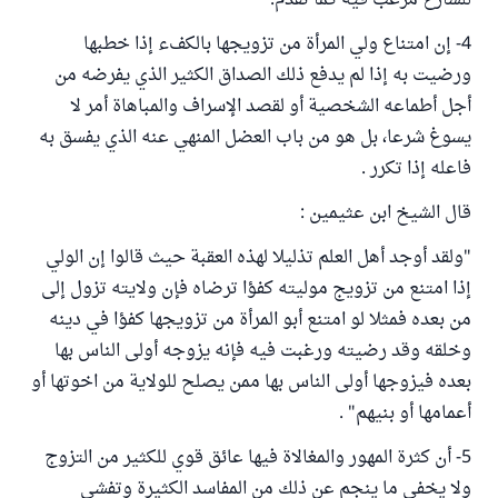
للشارع مرغب فيه كما تقدم.
4- إن امتناع ولي المرأة من تزويجها بالكفء إذا خطبها
ورضيت به إذا لم يدفع ذلك الصداق الكثير الذي يفرضه من
أجل أطماعه الشخصية أو لقصد الإسراف والمباهاة أمر لا
يسوغ شرعا، بل هو من باب العضل المنهي عنه الذي يفسق به
فاعله إذا تكرر .
قال الشيخ ابن عثيمين :
"ولقد أوجد أهل العلم تذليلا لهذه العقبة حيث قالوا إن الولي
إذا امتنع من تزويج موليته كفؤا ترضاه فإن ولايته تزول إلى
من بعده فمثلا لو امتنع أبو المرأة من تزويجها كفؤا في دينه
وخلقه وقد رضيته ورغبت فيه فإنه يزوجه أولى الناس بها
بعده فيزوجها أولى الناس بها ممن يصلح للولاية من اخوتها أو
أعمامها أو بنيهم" .
5- أن كثرة المهور والمغالاة فيها عائق قوي للكثير من التزوج
ولا يخفى ما ينجم عن ذلك من المفاسد الكثيرة وتفشي