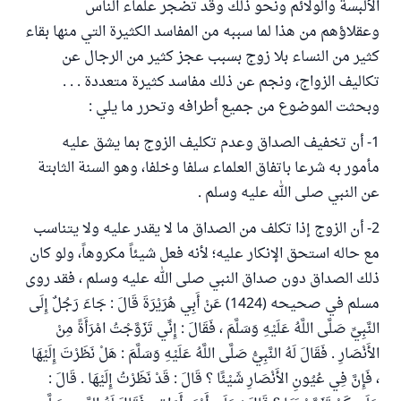
الألبسة والولائم ونحو ذلك وقد تضجر علماء الناس
وعقلاؤهم من هذا لما سببه من المفاسد الكثيرة التي منها بقاء
كثير من النساء بلا زوج بسبب عجز كثير من الرجال عن
تكاليف الزواج، ونجم عن ذلك مفاسد كثيرة متعددة . . .
وبحثت الموضوع من جميع أطرافه وتحرر ما يلي :
1- أن تخفيف الصداق وعدم تكليف الزوج بما يشق عليه
مأمور به شرعا باتفاق العلماء سلفا وخلفا، وهو السنة الثابتة
عن النبي صلى الله عليه وسلم .
2- أن الزوج إذا تكلف من الصداق ما لا يقدر عليه ولا يتناسب
مع حاله استحق الإنكار عليه؛ لأنه فعل شيئاً مكروهاً، ولو كان
ذلك الصداق دون صداق النبي صلى الله عليه وسلم ، فقد روى
مسلم في صحيحه (1424) عَنْ أَبِي هُرَيْرَةَ قَالَ : جَاءَ رَجُلٌ إِلَى
النَّبِيِّ صَلَّى اللَّهُ عَلَيْهِ وَسَلَّمَ ، فَقَالَ : إِنِّي تَزَوَّجْتُ امْرَأَةً مِنْ
الأَنْصَارِ . فَقَالَ لَهُ النَّبِيُّ صَلَّى اللَّهُ عَلَيْهِ وَسَلَّمَ : هَلْ نَظَرْتَ إِلَيْهَا
، فَإِنَّ فِي عُيُونِ الأَنْصَارِ شَيْئًا ؟ قَالَ : قَدْ نَظَرْتُ إِلَيْهَا . قَالَ :