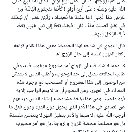
عَلَى كَمْ تَزَوَّجْتَهَا ؟ قَالَ : عَلَى أَرْبَعِ أَوَاقٍ . فَقَالَ لَهُ النَّبِيُّ صَلَّى
اللَّهُ عَلَيْهِ وَسَلَّمَ : عَلَى أَرْبَعِ أَوَاقٍ ! كَأَنَّمَا تَنْحِتُونَ الْفِضَّةَ مِنْ
عُرْضِ هَذَا الْجَبَلِ ! مَا عِنْدَنَا مَا نُعْطِيكَ ، وَلَكِنْ عَسَى أَنْ نَبْعَثَكَ
فِي بَعْثٍ تُصِيبُ مِنْهُ . قَالَ : فَبَعَثَ بَعْثًا إِلَى بَنِي عَبْسٍ بَعَثَ
ذَلِكَ الرَّجُلَ فِيهِمْ . .
قال النووي في شرحه لهذا الحديث: معنى هذا الكلام كراهة
إكثار المهر بالنسبة إلى حال الزوج اهـ.
3- ومما لا شك فيه أن الزواج أمر مشروع مرغوب فيه، وفي
غالب الحالات يصل إلى حد الوجوب، وأغلب الناس لا يتمكن
من الوصول إلى هذا المشروع أو المستحب مع وجود هذه
المغالاة في المهور. ومن المعلوم أن ما لا يتم الواجب إلا به
فهو واجب ، ومن هذا يؤخذ مشروعية إرشاد الناس وردعهم
عن التمادي في هذا الأمر الذي يحول دون المرء ودون فعل ما
أوجبه الله عليه، لا سيما والأمر بتقليل المهر لا يتضمن مفسدة،
بل هو مصلحة محضة للزوج والزوجة، بل هو أمر محبوب