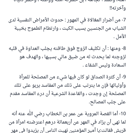
أهله، وفسد ا تجاهه ، بل خسرته أمته ووطنه ، وخسر دنياه
وآخرته!!
7- من أضرار المغالاة في المهور : حدوث الأمراض النفسية لدى
الشباب من الجنسين بسبب الكبت ، وارتطام الطموح بخيبة
الأمل .
8- ومنها : أن تكليف الزوج فوق طاقته يجلب العداوة في قلبه
لزوجته لما يحدث له من ضيق مالي بسببها ، والهدف هو
السعادة وليس الشقاء .
9- أن كثرة الصداق لو كان فيها شيء من المصلحة للمرأة
وأوليائها فإن ما يترتب على ذلك من المفاسد يربو على تلك
المصلحة إن وجدت ، والقاعدة الشرعية أن درء المفاسد مقدم
على جلب المصالح.
10- أما القصة المروية عن عمر بن الخطاب رضي الله عنه أنه
لما نهى أن يزاد في المهر عن أربعمائة درهم اعترضته امرأة من
قريش فقالت:يا أمير المؤمنين نهيت الناس أن يزيدوا في مهر