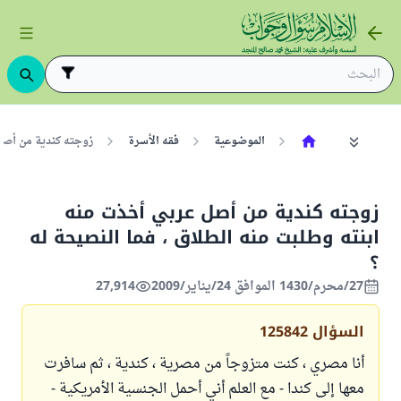
الموضوعية
فقه الأسرة
زوجته كندية من أصل 
زوجته كندية من أصل عربي أخذت منه
ابنته وطلبت منه الطلاق ، فما النصيحة له
؟
27/محرم/1430 الموافق 24/يناير/2009
27,914
السؤال
125842
أنا مصري ، كنت متزوجاً من مصرية ، كندية ، ثم سافرت
معها إلى كندا - مع العلم أني أحمل الجنسية الأمريكية -