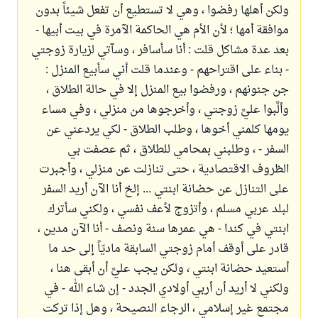
ولكن أهلها رفضوا ، وهي لا تستطيع أن تفعل شيئاً بدون
موافقة أمها ؛ لأن الأم هي الحاكمة الآمرة في بيت أبيها -
بعد عدة مشاكل قلت : أنا سأسافر ، وسآتي لزيارة زوجتي
- بناء على اقتراحهم - وعندما قلت أني سأبيع المنزل :
جن جنونهم ، ورفضوا بيع المنزل إلا في حالة الطلاق ،
وألَّبوا عليَّ زوجتي ، وأخرجوها من منزلي ، وفي مساء
يومها كلمني أخوها ، وطلب الطلاق - لكي يردعني عن
السفر - ، وطلبني بمحامي للطلاق ، ثم عصفت بي
الظروف الاقتصادية ، حتى تنازلت عن منزلي ، وأجبرت
على التنازل عن حضانة ابنتي ... إلخ أنا الآن أريد السفر
لبلد عربي مسلم ، وأتزوج لأعف نفسي ، ولكني سأترك
ابنتي في كندا - هي عمرها سنة ونصف - أنا الآن مدين ،
قادر على أوقف أمام زوجتي السابقة ماديّاً إلى حد ما
أستعيد حضانة ابنتي ، ولكن يجب عليَّ أن أبقى هنا ،
ولكني لا أريد أن أربي أولادي الجدد - إن شاء الله - في
مجتمع غير إسلامي ، الرجاء النصيحة ، وهل إذا تركت