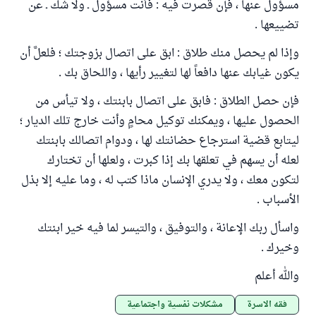
مسؤول عنها ، فإن قصرت فيه : فأنت مسؤول ـ ولا شك ـ عن
تضييعها .
وإذا لم يحصل منك طلاق : ابق على اتصال بزوجتك ؛ فلعلَّ أن
يكون غيابك عنها دافعاً لها لتغيير رأيها ، واللحاق بك .
فإن حصل الطلاق : فابق على اتصال بابنتك ، ولا تيأس من
الحصول عليها ، ويمكنك توكيل محامٍ وأنت خارج تلك الديار ؛
ليتابع قضية استرجاع حضانتك لها ، ودوام اتصالك بابنتك
لعله أن يسهم في تعلقها بك إذا كبرت ، ولعلها أن تختارك
لتكون معك ، ولا يدري الإنسان ماذا كتب له ، وما عليه إلا بذل
الأسباب .
واسأل ربك الإعانة ، والتوفيق ، والتيسر لما فيه خير ابنتك
وخيرك .
والله أعلم
فقه الأسرة
مشكلات نفسية واجتماعية