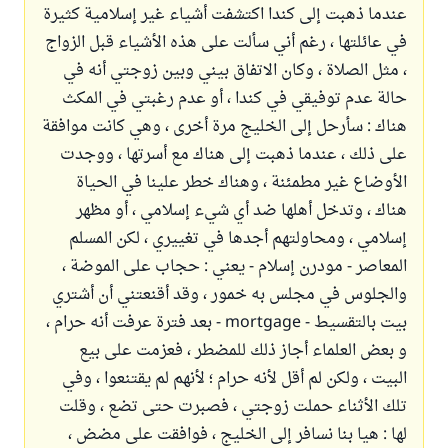
عندما ذهبت إلى كندا اكتشفت أشياء غير إسلامية كثيرة
في عائلتها ، رغم أني سألت على هذه الأشياء قبل الزواج
، مثل الصلاة ، وكان الاتفاق بيني وبين زوجتي أنه في
حالة عدم توفيقي في كندا ، أو عدم رغبتي في المكث
هناك : سأرحل إلى الخليج مرة أخرى ، وهي كانت موافقة
على ذلك ، عندما ذهبت إلى هناك مع أسرتها ، ووجدت
الأوضاع غير مطمئنة ، وهناك خطر علينا في الحياة
هناك ، وتدخل أهلها ضد أي شيء إسلامي ، أو مظهر
إسلامي ، ومحاولتهم أجدها في تغييري ، لكن المسلم
المعاصر - مودرن إسلام - يعني : حجاب على الموضة ،
والجلوس في مجلس به خمور ، وقد أقنعتني أن أشتري
بيت بالتقسيط - mortgage - بعد فترة عرفت أنه حرام ،
و بعض العلماء أجاز ذلك للمضطر ، فعزمت على بيع
البيت ، ولكن لم أقل لأنه حرام ؛ لأنهم لم يقتنعوا ، وفي
تلك الأثناء حملت زوجتي ، فصبرت حتى تضع ، وقلت
لها : هيا بنا نسافر إلى الخليج ، فوافقت على مضض ،