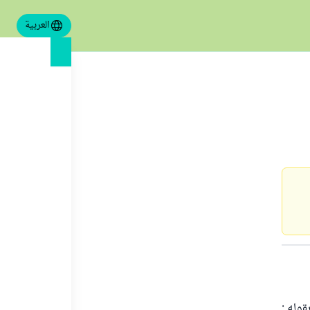
العربية
وله :