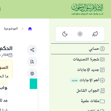
الموضوعية
الحكم
حسابي
04/رجب/1420 الموافق 13/أكتوبر/1999
شجرة التصنيفات
السؤ
جديد الإجابات
ما ال
أهم الإجابات
جديد
الجواب
الجواب الشامل
الحمد لل
ملفات علمية
عرضنا ال