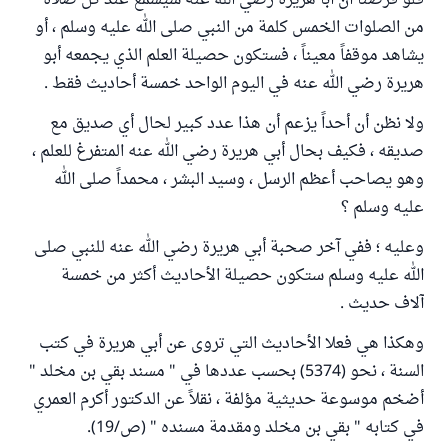
فلو فرضنا أن أبا هريرة رضي الله عنه سيسمع عند كل صلاة
من الصلوات الخمس كلمة من النبي صلى الله عليه وسلم ، أو
يشاهد موقفاً معيناً ، فستكون حصيلة العلم الذي يجمعه أبو
هريرة رضي الله عنه في اليوم الواحد خمسة أحاديث فقط .
ولا نظن أن أحداً يزعم أن هذا عدد كبير لحال أي صديق مع
صديقه ، فكيف بحال أبي هريرة رضي الله عنه المتفرغ للعلم ،
وهو يصاحب أعظم الرسل ، وسيد البشر ، محمداً صلى الله
عليه وسلم ؟
وعليه ؛ ففي آخر صحبة أبي هريرة رضي الله عنه للنبي صلى
الله عليه وسلم ستكون حصيلة الأحاديث أكثر من خمسة
آلاف حديث .
وهكذا هي فعلا الأحاديث التي تروى عن أبي هريرة في كتب
السنة ، نحو (5374) بحسب عددها في " مسند بقي بن مخلد "
أضخم موسوعة حديثية مؤلفة ، نقلاً عن الدكتور أكرم العمري
في كتابه " بقي بن مخلد ومقدمة مسنده " (ص/19).