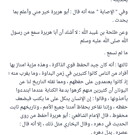
بحديثه .
وفي " الإصابة " عنه أنه قال : أبو هريرة خير مني وأعلم بما
يحدث .
وعن طلحة بن عُبيد الله : لا أشك أن أبا هريرة سمع من رسول
الله صلى الله عليه وسلم
ما لم نسمع .
ثالثها : أنه كان جيد الحفظ قوي الذاكرة ، وهذه مزية امتاز بها
أفراد من الناس كانوا كثيرين في زمن البداوة ، وما يقرب منه ؛
إذ كانوا يعتمدون على حفظهم ، ومما نقله التاريخ لنا عن
اليونان أن كثيرين منهم كرهوا بدعة الكتابة عندما ابتدءوا
يأخذونها ، وقالوا : إن الإنسان يتكل على ما يكتب فيضعف
حفظه ، وإننا نفاخر بحفاظ أمتنا جميع الأمم ، وتاريخهم ثابت
محفوظ ، قال الإمام الشافعيّ : أبو هريرة أحفظ من روى
الحديث في دهره ، وقال البخاري مثل ذلك ، إلا أنه قال :
عصره . بدل دهره .