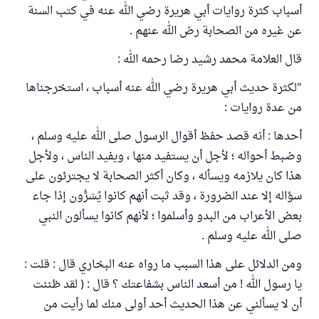
أسباب كثرة روايات أبي هريرة رضي الله عنه في كتب السنة
عن غيره من الصحابة رض الله عنهم .
قال العلامة محمد رشيد رضا رحمه الله :
"لكثرة حديث أبي هريرة رضي الله عنه أسباب ، استخرجناها
من عدة روايات :
أحدها : أنه قصد حفظ أقوال الرسول صلى الله عليه وسلم ،
وضبط أحواله ؛ لأجل أن يستفيد منها ، ويفيد الناس ، ولأجل
هذا كان يلازمه ويسأله ، وكان أكثر الصحابة لا يجترئون على
سؤاله إلا عند الضرورة ، وقد ثبت أنهم كانوا يُسَرُّون إذا جاء
بعض الأعراب من البدو وأسلموا ؛ لأنهم كانوا يسألون النبي
صلى الله عليه وسلم .
ومن الدلائل على هذا السبب ما رواه عنه البخاري قال : قلت :
يا رسول الله ! من أسعد الناس بشفاعتك ؟ قال : ( لقد ظننت
أن لا يسألني عن هذا الحديث أحد أولى منك لما رأيت من