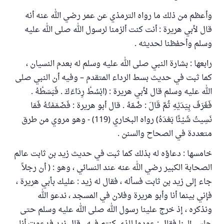
وأعظم من ذلك ما رواه الترمذي عن عمر رضي الله عنه أنه
قال لأبي هريرة : أنت كنت ألزمنا لرسول الله صلى الله عليه
وسلم وأحفظنا لحديثه .
رابعها : بشارة النبي صلى الله عليه وسلم له بعدم النسيان ،
كما ثبت في حديث بسط الرداء المتقدم – وفيه أن النبي صلى
الله عليه وسلم قال لأبي هريرة : (ابْسُطْ رِدَاءَكَ . فَبَسَطْهُ .
فَغَرَفَ بِيَدَيْهِ ثُمَّ قَالَ : ضُمّهُ . قال أبو هريرة : فَضَمَمْتُهُ فَمَا
نَسِيتُ شَيْئًا بَعْدَهُ) رواه البخاري (119) - وهو مروي من طرق
متعددة في الصحاح والسنن .
خامسها : دعاؤه له بذلك كما ثبت في حديث زيد بن ثابت عالم
الصحابة الكبير رضي الله عنه عند النسائي ، وهو : ( أن رجلاً
جاء إلى زيد بن ثابت فسأله ، فقال له زيد : عليك بأبي هريرة ،
فإني بينما أنا وأبو هريرة وفلان في المسجد ، ندعو الله
ونذكره ، إذ خرج علينا رسول الله صلى الله عليه وسلم حتى