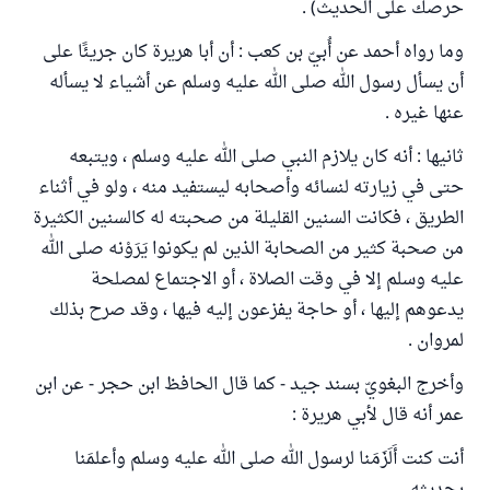
حرصك على الحديث) .
وما رواه أحمد عن أُبيّ بن كعب : أن أبا هريرة كان جريئًا على
أن يسأل رسول الله صلى الله عليه وسلم عن أشياء لا يسأله
عنها غيره .
ثانيها : أنه كان يلازم النبي صلى الله عليه وسلم ، ويتبعه
حتى في زيارته لنسائه وأصحابه ليستفيد منه ، ولو في أثناء
الطريق ، فكانت السنين القليلة من صحبته له كالسنين الكثيرة
من صحبة كثير من الصحابة الذين لم يكونوا يَرَوْنه صلى الله
عليه وسلم إلا في وقت الصلاة ، أو الاجتماع لمصلحة
يدعوهم إليها ، أو حاجة يفزعون إليه فيها ، وقد صرح بذلك
لمروان .
وأخرج البغويّ بسند جيد - كما قال الحافظ ابن حجر - عن ابن
عمر أنه قال لأبي هريرة :
أنت كنت أَلَزَمَنا لرسول الله صلى الله عليه وسلم وأعلمَنا