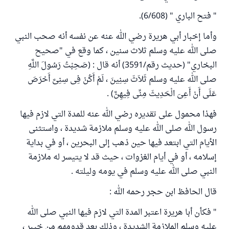
" فتح الباري " (6/608).
وأما إخبار أبي هريرة رضي الله عنه عن نفسه أنه صحب النبي
صلى الله عليه وسلم ثلاث سنين ، كما وقع في "صحيح
البخاري" (حديث رقم/3591) أنه قال : (صَحِبْتُ رَسُولَ اللَّهِ
صلى الله عليه وسلم ثَلاَثَ سِنِينَ ، لَمْ أَكُنْ فِى سِنِىَّ أَحْرَصَ
عَلَى أَنْ أَعِىَ الْحَدِيثَ مِنِّى فِيهِنَّ) .
فهذا محمول على تقديره رضي الله عنه للمدة التي لازم فيها
رسول الله صلى الله عليه وسلم ملازمة شديدة ، واستثنى
الأيام التي ابتعد فيها حين ذهب إلى البحرين ، أو في بداية
إسلامه ، أو في أيام الغزوات ، حيث قد لا يتيسر له ملازمة
النبي صلى الله عليه وسلم في يومه وليلته .
قال الحافظ ابن حجر رحمه الله :
" فكأن أبا هريرة اعتبر المدة التي لازم فيها النبي صلى الله
عليه وسلم الملازمة الشديدة ، وذلك بعد قدومهم من خيبر ،