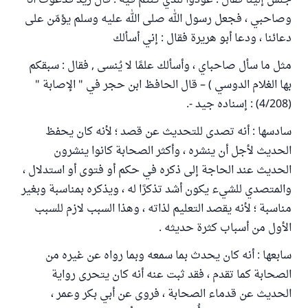
جلس إلينا فقال : عودوا للذي كنتم فيه . قال زيد فدعوت أنا
وصاحبي ، فجعل رسول الله صلى الله عليه وسلم يؤمّن على
دعائنا ، ودعا أبو هريرة فقال : إني أسألك
مثل ما سأل صاحباي ، وأسألك علمًا لا يُنسى , فقال : سبقكم
بها الغلام الدوسي ) – قال الحافظ ابن حجر في " الإصابة "
(4/208) : إسناده جيد -.
سادسها : أنه تصدى للتحديث عن قصد ؛ لأنه كان يحفظ
الحديث لأجل أن ينشره ، وأكثر الصحابة كانوا ينشرون
الحديث عند الحاجة إلى ذكره في حكم أو فتوى أو استدلال ،
والمتصدي للشيء يكون أشد تذكرًا له ، ويذكره بمناسبة وبغير
مناسبة ؛ لأنه يقصد التعليم لذاته ، وهذا السبب لازم للسبب
الأول من أسباب كثرة حديثه .
سابعها : أنه كان يحدث بما سمعه وبما رواه عن غيره من
الصحابة كما تقدم ، فقد ثبت عنه أنه كان يتحرى رواية
الحديث عن قدماء الصحابة ، فروى عن أبي بكر وعمر ،