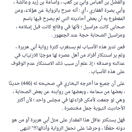
والفضل بن العباس وأُبيّ بن كعب ، وأسامة بن زيد وعائشة ،
وأبي بصرة الغفاري ، أي : أنه صرح بالرواية عن هؤلاء، ومن
المقطوع به أن بعض أحاديثه التي لم يصرح فيها باسم
صحابي كانت مراسيل ؛ لأنها في وقائع كانت قبل إسلامه ،
ومراسيل الصحابة حجة عند الجمهور .
فمن تدبر هذه الأسباب لم يستغرب كثرة رواية أبي هريرة ،
ولم ير استنكار أفراد من أهل عصره لها موجبًا للارتياب في
عدالته وصدقه ؛ إذ علم أن سبب ذلك الاستنكار عدم الوقوف
على هذه الأسباب .
على أن جميع ما أخرجه البخاري في صحيحه له (446) حديثًا
، بعضها من سماعه ، وبعضها من روايته عن بعض الصحابة ،
وهي لو جمعت لأمكن قراءتها في مجلس واحد ؛ لأن أكثر
الأحاديث النبوية جمل مختصرة .
فهل يستكثر عاقل هذا المقدار على مثل أبي هريرة أو من هو
دونه حفظًا ، وحرصًا على تحمل الرواية وأدائها؟!" انتهى