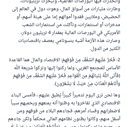
وانحدرت فيها البورصات العالمية، وتبخرت تريليونات،
وطارت مليارات من أسواق المال، وهوت دول في العالم إلى
الحضيض، وملايين فقدوا أموالهم إما على هيئة أسهم، أو
مدخرات أو استثمارات، وتآكلت من استثمارات الشعب
الأمريكي في البورصات المالية بمقدار 4 تريليون دولار،
وصارت هذه الأزمة أشبه بتسونامي يعصف باقتصاديات
الكثير من الدول.
2- فَخَرَّ عَلَيْهِمُ السَّقْفُ مِنْ فَوْقِهِمْ: الاقتصاد والمال هما القاعدة
الأساس للمجتمع الغربي، ولما ركنوا إليها وتركوا شريعة الله
(فَأَتَى اللَّهُ بُنْيَانَهُمْ مِنَ الْقَوَاعِدِ فَخَرَّ عَلَيْهِمُ السَّقْفُ مِنْ فَوْقِهِمْ
وَأَتَاهُمُ الْعَذَابُ مِنْ حَيْثُ لَا يَشْعُرُونَ).
وها نحن نرى اليوم تدميراً كبيراً يُطبق عليهم ، فأمسى البناء
الاقتصادي الذي تفاخروا به وظنوا أنه يمنعهم ويحميهم سبباً
لاضطرابهم وفساد أمرهم، فجاءهم البلاء من فوقهم ومن
أسفل منهم، وكانوا يظنون نظامهم المالي محكماً ولكن جاءهم