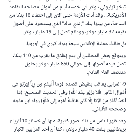
تبخر ترليوني دولار في خمسة أيام من أموال مصلحة التقاعد
الأمريكية... وقد أدت الأزمة حتى الآن إلى اختفاء 16 بنكا من
الساحة، من بينها بنك "إندي ماك" الذي يستحوذ على أصول
بقيمة 32 مليار دولار، وودائع تصل إلى 19 مليار دولار.
بل طالتْ عملية الإفلاس سبعة بنوك كبرى في أوروبا.
ويتوقع بعض المحللين أن يتم إغلاق ما يقرب من 110 بنكا،
تصل قيمة أصولها إلى حوالي 850 مليار دولار بحلول
منتصف العام القادم.
9- المرابي يعاقب بنقيض قصده: (وما أَتْيتُم مِن رِباً لِيَرْبُوَ في
أَمْوال النَّاسِ فَلاَ يَرْبُو عِنْد الله) وفي الحديث الصحيحَ: (مَا
أَحَدٌ أَكْثَرَ مِنْ الرِّبَا إِلَّا كَانَ عَاقِبَةُ أَمْرِهِ إِلَى قِلَّةٍ) رواه ابن ماجه
وصححه الألباني.
وقد ظهر للناس من ذلك صور كثيرة، منها أن خسائر 10 أثرياء
بريطانيين بلغت 40 مليار دولار، ، كما أن أحد المرابين الكبار