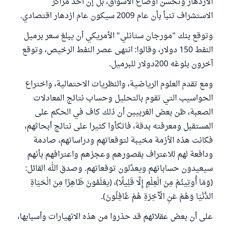
الازدهار وتحسن أوضاع الأسواق، بل إن أحد مراكز
الاستشراف تنبأ بأن عام 2009 سيكون عام ازدهار اقتصادي.
وتوقع بنك "مورجان ستانلي" الأمريكي أن يبلغ سعر برميل
النفط 150 دولار، وقالوا: انتهى عصر النفط الرخيص، وتوقع
آخرون بلوغه 200دولار للبرميل.
ومع تقدم العلوم الرياضية، والنظريات الاحتمالية، واختراع
الحواسيب التي تقوم بالتحليل وحساب نتائج المعادلات
الصعبة، ظن بعض الغربيين أن ذلك كاف في الحكم على
المستقبل ومعرفته بدقة، فاتكأوا كثيرا على نتائج أبحاثهم،
فكانت هذه الأزمة مخيبة لتوقعاتهم ودراساتهم، صادمة
ودافعة لهم للاعتراف بقصورهم وعجزهم واعترافهم بأنهم
سيعيدون حساباتهم ويعدِّلون توقعاتهم. وصدق الله القائل:
(وَمَا أُوتِيتُمْ مِنَ الْعِلْمِ إِلَّا قَلِيلًا)، (يعْلَمُونَ ظَاهِرًا مِنَ الْحَيَاةِ
الدُّنْيَا وَهُمْ عَنِ الْآَخِرَةِ هُمْ غَافِلُونَ).
على أن بعض عقلائهم قد حذروا من هذه الانهيارات وأسبابها،