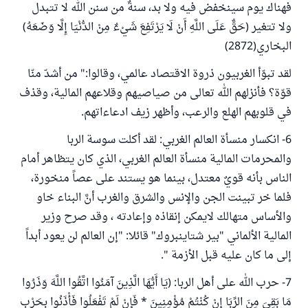
فهناك يوم سينخفض فيه ولا بد، سنةٌ من سنن الله لا تتبدل
ولا تتغير (حَقٌّ عَلَى اللَّهِ أَنْ لَا يَرْتَفِعَ شَيْءٌ مِنْ الدُّنْيَا إِلَّا وَضَعَهُ)
البخاري(2872)
لقد تبوّأ الغربيون ذروة الاقتصاد عالمي، وقالوا:" من أشدّ منّا
قوّة؟ فأنزلهم الله تعالى من صياصيهم وقلاعهم المالية، وقذف
في قلوبهم الهلع والرعب، وأظهر زيف ادعاءاتهم.
6- انكسار منسأة العالم الغربي: لقد أكلت سوسة الربا
والمحرمات المالية منسأة العالم الغربي، الذي كان يتظاهر أمام
الناس بأنه قويٌ معتدل، بينما هو يستند على عصاً منخورة،
فلما خر تبينت الجن والإنس والشرق والغرب أنَّ البناء خاو
والأساس متهالك لايمكن إنقاذه وإعادته ، وقد صرح وزير
المالية الألماني "بير شتاينبروك" قائلا: "إن العالم لن يعود أبداً
إلى ما كان عليه قبل الأزمة ".
7- حرب الله على أهل الربا: (يَا أَيُّهَا الَّذِينَ آمَنُوا اتَّقُوا اللَّهَ وَذَرُوا
مَا بَقِيَ مِنَ الرِّبَا إِنْ كُنْتُمْ مُؤْمِنِينَ * فَإِنْ لَمْ تَفْعَلُوا فَأْذَنُوا بِحَرْبٍ