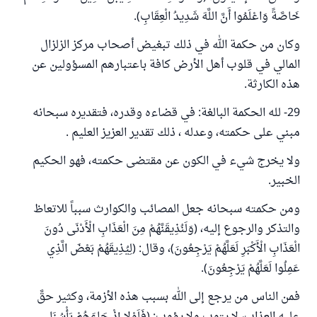
خَاصَّةً وَاعْلَمُوا أَنَّ اللَّهَ شَدِيدُ الْعِقَابِ).
وكان من حكمة الله في ذلك تبغيض أصحاب مركز الزلزال
المالي في قلوب أهل الأرض كافة باعتبارهم المسؤولين عن
هذه الكارثة.
29- لله الحكمة البالغة: في قضاءه وقدره، فتقديره سبحانه
مبني على حكمته، وعدله ، ذلك تقدير العزيز العليم .
ولا يخرج شيء في الكون عن مقتضى حكمته، فهو الحكيم
الخبير.
ومن حكمته سبحانه جعل المصائب والكوارث سبباً للاتعاظ
والتذكر والرجوع إليه، (وَلَنُذِيقَنَّهُمْ مِنَ الْعَذَابِ الْأَدْنَى دُونَ
الْعَذَابِ الْأَكْبَرِ لَعَلَّهُمْ يَرْجِعُونَ)، وقال: (لِيُذِيقَهُمْ بَعْضَ الَّذِي
عَمِلُوا لَعَلَّهُمْ يَرْجِعُونَ).
فمن الناس من يرجع إلى الله بسبب هذه الأزمة، وكثير حقَّ