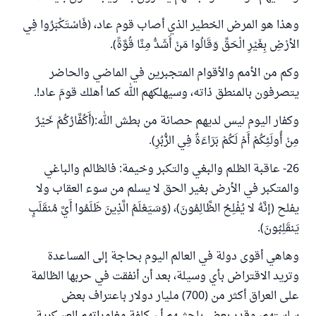
وهذا هو المرض الخطير الذي أصاب قوم عاد، (فَاسْتَكْبَرُوا فِي
الأرْضِ بِغَيْرِ الْحَقِّ وَقَالُوا مَنْ أَشَدُّ مِنَّا قُوَّةً).
وكم من الأمم والأقوام المتجبرين في الماضي والحاضر
يتصرفون بالمنطق ذاته، وسيهلكهم الله كما أهلك قومَ عاد!.
وكفار اليوم ليس لديهم حصانة من بطش الله:(أَكُفَّارُكُمْ خَيْرٌ
مِنْ أُولَئِكُمْ أَمْ لَكُمْ بَرَاءَةٌ فِي الزُّبُرِ).
26- عاقبة الظلم والبغي والتكبر وخيمة: فالظالم والباغي
والمتكبر في الأرض بغير الحق لا يسلم من سوء العقاب ولا
يفلح (إنَّهُ لا يُفْلِحُ الظَّالِمُونَ)، (وَسَيَعْلَمُ الَّذِينَ ظَلَمُوا أَيَّ مُنقَلَبٍ
يَنقَلِبُونَ).
وهاهي أقوى دولة في العالم اليوم بحاجة إلى المساعدة
وتريد الاقتراض بأي وسيلة، بعد أن أنفقت في حربها الظالمة
على العراق أكثر من (700) مليار دولار باعتراف بعض