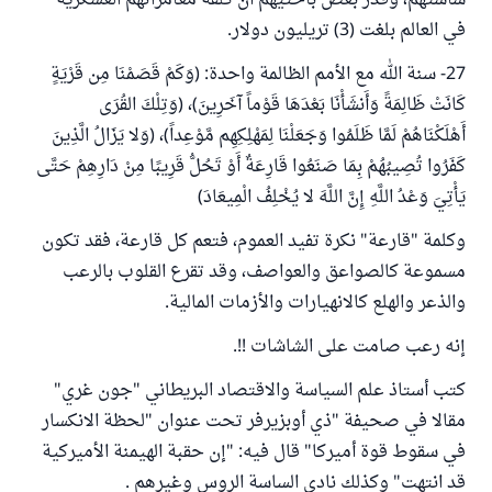
ساستهم، وقدر بعض باحثيهم أن كلفة مغامراتهم العسكرية
في العالم بلغت (3) تريليون دولار.
27- سنة الله مع الأمم الظالمة واحدة: (وَكَمْ قَصَمْنَا مِن قَرْيَةٍ
كَانَتْ ظَالِمَةً وَأَنشَأْنَا بَعْدَهَا قَوْماً آخَرِينَ)، (وَتِلْكَ القُرَى
أَهْلَكْنَاهُمْ لَمَّا ظَلَمُوا وَجَعَلْنَا لِمَهْلِكِهِم مَّوْعِداً)، (وَلا يَزَالُ الَّذِينَ
كَفَرُوا تُصِيبُهُمْ بِمَا صَنَعُوا قَارِعَةٌ أَوْ تَحُلُّ قَرِيبًا مِنْ دَارِهِمْ حَتَّى
يَأْتِيَ وَعْدُ اللَّهِ إِنَّ اللَّهَ لا يُخْلِفُ الْمِيعَادَ)
وكلمة "قارعة" نكرة تفيد العموم، فتعم كل قارعة، فقد تكون
مسموعة كالصواعق والعواصف، وقد تقرع القلوب بالرعب
والذعر والهلع كالانهيارات والأزمات المالية.
إنه رعب صامت على الشاشات !!.
كتب أستاذ علم السياسة والاقتصاد البريطاني "جون غري"
مقالا في صحيفة "ذي أوبزيرفر تحت عنوان "لحظة الانكسار
في سقوط قوة أميركا" قال فيه: "إن حقبة الهيمنة الأميركية
قد انتهت" وكذلك نادى الساسة الروس وغيرهم .