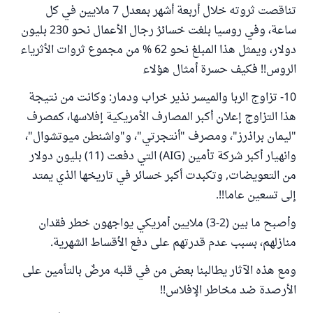
تناقصت ثروته خلال أربعة أشهر بمعدل 7 ملايين في كل
ساعة، وفي روسيا بلغت خسائرُ رجال الأعمال نحو 230 بليون
دولار، ويمثل هذا المبلغ نحو 62 % من مجموع ثروات الأثرياء
الروس!! فكيف حسرة أمثال هؤلاء
10- تزاوج الربا والميسر نذير خراب ودمار: وكانت من نتيجة
هذا التزاوج إعلان أكبر المصارف الأمريكية إفلاسها، كمصرف
"ليمان براذرز"، ومصرف "أنتجرتي"، و"واشنطن ميوتشوال"،
وانهيار أكبر شركة تأمين (AIG) التي دفعت (11) بليون دولار
من التعويضات, وتكبدت أكبر خسائر في تاريخها الذي يمتد
إلى تسعين عاما!!.
وأصبح ما بين (2-3) ملايين أمريكي يواجهون خطر فقدان
منازلهم، بسبب عدم قدرتهم على دفع الأقساط الشهرية.
ومع هذه الآثار يطالبنا بعض من في قلبه مرضٌ بالتأمين على
الأرصدة ضد مخاطر الإفلاس!!