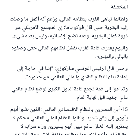
المختلفة.
ولطالما تباهى الغرب بنظامه المالي، وزعم أنه أكمل ما وصلت
إليه البشرية حتى قال فوكو ياما: إن المجتمع الأمريكي هو
ذروة كمال البشرية، وقمة نضج الإنسانية، وليس بعده شيء.
واليوم يعترف قادة الغرب بفشل نظامهم المالي حتى وصفوه
بالبالي والمهترئ.
وحتى قال الرئيس الفرنسي ساركوزي: "إننا في حاجة إلى
إعادة بناء النظام النقدي والمالي العالمي من جذوره".
وتداعوا إلى قمة تجمع قادة الدول الكبرى لوضع نظام عالمي
مالي جديد قبل نهاية العام.
15- أين المغترون بالنظام الاقتصادي العالمي: الذين ظنوا أنهم
يأوون إلى ركن شديد، وقالوا: النظام المالي العالمي محكم لا
يتطرق إليه الخلل ...ثم تبين أنهم يسيرون وراء سراب لا