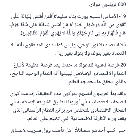
600 تريليون دولار.
19- الأساس السليم يورث بناء سليما:(أَفَمَنْ أَسَّسَ بُنْيَانَهُ عَلَى
تَقْوَى مِنَ اللَّهِ وَرِضْوَانٍ خَيْرٌ أَمْ مَنْ أَسَّسَ بُنْيَانَهُ عَلَى شَفَا جُرُفٍ
هَارٍ فَانْهَارَ بِهِ فِي نَارِ جَهَنَّمَ وَاللَّهُ لا يَهْدِي الْقَوْمَ الظَّالِمِينَ).
فلا اقتصاد بلا نور الوحي، وليس كما ينادى المنافقون بأنه" لا
اقتصاد بغير بنوك، ولا بنوك بغير ربا".
20-فرصة ذهبية للدعوة: ما حدث يعد فرصة عظيمة لأتباع
النظام الاقتصادي الإسلامي ليبينوا أنه النظام الوحيد الناجح،
والذي يحقق ما يحتاجه العالم.
ولقد بدأ الغربيون أنفسهم يدركون هذه الحقيقة، إذدعت كبرى
الصحف الاقتصادية في أوروبا لتطبيق الشريعة الإسلامية في
المجال الاقتصادي للتخلص من براثن النظام الرأسمالي الذي
يقف وراء الكارثة الاقتصادية التي تخيم على العالم.
حتى كتب أحدهم متسائلاً: "هل تأهلت وول ستريت لاعتناق