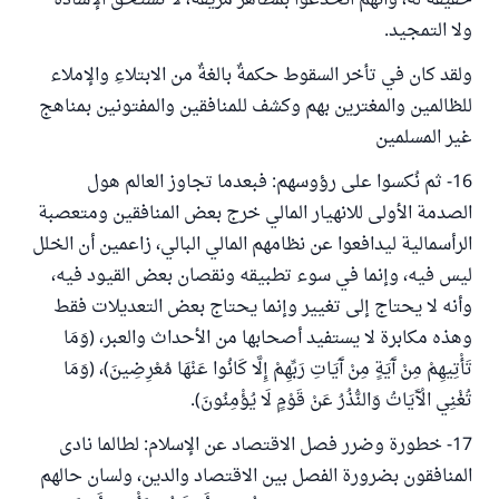
حقيقة له، وأنهم انخدعوا بمظاهر مزيّفة، لا تستحق الإشادة
ولا التمجيد.
ولقد كان في تأخر السقوط حكمةٌ بالغةٌ من الابتلاءِ والإملاء
للظالمين والمغترين بهم وكشف للمنافقين والمفتونين بمناهج
غير المسلمين
16- ثم نُكسوا على رؤوسهم: فبعدما تجاوز العالم هول
الصدمة الأولى للانهيار المالي خرج بعض المنافقين ومتعصبة
الرأسمالية ليدافعوا عن نظامهم المالي البالي، زاعمين أن الخلل
ليس فيه، وإنما في سوء تطبيقه ونقصان بعض القيود فيه،
وأنه لا يحتاج إلى تغيير وإنما يحتاج بعض التعديلات فقط
وهذه مكابرة لا يستفيد أصحابها من الأحداث والعبر، (وَمَا
تَأْتِيهِمْ مِنْ آَيَةٍ مِنْ آَيَاتِ رَبِّهِمْ إِلَّا كَانُوا عَنْهَا مُعْرِضِينَ)، (وَمَا
تُغْنِي الْآَيَاتُ وَالنُّذُرُ عَنْ قَوْمٍ لَا يُؤْمِنُونَ).
17- خطورة وضرر فصل الاقتصاد عن الإسلام: لطالما نادى
المنافقون بضرورة الفصل بين الاقتصاد والدين، ولسان حالهم