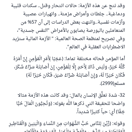
وقد نتج عن هذه الأزمة: حالات انتحار وقتل.. سكتات قلبية
ودماغية.. جلطات وأمراض مزمنة.. وانهيارات عصبية
وأزمات نفسية..وانتهت بعض الدراسات إلى أن 57% من
المتعاملين بالبورصة يصابون بالأمراض "النفس جسدية"،
وفي تصريح لمنظمة الصحة العالمية: " الأزمة المالية ستزيد
الاضطرابات العقلية في العالم".
أما المؤمن فحاله مختلفة تماما: (عَجَبًا لِأَمْرِ الْمُؤْمِنِ إِنَّ أَمْرَهُ
كُلَّهُ خَيْرٌ، وَلَيْسَ ذَاكَ لِأَحَدٍ إِلَّا لِلْمُؤْمِنِ، إِنْ أَصَابَتْهُ سَرَّاءُ شَكَرَ،
فَكَانَ خَيْرًا لَهُ، وَإِنْ أَصَابَتْهُ ضَرَّاءُ صَبَرَ، فَكَانَ خَيْرًا لَهُ)
مسلم(2999).
32- شدة تعلُّق الإنسان بالمال: وقد كانت هذه الأزمة مثالا
واضحا للحقيقة التي ذكرها الله بقوله: (وَتُحِبُّونَ الْمَالَ حُبًّا
جَمًّا) أي: حباً كثيرًا شديداً.
وقوله: (زُيِّنَ لِلنَّاسِ حُبُّ الشَّهَوَاتِ مِنَ النِّسَاءِ وَالْبَنِينَ وَالْقَنَاطِيرِ