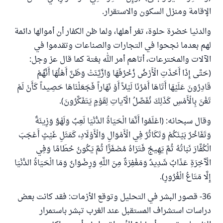
الإقامة ومنزل السكون والاستقرار.
والدنيا خضرة حلوة، تغر أهلها، ولما ظن الكفار أن أموالها دائمة
لهم بعدما نجحوا في التجارات والصناعات وتقدموا في
الآلات والمخترعات، أتاهم أمر الله بغتة كما قال عز وجل:
(حَتَّى إِذَا أَخَذَتِ الْأَرْضُ زُخْرُفَهَا وَازَّيَّنَتْ وَظَنَّ أَهْلُهَا أَنَّهُمْ
قَادِرُونَ عَلَيْهَا أَتَاهَا أَمْرُنَا لَيْلاً أَوْ نَهَاراً فَجَعَلْنَاهَا حَصِيداً كَأَنْ لَمْ
تَغْنَ بِالْأَمْسِ كَذَلِكَ نُفَصِّلُ الْآياتِ لِقَوْمٍ يَتَفَكَّرُونَ).
وقال سبحانه: (اعْلَمُوا أَنَّمَا الْحَيَاةُ الدُّنْيَا لَعِبٌ وَلَهْوٌ وَزِينَةٌ
وَتَفَاخُرٌ بَيْنَكُمْ وَتَكَاثُرٌ فِي الْأَمْوَالِ وَالْأَوْلَادِ، كَمَثَلِ غَيْثٍ أَعْجَبَ
الْكُفَّارَ نَبَاتُهُ ثُمَّ يَهِيجُ فَتَرَاهُ مُصْفَرًّا ثُمَّ يَكُونُ حُطَامًا وَفِي
الْآَخِرَةِ عَذَابٌ شَدِيدٌ وَمَغْفِرَةٌ مِنَ اللَّهِ وَرِضْوَانٌ وَمَا الْحَيَاةُ الدُّنْيَا
إِلَّا مَتَاعُ الْغُرُورِ).
36- قصور البشر في التحليل وتوقع الأزمات: فقد كانت بعض
دراسات استشراف المستقبل عند الغرب تبشر باستمرار