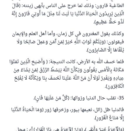
الطاغية قارون: وذلك لما خرج على الناس بأبهى زينته: (قَالَ
الَّذِينَ يُرِيدُونَ الْحَيَاةَ الدُّنْيَا يَا لَيْتَ لَنَا مِثْلَ مَا أُوتِيَ قَارُونُ إِنَّهُ
لَذُو حَظٍّ عَظِيمٍ).
وكذلك يقول المغترون في كل زمان، وأما أهل العلم والإيمان
فيقولون: (وَيْلَكُمْ ثَوَابُ اللَّهِ خَيْرٌ لِمَنْ آَمَنَ وَعَمِلَ صَالِحًا وَلَا
يُلَقَّاهَا إِلَّا الصَّابِرُونَ).
فلما خسف الله به الأرض، كانت النتيجة: ( وَأَصْبَحَ الَّذِينَ تَمَنَّوْا
مَكَانَهُ بِالْأَمْسِ يَقُولُونَ وَيْكَأَنَّ اللَّهَ يَبْسُطُ الرِّزْقَ لِمَنْ يَشَاءُ مِنْ
عِبَادِهِ وَيَقْدِرُ لَوْلَا أَنْ مَنَّ اللَّهُ عَلَيْنَا لَخَسَفَ بِنَا وَيْكَأَنَّهُ لَا يُفْلِحُ
الْكَافِرُونَ).
35- تقلب حال الدنيا وزوالها: (كُلُّ مَنْ عَلَيْهَا فَانٍ).
فالدنيا ظل زائل، نعيمها يبور، وزخرفها زور (وَمَا الْحَيَاةُ الدُّنْيَا
إِلَّا مَتَاعُ الْغُرُورِ).
(وَالْآَخِرَةُ خَيْرٌ وَأَبْقَى)، (وَإِنَّ الآخِرَةَ هِيَ دَارُ الْقَرَارِ) أي: محل