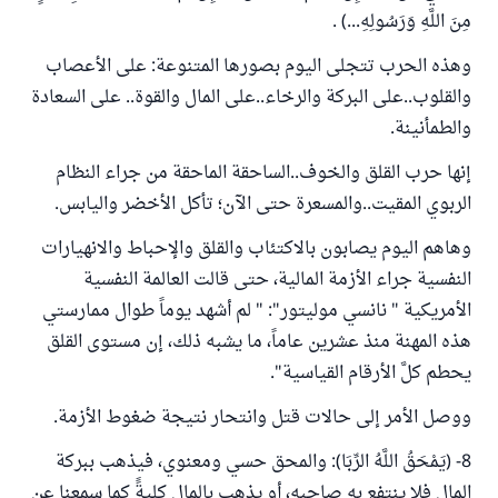
مِنَ اللَّهِ وَرَسُولِهِ...) .
وهذه الحرب تتجلى اليوم بصورها المتنوعة: على الأعصاب
والقلوب..على البركة والرخاء..على المال والقوة.. على السعادة
والطمأنينة.
إنها حرب القلق والخوف..الساحقة الماحقة من جراء النظام
الربوي المقيت..والمسعرة حتى الآن؛ تأكل الأخضر واليابس.
وهاهم اليوم يصابون بالاكتئاب والقلق والإحباط والانهيارات
النفسية جراء الأزمة المالية، حتى قالت العالمة النفسية
الأمريكية " نانسي موليتور": " لم أشهد يوماً طوال ممارستي
هذه المهنة منذ عشرين عاماً، ما يشبه ذلك، إن مستوى القلق
يحطم كلَّ الأرقام القياسية".
ووصل الأمر إلى حالات قتل وانتحار نتيجة ضغوط الأزمة.
8- (يَمْحَقُ اللَّهُ الرِّبَا): والمحق حسي ومعنوي، فيذهب ببركة
المال فلا ينتفع به صاحبه، أو يذهب بالمال كليةًَ كما سمعنا عن