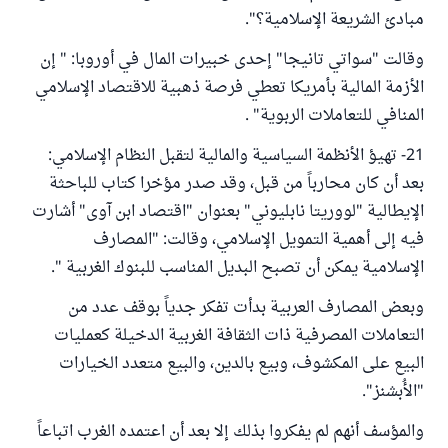
مبادئ الشريعة الإسلامية؟".
وقالت "سواتي تانيجا" إحدى خبيرات المال في أوروبا: " إن
الأزمة المالية بأمريكا تعطي فرصة ذهبية للاقتصاد الإسلامي
المنافي للتعاملات الربوية" .
21- تهيؤ الأنظمة السياسية والمالية لتقبل النظام الإسلامي:
بعد أن كان محارباً من قبل، وقد صدر مؤخرا كتاب للباحثة
الإيطالية "لووريتا نابليوني" بعنوان "اقتصاد ابن آوى" أشارت
فيه إلى أهمية التمويل الإسلامي، وقالت: "المصارف
الإسلامية يمكن أن تصبح البديل المناسب للبنوك الغربية ".
وبعض المصارف العربية بدأت تفكر جدياً بوقف عدد من
التعاملات المصرفية ذات الثقافة الغربية الدخيلة كعمليات
البيع على المكشوف، وبيع بالدين، والبيع متعدد الخيارات
"الأُبشنز".
والمؤسف أنهم لم يفكروا بذلك إلا بعد أن اعتمده الغرب اتباعاً