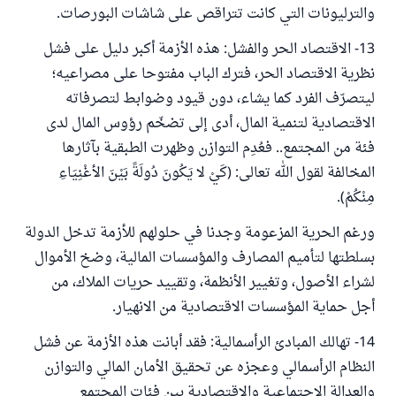
والترليونات التي كانت تتراقص على شاشات البورصات.
13- الاقتصاد الحر والفشل: هذه الأزمة أكبر دليل على فشل
نظرية الاقتصاد الحر، فترك الباب مفتوحا على مصراعيه؛
ليتصرّف الفرد كما يشاء، دون قيود وضوابط لتصرفاته
الاقتصادية لتنمية المال، أدى إلى تضخّم رؤوس المال لدى
فئة من المجتمع.. فعُدِم التوازن وظهرت الطبقية بآثارها
المخالفة لقول الله تعالى: (كَيْ لا يَكُونَ دُولَةً بَيْنَ الأغْنِيَاءِ
مِنْكُمْ).
ورغم الحرية المزعومة وجدنا في حلولهم للأزمة تدخل الدولة
بسلطتها لتأميم المصارف والمؤسسات المالية، وضخ الأموال
لشراء الأصول، وتغيير الأنظمة، وتقييد حريات الملاك، من
أجل حماية المؤسسات الاقتصادية من الانهيار.
14- تهالك المبادئ الرأسمالية: فقد أبانت هذه الأزمة عن فشل
النظام الرأسمالي وعجزه عن تحقيق الأمان المالي والتوازن
والعدالة الاجتماعية والاقتصادية بين فئات المجتمع