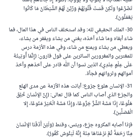
عليه العذاب، لا يتوب ولا يؤوب: (فَلَوْلا إِذْ جَاءَهُمْ بَأْسُنَا
تَضَرَّعُوا وَلَكِنْ قَسَتْ قُلُوبُهُمْ وَزَيَّنَ لَهُمُ الشَّيْطَانُ مَا كَانُوا
يَعْمَلُونَ).
30- الملك الحقيقي لله: وقد استخلف الناس في هذا المال، فما
شاء أبقاه وما شاء أخذه، يغني من يشاء ويفقر من يشاء،
ويعطي من يشاء ويمنع من شاء، وفي هذه الأزمة درس
للمغترين والمغرورين السائرين على قول قارون: (إِنَّمَا أُوتِيتُهُ
عَلَى عِلْمٍ عِنْدِي)، الذين نسوا أن الله قادر على أخذهم وأخذ
أموالهم وثرواتهم فجأة.
31- الإنسان هلوع جزوع: أبانت هذه الأزمة عن مدى الهلع
والجزع الذي أصاب الناس كما قال تعالى: (إِنَّ الإنْسَانَ خُلِقَ
هَلُوعًا، إِذَا مَسَّهُ الشَّرُّ جَزُوعًا، وَإِذَا مَسَّهُ الْخَيْرُ مَنُوعًا، إِلا
الْمُصَلِّينَ).
فإذا أصابه المكروه جزِع، ويئس، وقنط (وَلَئِنْ أَذَقْنَا الإنْسَانَ
مِنَّا رَحْمَةً ثُمَّ نزعْنَاهَا مِنْهُ إِنَّهُ لَيَئُوسٌ كَفُورٌ).