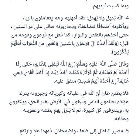
وبما كسبت أيديهم.
4- الله يُمهل ولا يُهمل: فقد أمهلهم وهم يتعاملون بالربا،
ويأكلونه أضعافًا مُضاعَفة، ويحاربونه تعالى على مر السنين ،
حتى أخذهم بالنقص والبوار ، كما فعل مع فرعون وقومه من
قبل: (وَلَقَدْ أَخَذْنَا آلَ فِرْعَوْنَ بِالسِّنِينَ وَنَقْصٍ مِنَ الثَّمَرَاتِ لَعَلَّهُمْ
يَذَّكَّرُونَ).
وقَالَ صَلَّى اللَّهُ عَلَيْهِ وَسَلَّمَ:( إِنَّ اللَّهَ لَيُمْلِي لِلظَّالِمِ، حَتَّى إِذَا
أَخَذَهُ لَمْ يُفْلِتْهُ)، ثُمَّ قَرَأَ:( وَكَذَلِكَ أَخْذُ رَبِّكَ إِذَا أَخَذَ الْقُرَى وَهِيَ
ظَالِمَةٌ إِنَّ أَخْذَهُ أَلِيمٌ شَدِيدٌ) متفق عليه.
فلا يظنن ظانٌ أنَّ الله في عليائه وكبريائه وجبروته يترك
هؤلاء يظلمون الناس ويبغون في الأرض بغير الحق، ويكفرون
به، ويقترفون كل كبيرة، ثم لا يُنزل بهم بطشه وعقوبته
وعذابه.
5- مصير الباطل إلى ضعف واضمحلال: فمهما علا وارتفع