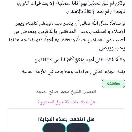
ولكن لم تلق تحذيراتهم آذانا مصغية، إلا بعد فوات الأوان،
وبعد أن لم يعد الإنقاذ بالإمكان.
وختاماً: نسأل الله تعالى أن ينصر دينه، ويعلي كلمته، ويعز
الإسلام والمسلمين، ويذل المنافقين والكافرين، ويعوض من
أصيب من المسلمين خيراً، ويعظم لهم أجراً، ويوفقنا جميعا لما
يحب ويرضى.
وَاللَّهُ غَالِبٌ عَلَى أَمْرِهِ وَلَكِنَّ أَكْثَرَ النَّاسِ لَا يَعْلَمُونَ.
يليه الجزء الثاني إجراءات وعلاجات في الأزمة المالية.
معاملات
المصدر
:
الشيخ محمد صالح المنجد
هل لديك ملاحظة حول المحتوى؟
هل انتفعت بهذه الإجابة؟
نعم
لا