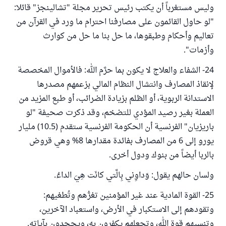
وليس مستغرباً أن يكتب رئيس تحرير مجلة "تشالينجز" قائلا:
"لو حاول القائمون على مصارفنا احترام ما ورد في القرآن من
تعاليم وأحكام وطبقوها، ما حل بنا ما حل من كوارث
وأزمات".
24- الشفاء والعلاج لا يكون بما حرَّم الله: فالأموال المخصصة
لإنقاذ المصارف وانتشال النظام المالي بزعمهم مصدرها
الاستدانة الربوية، أو الظلم بزيادة الضرائب، أو طبع المزيد من
العملة بغير رصيد المؤدي للتضخم، وقد ذكرت صحيفة "لو
باريزيان" الفرنسية أن الحكومة الفرنسية ستقدم (10.5) مليار
يورو إلى 6 من المصارف بفائدة مقدارها 8% وهي قروض
بالربا أيضاً من بنوك ودول أخرى.
ولسان حالهم يقول: وَداوِني بِالَّتي كانَت هِيَ الداءُ.
25- القوة المادية عند غير المؤمنين تغرُّهم وتُطغيهم:
وتقودهم إلى الاستكبار في الأرض، واستعباد الآخرين،
وتنسيهم قوة الله، وتجعلهم يكفرون به، ويجحدون بآياته.