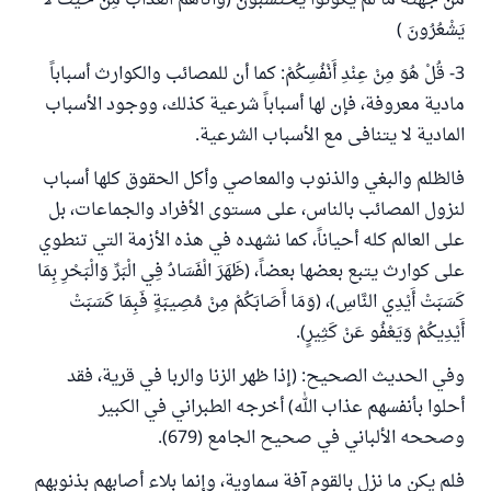
من جهته ما لم يكونوا يحتسبون (وَأَتَاهُمُ الْعَذَابُ مِنْ حَيْثُ لَا
يَشْعُرُونَ )
3- قُلْ هُوَ مِنْ عِنْدِ أَنْفُسِكُمْ: كما أن للمصائب والكوارث أسباباً
مادية معروفة، فإن لها أسباباً شرعية كذلك، ووجود الأسباب
المادية لا يتنافى مع الأسباب الشرعية.
فالظلم والبغي والذنوب والمعاصي وأكل الحقوق كلها أسباب
لنزول المصائب بالناس، على مستوى الأفراد والجماعات، بل
على العالم كله أحياناً، كما نشهده في هذه الأزمة التي تنطوي
على كوارث يتبع بعضها بعضاً، (ظَهَرَ الْفَسَادُ فِي الْبَرِّ وَالْبَحْرِ بِمَا
كَسَبَتْ أَيْدِي النَّاسِ)، (وَمَا أَصَابَكُمْ مِنْ مُصِيبَةٍ فَبِمَا كَسَبَتْ
أَيْدِيكُمْ وَيَعْفُو عَنْ كَثِيرٍ).
وفي الحديث الصحيح: (إذا ظهر الزنا والربا في قرية، فقد
أحلوا بأنفسهم عذاب الله) أخرجه الطبراني في الكبير
وصححه الألباني في صحيح الجامع (679).
فلم يكن ما نزل بالقوم آفة سماوية، وإنما بلاء أصابهم بذنوبهم