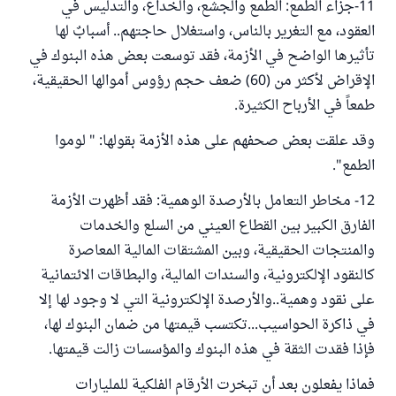
11-جزاء الطمع: الطمع والجشع، والخداع، والتدليس في
العقود، مع التغرير بالناس، واستغلال حاجتهم.. أسبابٌ لها
تأثيرها الواضح في الأزمة، فقد توسعت بعض هذه البنوك في
الإقراض لأكثر من (60) ضعف حجم رؤوس أموالها الحقيقية،
طمعاً في الأرباح الكثيرة.
وقد علقت بعض صحفهم على هذه الأزمة بقولها: " لوموا
الطمع".
12- مخاطر التعامل بالأرصدة الوهمية: فقد أظهرت الأزمة
الفارق الكبير بين القطاع العيني من السلع والخدمات
والمنتجات الحقيقية، وبين المشتقات المالية المعاصرة
كالنقود الإلكترونية، والسندات المالية، والبطاقات الائتمانية
على نقود وهمية..والأرصدة الإلكترونية التي لا وجود لها إلا
في ذاكرة الحواسيب...تكتسب قيمتها من ضمان البنوك لها،
فإذا فقدت الثقة في هذه البنوك والمؤسسات زالت قيمتها.
فماذا يفعلون بعد أن تبخرت الأرقام الفلكية للمليارات