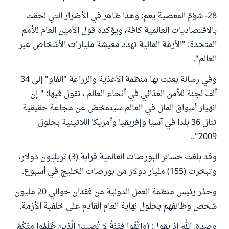
28- شؤمُ المعصية يعم: وهذا ظاهر في الأضرار التي لحقت
بالاقتصاديات العالمية كافة، ويؤكده قول الأمين العام للأمم
المتحدة: "الأزمة المالية تهدد معيشة مليارات الأشخاص عبر
العالم".
وفي رسالة بعثت بها منظمة الأغذية والزراعة "الفاو" إلى 34
ألف لجنة للأمن الغذائي في أنحاء العالم ، تقول فيها: " إن
انهيار أسواق المال في العالم سيتمخض عن مجاعة حقيقية
تنال 36 بلدا في آسيا وإفريقيا وأمريكا اللاتينية بحلول
2009"..
وقد بلغت خسائر البورصات العالمية قرابة (3) تريليون دولار،
وتبخرت (155) مليار دولار من بورصات الخليج في أسبوع.
وحذر رئيس منظمة العمل الدولية من فقدان حوالي 20 مليون
شخص وظائفهم بحلول نهاية العام القادم على خلفية الأزمة.
وصدق الله إذ يقول: (واتَّقُوا فِتْنَةً لا تُصِيبَنَّ الَّذِينَ ظَلَمُوا مِنْكُمْ