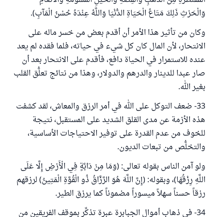
الْمُقَنْطَرَةِ مِنَ الذَّهَبِ وَالْفِضَّةِ وَالْخَيْلِ الْمُسَوَّمَةِ وَالْأَنْعَامِ
وَالْحَرْثِ ذَلِكَ مَتَاعُ الْحَيَاةِ الدُّنْيَا وَاللَّهُ عِنْدَهُ حُسْنُ الْمَآبِ).
وكان من تأثير هذا الأمر أن أقدم بعض من خسر ماله على
الانتحار، لأن المال كان كل شيء في حياته، فلما فقده لم يعد
عنده للاستمرار في الحياة دافع، فأقدم على الانتحار بعد أن
صار عبدا للدينار والدرهم والدولار، وهذا من نتائج تعلُّق القلب
بغير الله.
33- ضعف التوكل على الله في أمر الرزق والمعاش، لقد كشفت
هذه الأزمة عن مدى القلق الشديد على المستقبل، نتيجة
للخوف من عدم القدرة على توفير الاحتياجات الأساسية،
والتخلُّص من تبعات الديون.
ولو آمن الناس بقوله تعالى: (وَمَا مِنْ دَابَّةٍ فِي الْأَرْضِ إِلَّا عَلَى
اللَّهِ رِزْقُهَا)، وبقوله: (إِنَّ اللَّهَ هُوَ الرَّزَّاقُ ذُو الْقُوَّةِ الْمَتِينُ) لرزقهم
رزقاً حسناً سهلاً ميسوراً مضموناً كما يرزق الطير.
34- في ذهاب أموال الجبابرة عبرة تذكِّر بموقف الفريقين من