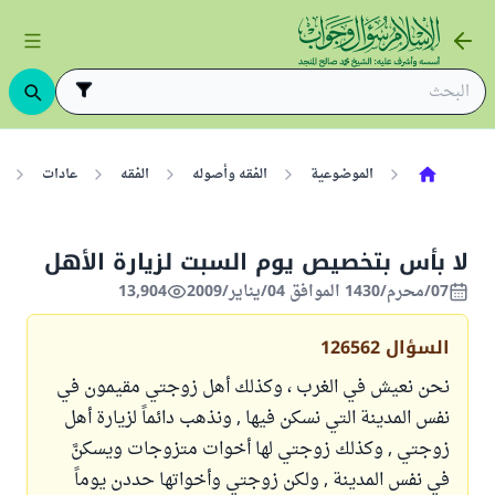
الموضوعية
الفقه وأصوله
الفقه
عادات
لا بأس بتخصيص يوم السبت لزيارة الأهل
07/محرم/1430 الموافق 04/يناير/2009
13,904
السؤال
126562
نحن نعيش في الغرب ، وكذلك أهل زوجتي مقيمون في
نفس المدينة التي نسكن فيها , ونذهب دائماً لزيارة أهل
زوجتي , وكذلك زوجتي لها أخوات متزوجات ويسكنَّ
في نفس المدينة , ولكن زوجتي وأخواتها حددن يوماً