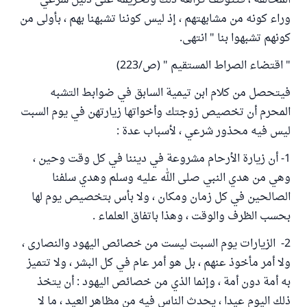
المخالفة ، فتتوقف كراهة ذلك وتحريمه على دليل شرعي
وراء كونه من مشابهتهم ، إذ ليس كوننا تشبهنا بهم ، بأولى من
كونهم تشبهوا بنا " انتهى.
" اقتضاء الصراط المستقيم " (ص/223)
فيتحصل من كلام ابن تيمية السابق في ضوابط التشبه
المحرم أن تخصيص زوجتك وأخواتها زيارتهن في يوم السبت
ليس فيه محذور شرعي ، لأسباب عدة :
1- أن زيارة الأرحام مشروعة في ديننا في كل وقت وحين ،
وهي من هدي النبي صلى الله عليه وسلم وهدي سلفنا
الصالحين في كل زمان ومكان ، ولا بأس بتخصيص يوم لها
بحسب الظرف والوقت ، وهذا باتفاق العلماء .
2- الزيارات يوم السبت ليست من خصائص اليهود والنصارى ،
ولا أمر مأخوذ عنهم ، بل هو أمر عام في كل البشر ، ولا تتميز
به أمة دون أمة ، وإنما الذي من خصائص اليهود : أن يتخذ
ذلك اليوم عيدا ، يحدث الناس فيه من مظاهر العيد ، ما لا