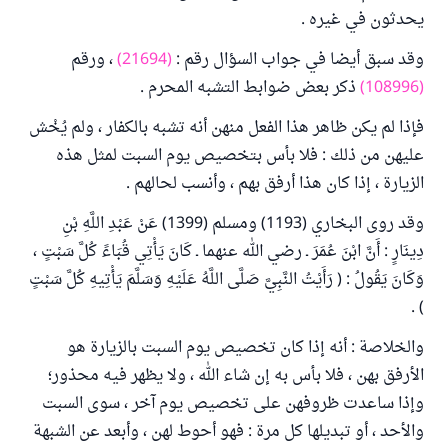
يحدثون في غيره .
وقد سبق أيضا في جواب السؤال رقم :
(21694)
، ورقم
(108996)
ذكر بعض ضوابط التشبه المحرم .
فإذا لم يكن ظاهر هذا الفعل منهن أنه تشبه بالكفار ، ولم يُخْش
عليهن من ذلك : فلا بأس بتخصيص يوم السبت لمثل هذه
الزيارة ، إذا كان هذا أرفق بهم ، وأنسب لحالهم .
وقد روى البخاري (1193) ومسلم (1399) عَنْ عَبْدِ اللَّهِ بْنِ
دِينَارٍ : أَنَّ ابْنَ عُمَرَ ـ رضي الله عنهما ـ كَانَ يَأْتِي قُبَاءً كُلَّ سَبْتٍ ،
وَكَانَ يَقُولُ : ( رَأَيْتُ النَّبِيَّ صَلَّى اللَّهُ عَلَيْهِ وَسَلَّمَ يَأْتِيهِ كُلَّ سَبْتٍ
) .
والخلاصة : أنه إذا كان تخصيص يوم السبت بالزيارة هو
الأرفق بهن ، فلا بأس به إن شاء الله ، ولا يظهر فيه محذور؛
وإذا ساعدت ظروفهن على تخصيص يوم آخر ، سوى السبت
والأحد ، أو تبديلها كل مرة : فهو أحوط لهن ، وأبعد عن الشبهة