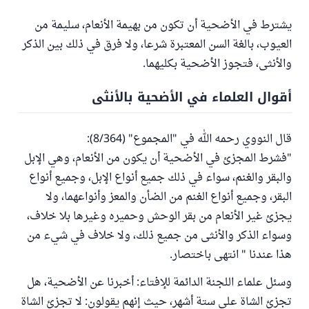
يشترط في الأضحية أن تكون من بهيمة الأنعام، سليمة من
العيوب، بالغة السن المعتبرة شرعا، ولا فرق في ذلك بين الذكر
والأنثى، فتجوز الأضحية بكليهما.
أقوال العلماء في الأضحية بالأنثى
قال النووي رحمه الله في "المجموع" (8/364):
"فشرط المجزئ في الأضحية أن يكون من الأنعام، وهي الإبل
والبقر والغنم، سواء في ذلك جميع أنواع الإبل، وجميع أنواع
البقر، وجميع أنواع الغنم من الضأن والمعز وأنواعهما، ولا
يجزئ غير الأنعام من بقر الوحش وحميره وغيرها بلا خلاف،
وسواء الذكر والأنثى من جميع ذلك، ولا خلاف في شيء من
هذا عندنا " انتهى باختصار.
وسئل علماء اللجنة الدائمة للإفتاء: أخبرنا عن الأضحية، هل
تجزئ الشاة على ستة أشهر، حيث إنهم يقولون: لا تجزئ الشاة