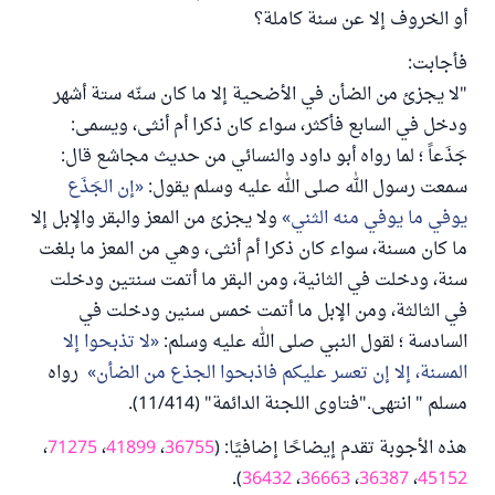
أو الخروف إلا عن سنة كاملة؟
فأجابت:
"لا يجزئ من الضأن في الأضحية إلا ما كان سنّه ستة أشهر
ودخل في السابع فأكثر، سواء كان ذكرا أم أنثى، ويسمى:
جَذَعاً ؛ لما رواه أبو داود والنسائي من حديث مجاشع قال:
سمعت رسول الله صلى الله عليه وسلم يقول:
إن الجَذَع
يوفي ما يوفي منه الثني
ولا يجزئ من المعز والبقر والإبل إلا
ما كان مسنة، سواء كان ذكرا أم أنثى، وهي من المعز ما بلغت
سنة، ودخلت في الثانية، ومن البقر ما أتمت سنتين ودخلت
في الثالثة، ومن الإبل ما أتمت خمس سنين ودخلت في
السادسة ؛ لقول النبي صلى الله عليه وسلم:
لا تذبحوا إلا
المسنة، إلا إن تعسر عليكم فاذبحوا الجذع من الضأن
رواه
مسلم " انتهى."فتاوى اللجنة الدائمة" (11/414).
هذه الأجوبة تقدم إيضاحًا إضافيًا: (
36755
،
41899
،
71275
،
).
36432
،
36663
،
36387
،
45152