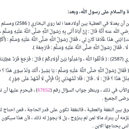
ة والسلام على رسول الله، وبعد:
رضي الله عنه أَنَّهُ قَالَ : إِنَّ أَبَاهُ أَتَى بِهِ رَسُولَ اللَّهِ صَلَّى اللَّهُ عَلَيْهِ وَسَلَّمَ ، 
نِي هَذَا غُلَامًا كَانَ لِي ، فَقَالَ رَسُولُ اللَّهِ صَلَّى اللَّهُ عَلَيْهِ وَسَلَّمَ : (أَكُلَّ 
َا . فَقَالَ رَسُولُ اللَّهِ صَلَّى اللَّهُ عَلَيْهِ وَسَلَّمَ : فَارْجِعْهُ ).
 فَرَدَّ عَطِيَّتَهُ.
م (1623) : ( فَقَالَ رَسُولُ اللَّهِ صَلَّى اللَّهُ عَلَيْهِ وَسَلَّمَ : يَا بَشِيرُ ، أَلَكَ وَلَدٌ سِوَى هَذَا ؟
 مِثْلَ هَذَا ؟ قَالَ : لَا . قَالَ : فَلَا تُشْهِدْنِي إِذًا فَإِنِّي لَا أَشْهَدُ عَلَى جَوْرٍ ).
 والأب في ذلك ، وينظر جواب السؤال رقم (
67652
) ، فيحرم عليها أن 
ا برضى الجميع .
ق بين النفقة والعطية ، فالنفقة تكون على قدر الحاجة ، فمن احتاج للز
 يلزمه أن يترك مالا لمن لم يتزوج ، بل لا يجوز له ذلك ، لأن هذا سيكون
لتي يحتاجها الابن .