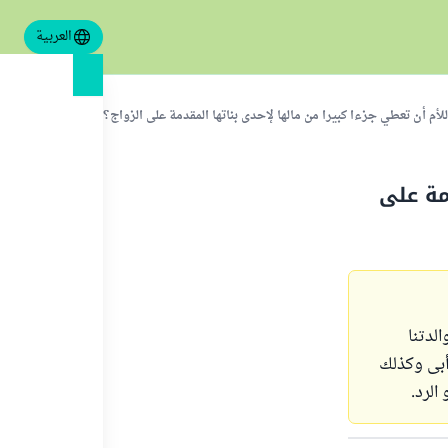
العربية
لأم أن تعطي جزءا كبيرا من مالها لإحدى بناتها المقدمة على الزواج؟
مة على
من الميراث ونحن 6 أخوات ووالدتنا
أبى وكذلك
الرد.