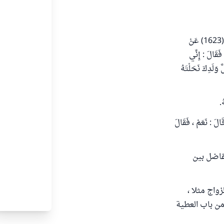
يجب على الوالدين أن يعدلا في العطية بين أولادهما ؛ لما روى البخاري ( 2586) ومسلم (1623) عَنْ
فَقَالَ : إِنِّي
وَلَدِكَ نَحَلْتَهُ
 قَالَ : نَعَمْ ، فَقَالَ
تفاضل بين
واج مثلا ،
 من باب العطية