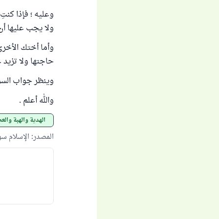
وعليه ؛ فإذا كنت
ولا يجب عليها أن
وأما أختك الأخرى 
حاجتها ولا تزيد 
وينظر جواب السؤ
والله أعلم .
الهدية والهبة والع
المصدر
:
الإسلام س