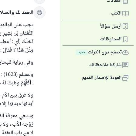
المقالات
الحمد لله والصلا
الكتب
أرسل سؤالاً
النُّعْمَانِ بْنِ بَشِيرٍ 
المحفوظات
نَحَلْتُ [أي : أعطيت] ابْ
مِثْلَ هَذَا ؟ فَقَالَ : ل
تصفح دون انترنت
جديد
وفي رواية للبخاري (2587) : ( فَاتَّقُوا اللَّهَ ، وَاعْدِلُوا بَيْنَ أَوْلادِكُمْ ) قَالَ : فَرَجَعَ
شاركنا ملاحظاتك
ولمسل
العودة للإصدار القديم
: أَكُلَّهُمْ وَهَبْتَ لَهُ
ولا فرق بين الأم
أبنائها وبناتها إل
وينبغي معرفة الفر
زوَّجه الأب ، ولا
لا من باب النفقة ا