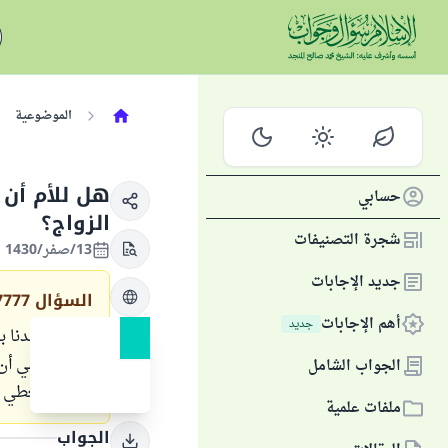
الموضوعية
هل للأم أن 
حسابي
الزواج؟
شجرة التصنيفات
13/صفر/1430 الموافق 08/فبراير/2009
جديد الإجابات
السؤال
7777
أهم الإجابات
جديد
فأرادت أمي أن 
الجواب الشامل
تريد أن تعطي أ
ملفات علمية
الجواب