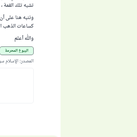
تشبه تلك القمة ، 
وننبه هنا على أن
كساعات الذهب ال
والله أعلم
البيوع المحرمة
المصدر
:
الإسلام س