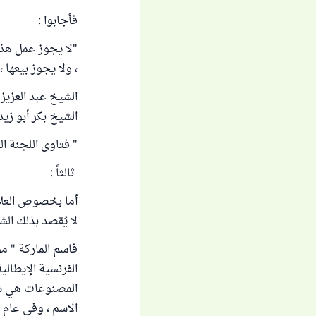
فأجابوا :
"لا يجوز عمل هذه
، ولا يجوز بيعها ،
الشيخ عبد العزيز 
الشيخ بكر أبو زيد 
" فتاوى اللجنة الدائمة " ( 13
ثالثاً :
أما بخصوص العلام
لا يُقصد بذلك الش
الفرنسية الإيطالي