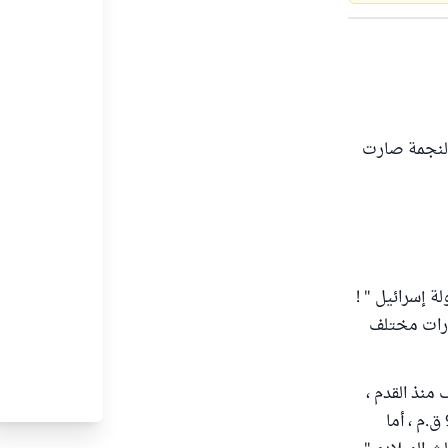
 النجمة صارت
لة إسرائيل " !
ارات مختلف
منذ القدم ،
ولكن لا يعرف الباحثون متى اشتهر بوصفه رمزاً لليهودية ، ويعتقد أنه ظهر قبل عام 960 ق.م ، أما