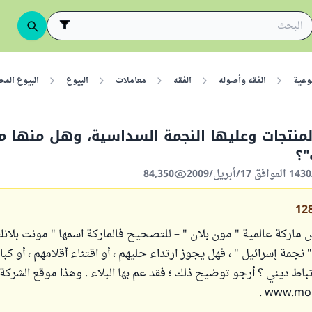
وعية
الفقه وأصوله
الفقه
معاملات
البيوع
البيوع المح
منتجات وعليها النجمة السداسية، وهل منها م
"؟
84,350
12
س ماركة عالمية " مون بلان " – للتصحيح فالماركة اسمها " مونت بلانك
ـ " نجمة إسرائيل " ، فهل يجوز ارتداء حليهم ، أو اقتناء أقلامهم ، أو ك
تباط ديني ؟ أرجو توضيح ذلك ؛ فقد عم بها البلاء . وهذا موقع الشركة
www.mont