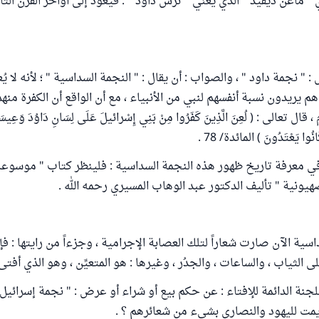
 ماغن ديفيد " الذي يعني " ترس داود " : فيعود إلى أواخر القرن الثا
: " نجمة داود " ، والصواب : أن يقال : " النجمة السداسية " ؛ لأنه لا ي
هم يريدون نسبة أنفسهم لنبي من الأنبياء ، مع أن الواقع أن الكفرة من
 تعالى : ( لُعِنَ الَّذِينَ كَفَرُوا مِنْ بَنِي إِسْرائيلَ عَلَى لِسَانِ دَاوُدَ وَعِيسَى
نُوا يَعْتَدُونَ ) المائدة/ 78 .
 في معرفة تاريخ ظهور هذه النجمة السداسية : فلينظر كتاب " موسوعة
ونية " تأليف الدكتور عبد الوهاب المسيري رحمه الله .
سية الآن صارت شعاراً لتلك العصابة الإجرامية ، وجزءاً من رايتها : فإ
 الثياب ، والساعات ، والجدُر ، وغيرها : هو المتعيِّن ، وهو الذي أفتى 
جنة الدائمة للإفتاء : عن حكم بيع أو شراء أو عرض : " نجمة إسرائيل "
 يمت لليهود والنصارى بشيء من شعائرهم ؟ .