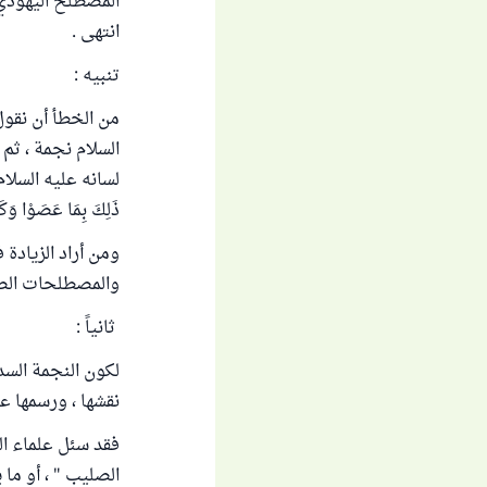
المصطلح اليهودي "
انتهى .
تنبيه :
من الخطأ أن نقول 
السلام نجمة ، ثم 
لسانه عليه السلام ، قال
ذَلِكَ بِمَا عَصَوْا وَكَا
ومن أراد الزيادة
والمصطلحات الصهي
ثانياً :
لكون النجمة السدا
نقشها ، ورسمها على
فقد سئل علماء الل
الصليب " ، أو ما