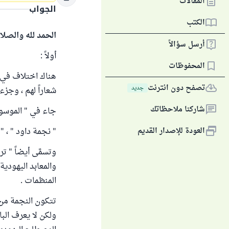
المقالات
الجواب
الكتب
الحمد لله والصلا
أرسل سؤالاً
أولاً :
المحفوظات
هناك اختلاف في حق
تصفح دون انترنت
جديد
شعاراً لهم ، وجزءا
شاركنا ملاحظاتك
جاء في " الموسوعة
العودة للإصدار القديم
" نجمة داود " ، " Star of David " :
وتسمَّى أيضاً " ت
والمعابد اليهودي
المنظمات .
تتكون النجمة من 