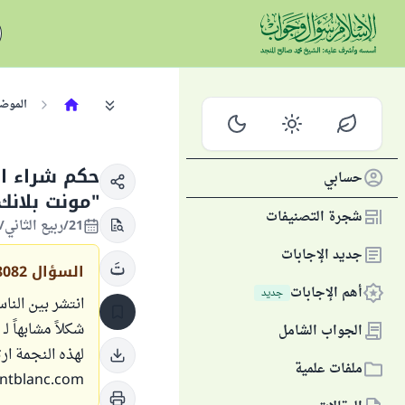
الموض
حكم شراء ال
حسابي
"مونت بلانك
شجرة التصنيفات
21/ربيع الثاني/1430 الموافق 17/أبريل/2009
جديد الإجابات
السؤال
8082
أهم الإجابات
جديد
انتشر بين النا
شكلاً مشابهاً ل
الجواب الشامل
لهذه النجمة ار
ملفات علمية
blanc.com .