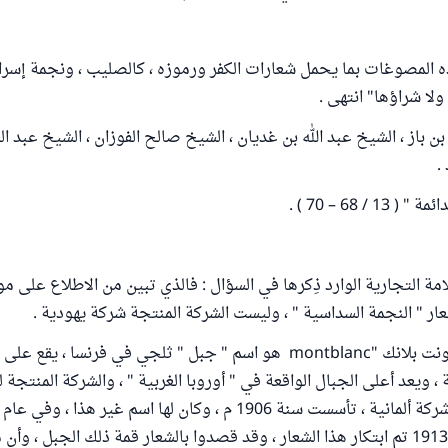
 المصوغات بما يحمل شعارات الكفر ورموزه ، كالصليب ، ونجمة إسرائ
 ولا شراؤها" انتهى .
بن باز ، الشيخ عبد الله بن غديان ، الشيخ صالح الفوزان ، الشيخ عبد الع
.
 / 68 – 70 ) .
ة التجارية الوارد ذِكرها في السؤال : فالذي تبين من الاطلاع على مو
عار " النجمة السداسية " ، وليست الشركة المنتجة شركة يهودية .
فاسم الماركة " مونت بلانك "montblanc هو اسم " جبل " ثلجي في فرنسا ، يقع
ة ، ويعد أعلى الجبال الواقعة في " أوروبا الغربية " ، والشركة المنتجة ل
الاسم ، وفي عام 1913 تم ابتكار هذا الشعار ، وقد قصدوا بالشعار قمة ذلك الجبل ،