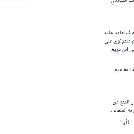
لث الميلادي"
ُعرف لداود عليه
هم ملعونون على
 ابْنِ مَرْيَمَ
 المفاهيم
ن المنع من
به العلماء .
 ! أو "