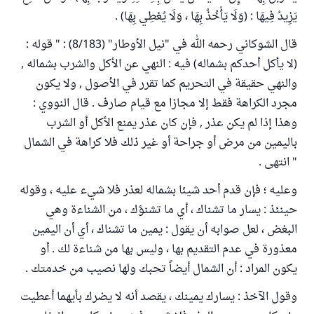
يَزِيدُ فِيهَا : (وَلَا يَأْخُذُ بِهَا ، وَلَا يُعْطِي بِهَا) .
قال الشوكاني رحمه الله في "نيل الأوطار" (8/183) : " قوله :
(لا يأكل أحدكم بشماله) فيه : النهي عن الأكل والشرب بشماله ,
والنهي حقيقة في التحريم كما تقرر في الأصول , ولا يكون
مجرد الكراهة فقط إلا مجازا مع قيام صارف . قال النووي :
وهذا إذا لم يكن عذر , فإن كان عذر يمنع الأكل أو الشرب
باليمين من مرض أو جراحة أو غير ذلك فلا كراهة في الشمال
" انتهى .
وعليه ؛ فإن قدم أحد شيئا بشماله لعذر فلا شيء عليه ، وقوله
حينئذ : يسار ما تشناك ، أي ما تشنؤك ، من الشناءة وهي
البغض ، لعل صوابه أن يقول : يمين ما تشناك ، أي أن اليمين
معذورة في عدم التقديم بها ، وليس بها من شناءة لك . أو
يكون المراد : أن الشمال أيضاً تحبك ولها نصيب من خدمتك .
وقول الآخذ : يسارك يمينك ، يقصد أنه لا يضرك بأيهما أعطيت