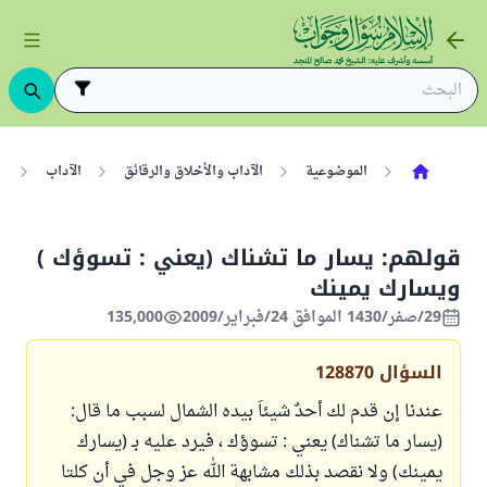
الموضوعية
الآداب والأخلاق والرقائق
الآداب
ا
قولهم: يسار ما تشناك (يعني : تسوؤك )
ويسارك يمينك
29/صفر/1430 الموافق 24/فبراير/2009
135,000
السؤال
128870
عندنا إن قدم لك أحدٌ شيئاَ بيده الشمال لسبب ما قال:
(يسار ما تشناك) يعني : تسوؤك ، فيرد عليه بـ (يسارك
يمينك) ولا نقصد بذلك مشابهة الله عز وجل في أن كلتا