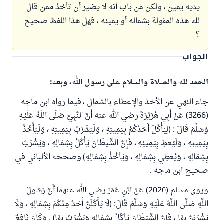
يديه يمين ، ولكن من باب أنه لا يضير أن تأخذ ممن قال
لك هذه المقولة بشماله أو يمينه ، فهل هذا اللفظ صحيح
؟
الجواب
الحمد لله والصلاة والسلام على رسول الله، وبعد:
جاء النهي عن الأخذ والإعطاء بالشمال ، فيما رواه ابن ماجه
(3266) عَنْ أَبِي هُرَيْرَةَ رضي الله عنه أَنَّ النَّبِيَّ صَلَّى اللَّهُ عَلَيْهِ
وَسَلَّمَ قَالَ : (لِيَأْكُلْ أَحَدُكُمْ بِيَمِينِهِ ، وَلْيَشْرَبْ بِيَمِينِهِ ، وَلْيَأْخُذْ
بِيَمِينِهِ ، وَلْيُعْطِ بِيَمِينِهِ ، فَإِنَّ الشَّيْطَانَ يَأْكُلُ بِشِمَالِهِ ، وَيَشْرَبُ
بِشِمَالِهِ ، وَيُعْطِي بِشِمَالِهِ ، وَيَأْخُذُ بِشِمَالِهِ) وصححه الألباني في
صحيح ابن ماجه .
وروى مسلم (2020) عَنْ ابْنِ عُمَرَ رضي الله عنهما أَنَّ رَسُولَ
اللَّهِ صَلَّى اللَّهُ عَلَيْهِ وَسَلَّمَ قَالَ: (لَا يَأْكُلَنَّ أَحَدٌ مِنْكُمْ بِشِمَالِهِ ، وَلَا
يَشْرَبَنَّ بِهَا ، فَإِنَّ الشَّيْطَانَ يَأْكُلُ بِشِمَالِهِ وَيَشْرَبُ بِهَا) . وَكَانَ نَافِعٌ