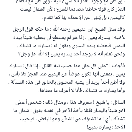
، إن كان مع وجود العذر فلا شيء فيه ، وإن كان مع انتفاء
العذر كان قولا خاطئا مصادما للشرع ؛ لأن الشمال ليست
كاليمين ، بل يُنهى عن الإعطاء بها كما تقدم .
وقد سئل الشيخ ابن عثيمين رحمه الله : ما حكم قول الرجل
لأخيه : يسارك يمين . إذا هو لم يستطع أن يعطيه شيئاً بيده
اليمنى فيعطيه بيده اليسرى ويقول له : يسارك ما تشناك .
ونحن نعلم أنه لا يوجد أحد يساره يمين إلا الله عز وجل؟
فأجاب : "على كل حال هذا حسب نية القائل ، إذا قال : يسارك
يمين . بمعنى أنها تكون عوضاً عن اليمين عند العجز فلا بأس ،
ولا أظن أحداً يريد أن يشبه المخلوق بالخالق في هذه المسألة .
وأما يسارك ما تشناك ، فأنا لا أعرف ما معناها .
السائل : يا شيخ ! معروف هذا ، ومثال ذلك : شخص أعطى
آخر شيئاً باليسار فلئلا يأخذ الآخر في نفسه يقول : شمال ما
تشنأك . أي : ما تشنؤك، من الشنآن وهو البغض ، فيجيب
الآخذ : يسارك يمين!